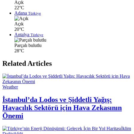
Açık
22°C
Adana
Türkiye
Açık
20°C
Antalya
Türkiye
Parçalı bulutlu
28°C
Related Articles
Weather
İstanbul’da Lodos ve Şiddetli Yağış:
Havacılık Sektörü için Hava Zekasının
Önemi
İklim
Değişikliği