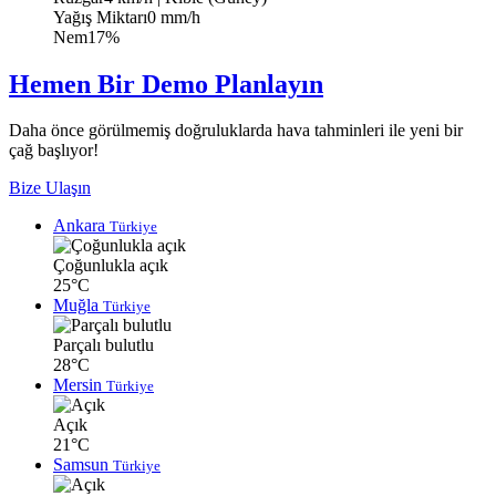
Yağış Miktarı
0 mm/h
Nem
17%
Hemen Bir Demo Planlayın
Daha önce görülmemiş doğruluklarda hava tahminleri ile yeni bir
çağ başlıyor!
Bize Ulaşın
Ankara
Türkiye
Çoğunlukla açık
25°C
Muğla
Türkiye
Parçalı bulutlu
28°C
Mersin
Türkiye
Açık
21°C
Samsun
Türkiye