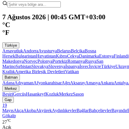
7 Ağustos 2026 | 00:45 GMT+03:00
°C
°F
Türkiye
Arnavutluk
Andorra
Avusturya
Belarus
Belçika
Bosna
Hersek
Bulgaristan
Hırvatistan
Kıbrıs
Çekya
Danimarka
Estonya
Finland
Makedonya
Norveç
Polonya
Portekiz
Romanya
Rusya
San
Marino
Sırbistan
Slovakya
Slovenya
İspanya
İsveç
İsviçre
Türkiye
Ukray
Krallık
Amerika Birleşik Devletleri
Vatikan
Batman
Adana
Adıyaman
Afyonkarahisar
Ağrı
Aksaray
Amasya
Ankara
Antalya
Merkez
Beşiri
Gercüş
Hasankeyf
Kozluk
Merkez
Sason
Gap
19
Mayıs
Akça
Akoba
Akyürek
Aydınlıkevler
Bağlar
Bahçelievler
Bayındır
Gökalp
°C
27
Açık