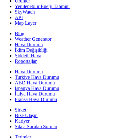
Ürünler
Yenilenebilir Enerji Tahmini
SkyWatch
API
Map Layer
Blog
Weather Generator
Hava Durumu
İklim Değişikliği
Şiddetli Hava
Röportajlar
Hava Durumu
Turkiye Hava Durumu
ABD Hava Durumu
İspanya Hava Durumu
İtalya Hava Durumu
Fransa Hava Durumu
Şirket
Bize Ulaşın
Kariyer
Sıkça Sorulan Sorular
Terimler