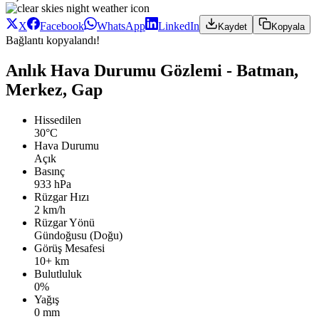
X
Facebook
WhatsApp
LinkedIn
Kaydet
Kopyala
Bağlantı kopyalandı!
Anlık Hava Durumu Gözlemi - Batman,
Merkez, Gap
Hissedilen
30°C
Hava Durumu
Açık
Basınç
933 hPa
Rüzgar Hızı
2 km/h
Rüzgar Yönü
Gündoğusu (Doğu)
Görüş Mesafesi
10+ km
Bulutluluk
0%
Yağış
0 mm