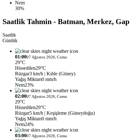
Nem
30%
Saatlik Tahmin - Batman, Merkez, Gap
Saatlik
Günlük
01:00
07 Ağustos 2026, Cuma
29°C
Hissedilen
29°C
Rüzgar
3 km/h
| Kıble (Güney)
Yağış Miktarı
0 mm/h
Nem
23%
02:00
07 Ağustos 2026, Cuma
29°C
Hissedilen
29°C
Rüzgar
5 km/h
| Keşişleme (Güneydoğu)
Yağış Miktarı
0 mm/h
Nem
24%
03:00
07 Ağustos 2026, Cuma