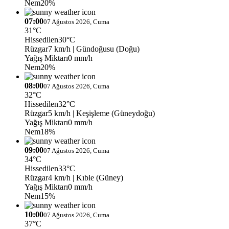
Nem
20%
07:00
07 Ağustos 2026, Cuma
31°C
Hissedilen
30°C
Rüzgar
7 km/h
| Gündoğusu (Doğu)
Yağış Miktarı
0 mm/h
Nem
20%
08:00
07 Ağustos 2026, Cuma
32°C
Hissedilen
32°C
Rüzgar
5 km/h
| Keşişleme (Güneydoğu)
Yağış Miktarı
0 mm/h
Nem
18%
09:00
07 Ağustos 2026, Cuma
34°C
Hissedilen
33°C
Rüzgar
4 km/h
| Kıble (Güney)
Yağış Miktarı
0 mm/h
Nem
15%
10:00
07 Ağustos 2026, Cuma
37°C