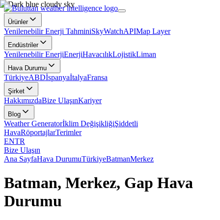
Ürünler
Yenilenebilir Enerji Tahmini
SkyWatch
API
Map Layer
Endüstriler
Yenilenebilir Enerji
Enerji
Havacılık
Lojistik
Liman
Hava Durumu
Türkiye
ABD
İspanya
İtalya
Fransa
Şirket
Hakkımızda
Bize Ulaşın
Kariyer
Blog
Weather Generator
İklim Değişikliği
Şiddetli
Hava
Röportajlar
Terimler
EN
TR
Bize Ulaşın
Ana Sayfa
Hava Durumu
Türkiye
Batman
Merkez
Batman, Merkez, Gap Hava
Durumu