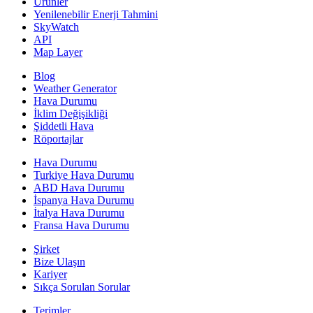
Ürünler
Yenilenebilir Enerji Tahmini
SkyWatch
API
Map Layer
Blog
Weather Generator
Hava Durumu
İklim Değişikliği
Şiddetli Hava
Röportajlar
Hava Durumu
Turkiye Hava Durumu
ABD Hava Durumu
İspanya Hava Durumu
İtalya Hava Durumu
Fransa Hava Durumu
Şirket
Bize Ulaşın
Kariyer
Sıkça Sorulan Sorular
Terimler