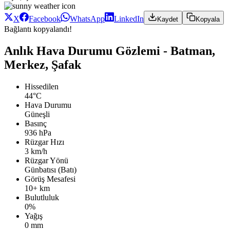
X
Facebook
WhatsApp
LinkedIn
Kaydet
Kopyala
Bağlantı kopyalandı!
Anlık Hava Durumu Gözlemi - Batman,
Merkez, Şafak
Hissedilen
44°C
Hava Durumu
Güneşli
Basınç
936 hPa
Rüzgar Hızı
3 km/h
Rüzgar Yönü
Günbatısı (Batı)
Görüş Mesafesi
10+ km
Bulutluluk
0%
Yağış
0 mm