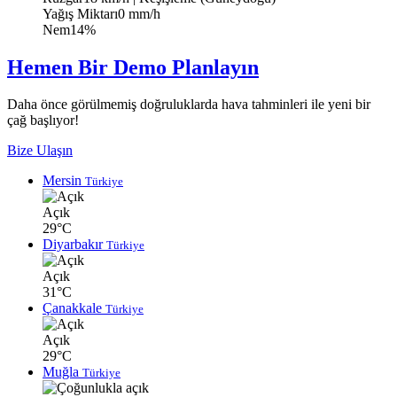
Yağış Miktarı
0 mm/h
Nem
14%
Hemen Bir Demo Planlayın
Daha önce görülmemiş doğruluklarda hava tahminleri ile yeni bir
çağ başlıyor!
Bize Ulaşın
Mersin
Türkiye
Açık
29°C
Diyarbakır
Türkiye
Açık
31°C
Çanakkale
Türkiye
Açık
29°C
Muğla
Türkiye