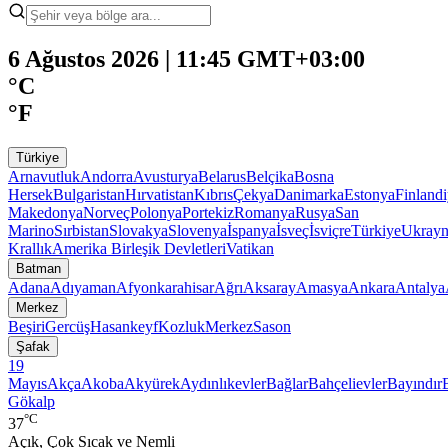
6 Ağustos 2026 | 11:45 GMT+03:00
°C
°F
Türkiye
Arnavutluk
Andorra
Avusturya
Belarus
Belçika
Bosna
Hersek
Bulgaristan
Hırvatistan
Kıbrıs
Çekya
Danimarka
Estonya
Finland
Makedonya
Norveç
Polonya
Portekiz
Romanya
Rusya
San
Marino
Sırbistan
Slovakya
Slovenya
İspanya
İsveç
İsviçre
Türkiye
Ukray
Krallık
Amerika Birleşik Devletleri
Vatikan
Batman
Adana
Adıyaman
Afyonkarahisar
Ağrı
Aksaray
Amasya
Ankara
Antalya
Merkez
Beşiri
Gercüş
Hasankeyf
Kozluk
Merkez
Sason
Şafak
19
Mayıs
Akça
Akoba
Akyürek
Aydınlıkevler
Bağlar
Bahçelievler
Bayındır
Gökalp
°C
37
Açık, Çok Sıcak ve Nemli