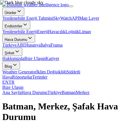
Ürünler
Yenilenebilir Enerji Tahmini
SkyWatch
API
Map Layer
Endüstriler
Yenilenebilir Enerji
Enerji
Havacılık
Lojistik
Liman
Hava Durumu
Türkiye
ABD
İspanya
İtalya
Fransa
Şirket
Hakkımızda
Bize Ulaşın
Kariyer
Blog
Weather Generator
İklim Değişikliği
Şiddetli
Hava
Röportajlar
Terimler
EN
TR
Bize Ulaşın
Ana Sayfa
Hava Durumu
Türkiye
Batman
Merkez
Batman, Merkez, Şafak Hava
Durumu