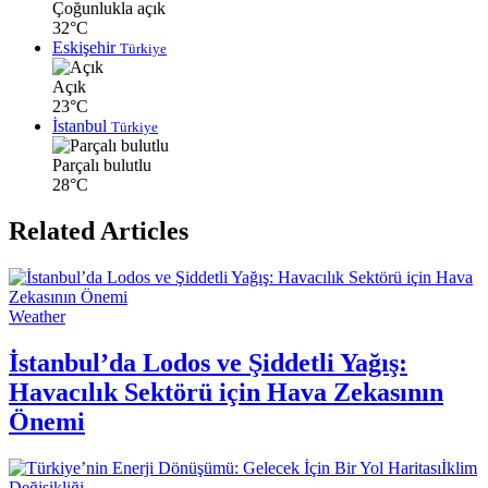
Çoğunlukla açık
32°C
Eskişehir
Türkiye
Açık
23°C
İstanbul
Türkiye
Parçalı bulutlu
28°C
Related Articles
Weather
İstanbul’da Lodos ve Şiddetli Yağış:
Havacılık Sektörü için Hava Zekasının
Önemi
İklim
Değişikliği