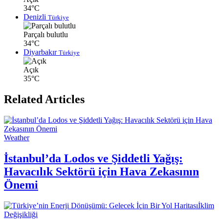
34°C
Denizli
Türkiye
Parçalı bulutlu
34°C
Diyarbakır
Türkiye
Açık
35°C
Related Articles
Weather
İstanbul’da Lodos ve Şiddetli Yağış:
Havacılık Sektörü için Hava Zekasının
Önemi
İklim
Değişikliği