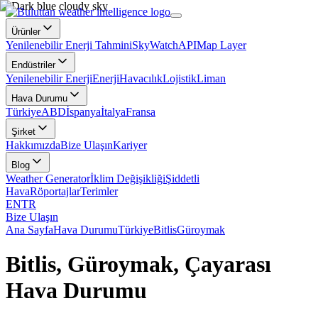
Ürünler
Yenilenebilir Enerji Tahmini
SkyWatch
API
Map Layer
Endüstriler
Yenilenebilir Enerji
Enerji
Havacılık
Lojistik
Liman
Hava Durumu
Türkiye
ABD
İspanya
İtalya
Fransa
Şirket
Hakkımızda
Bize Ulaşın
Kariyer
Blog
Weather Generator
İklim Değişikliği
Şiddetli
Hava
Röportajlar
Terimler
EN
TR
Bize Ulaşın
Ana Sayfa
Hava Durumu
Türkiye
Bitlis
Güroymak
Bitlis, Güroymak, Çayarası
Hava Durumu