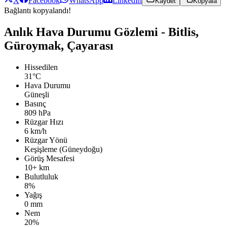
X
Facebook
WhatsApp
LinkedIn
Kaydet
Kopyala
Bağlantı kopyalandı!
Anlık Hava Durumu Gözlemi - Bitlis,
Güroymak, Çayarası
Hissedilen
31°C
Hava Durumu
Güneşli
Basınç
809 hPa
Rüzgar Hızı
6 km/h
Rüzgar Yönü
Keşişleme (Güneydoğu)
Görüş Mesafesi
10+ km
Bulutluluk
8%
Yağış
0 mm
Nem
20%