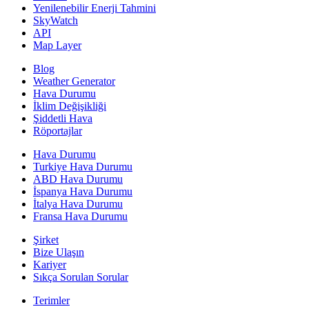
Yenilenebilir Enerji Tahmini
SkyWatch
API
Map Layer
Blog
Weather Generator
Hava Durumu
İklim Değişikliği
Şiddetli Hava
Röportajlar
Hava Durumu
Turkiye Hava Durumu
ABD Hava Durumu
İspanya Hava Durumu
İtalya Hava Durumu
Fransa Hava Durumu
Şirket
Bize Ulaşın
Kariyer
Sıkça Sorulan Sorular
Terimler