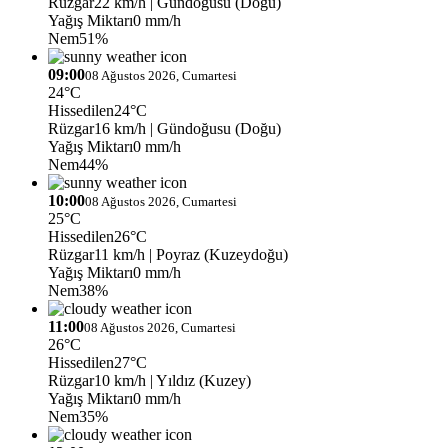
Rüzgar
22 km/h
| Gündoğusu (Doğu)
Yağış Miktarı
0 mm/h
Nem
51%
09:00
08 Ağustos 2026, Cumartesi
24°C
Hissedilen
24°C
Rüzgar
16 km/h
| Gündoğusu (Doğu)
Yağış Miktarı
0 mm/h
Nem
44%
10:00
08 Ağustos 2026, Cumartesi
25°C
Hissedilen
26°C
Rüzgar
11 km/h
| Poyraz (Kuzeydoğu)
Yağış Miktarı
0 mm/h
Nem
38%
11:00
08 Ağustos 2026, Cumartesi
26°C
Hissedilen
27°C
Rüzgar
10 km/h
| Yıldız (Kuzey)
Yağış Miktarı
0 mm/h
Nem
35%