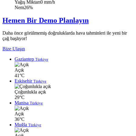
Yağış Miktarı
0 mm/h
Nem
26%
Hemen Bir Demo Planlayın
Daha önce görülmemiş doğruluklarda hava tahminleri ile yeni bir
çağ başlıyor!
Bize Ulaşın
Gaziantep
Türkiye
Açık
41°C
Eskişehir
Türkiye
Çoğunlukla açık
29°C
Manisa
Türkiye
Açık
36°C
Muğla
Türkiye
Açık