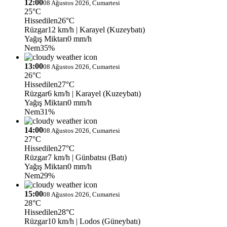
12:00
08 Ağustos 2026, Cumartesi
25°C
Hissedilen
26°C
Rüzgar
12 km/h
| Karayel (Kuzeybatı)
Yağış Miktarı
0 mm/h
Nem
35%
13:00
08 Ağustos 2026, Cumartesi
26°C
Hissedilen
27°C
Rüzgar
6 km/h
| Karayel (Kuzeybatı)
Yağış Miktarı
0 mm/h
Nem
31%
14:00
08 Ağustos 2026, Cumartesi
27°C
Hissedilen
27°C
Rüzgar
7 km/h
| Günbatısı (Batı)
Yağış Miktarı
0 mm/h
Nem
29%
15:00
08 Ağustos 2026, Cumartesi
28°C
Hissedilen
28°C
Rüzgar
10 km/h
| Lodos (Güneybatı)