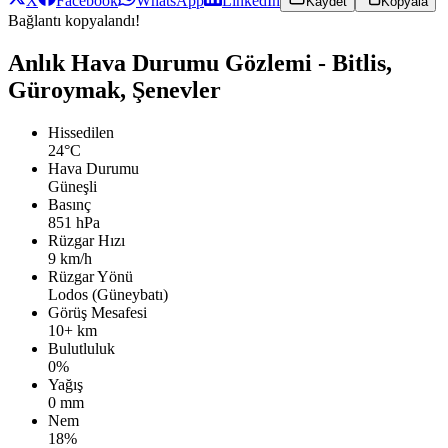
X
Facebook
WhatsApp
LinkedIn
Kaydet
Kopyala
Bağlantı kopyalandı!
Anlık Hava Durumu Gözlemi - Bitlis,
Güroymak, Şenevler
Hissedilen
24°C
Hava Durumu
Güneşli
Basınç
851 hPa
Rüzgar Hızı
9 km/h
Rüzgar Yönü
Lodos (Güneybatı)
Görüş Mesafesi
10+ km
Bulutluluk
0%
Yağış
0 mm
Nem
18%