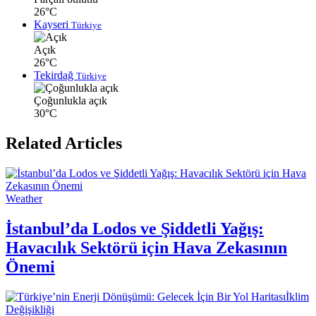
26°C
Kayseri
Türkiye
Açık
26°C
Tekirdağ
Türkiye
Çoğunlukla açık
30°C
Related Articles
Weather
İstanbul’da Lodos ve Şiddetli Yağış:
Havacılık Sektörü için Hava Zekasının
Önemi
İklim
Değişikliği