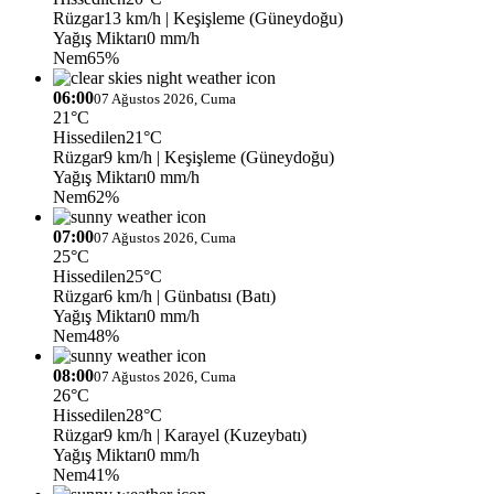
Rüzgar
13 km/h
| Keşişleme (Güneydoğu)
Yağış Miktarı
0 mm/h
Nem
65%
06:00
07 Ağustos 2026, Cuma
21°C
Hissedilen
21°C
Rüzgar
9 km/h
| Keşişleme (Güneydoğu)
Yağış Miktarı
0 mm/h
Nem
62%
07:00
07 Ağustos 2026, Cuma
25°C
Hissedilen
25°C
Rüzgar
6 km/h
| Günbatısı (Batı)
Yağış Miktarı
0 mm/h
Nem
48%
08:00
07 Ağustos 2026, Cuma
26°C
Hissedilen
28°C
Rüzgar
9 km/h
| Karayel (Kuzeybatı)
Yağış Miktarı
0 mm/h
Nem
41%