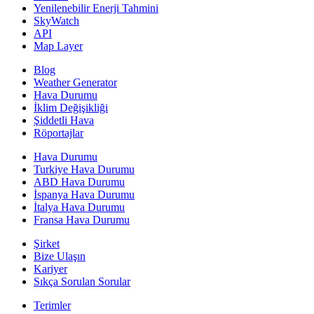
Yenilenebilir Enerji Tahmini
SkyWatch
API
Map Layer
Blog
Weather Generator
Hava Durumu
İklim Değişikliği
Şiddetli Hava
Röportajlar
Hava Durumu
Turkiye Hava Durumu
ABD Hava Durumu
İspanya Hava Durumu
İtalya Hava Durumu
Fransa Hava Durumu
Şirket
Bize Ulaşın
Kariyer
Sıkça Sorulan Sorular
Terimler