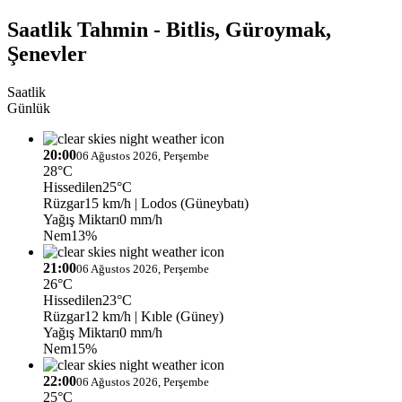
Saatlik Tahmin - Bitlis, Güroymak,
Şenevler
Saatlik
Günlük
20:00
06 Ağustos 2026, Perşembe
28°C
Hissedilen
25°C
Rüzgar
15 km/h
| Lodos (Güneybatı)
Yağış Miktarı
0 mm/h
Nem
13%
21:00
06 Ağustos 2026, Perşembe
26°C
Hissedilen
23°C
Rüzgar
12 km/h
| Kıble (Güney)
Yağış Miktarı
0 mm/h
Nem
15%
22:00
06 Ağustos 2026, Perşembe
25°C