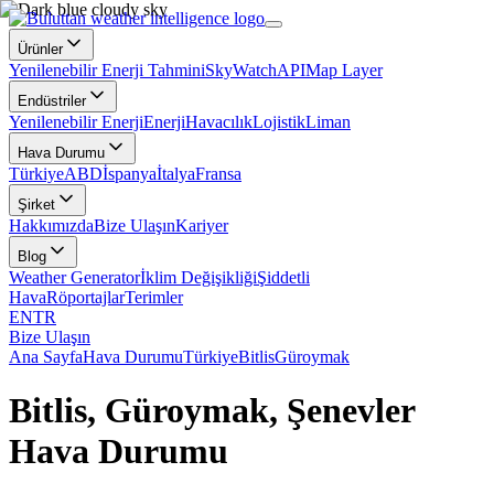
Ürünler
Yenilenebilir Enerji Tahmini
SkyWatch
API
Map Layer
Endüstriler
Yenilenebilir Enerji
Enerji
Havacılık
Lojistik
Liman
Hava Durumu
Türkiye
ABD
İspanya
İtalya
Fransa
Şirket
Hakkımızda
Bize Ulaşın
Kariyer
Blog
Weather Generator
İklim Değişikliği
Şiddetli
Hava
Röportajlar
Terimler
EN
TR
Bize Ulaşın
Ana Sayfa
Hava Durumu
Türkiye
Bitlis
Güroymak
Bitlis, Güroymak, Şenevler
Hava Durumu