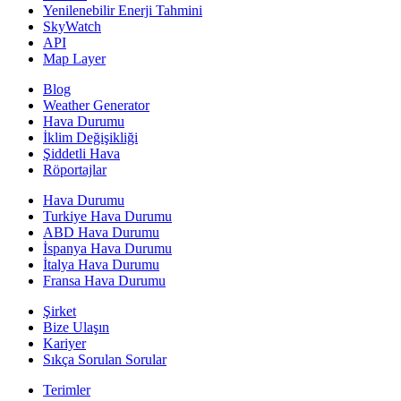
Yenilenebilir Enerji Tahmini
SkyWatch
API
Map Layer
Blog
Weather Generator
Hava Durumu
İklim Değişikliği
Şiddetli Hava
Röportajlar
Hava Durumu
Turkiye Hava Durumu
ABD Hava Durumu
İspanya Hava Durumu
İtalya Hava Durumu
Fransa Hava Durumu
Şirket
Bize Ulaşın
Kariyer
Sıkça Sorulan Sorular
Terimler