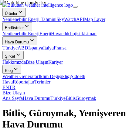
Ürünler
Yenilenebilir Enerji Tahmini
SkyWatch
API
Map Layer
Endüstriler
Yenilenebilir Enerji
Enerji
Havacılık
Lojistik
Liman
Hava Durumu
Türkiye
ABD
İspanya
İtalya
Fransa
Şirket
Hakkımızda
Bize Ulaşın
Kariyer
Blog
Weather Generator
İklim Değişikliği
Şiddetli
Hava
Röportajlar
Terimler
EN
TR
Bize Ulaşın
Ana Sayfa
Hava Durumu
Türkiye
Bitlis
Güroymak
Bitlis, Güroymak, Yemişveren
Hava Durumu