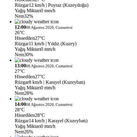
Rüzgar
12 km/h
| Poyraz (Kuzeydoğu)
Yağış Miktarı
0 mm/h
Nem
32%
12:00
08 Ağustos 2026, Cumartesi
26°C
Hissedilen
27°C
Rüzgar
11 km/h
| Yıldız (Kuzey)
Yağış Miktarı
0 mm/h
Nem
30%
13:00
08 Ağustos 2026, Cumartesi
27°C
Hissedilen
27°C
Rüzgar
8 km/h
| Karayel (Kuzeybatı)
Yağış Miktarı
0 mm/h
Nem
28%
14:00
08 Ağustos 2026, Cumartesi
28°C
Hissedilen
28°C
Rüzgar
14 km/h
| Karayel (Kuzeybatı)
Yağış Miktarı
0 mm/h
Nem
26%