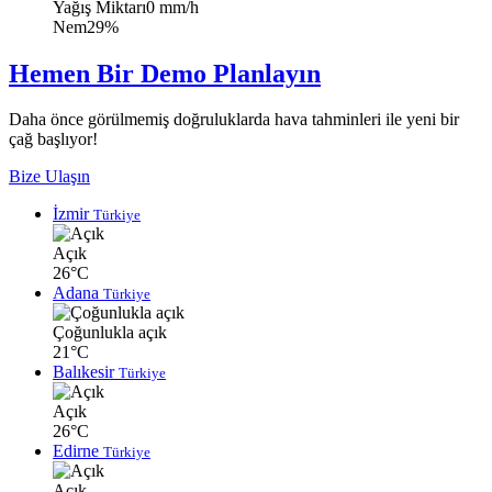
Yağış Miktarı
0 mm/h
Nem
29%
Hemen Bir Demo Planlayın
Daha önce görülmemiş doğruluklarda hava tahminleri ile yeni bir
çağ başlıyor!
Bize Ulaşın
İzmir
Türkiye
Açık
26°C
Adana
Türkiye
Çoğunlukla açık
21°C
Balıkesir
Türkiye
Açık
26°C
Edirne
Türkiye
Açık