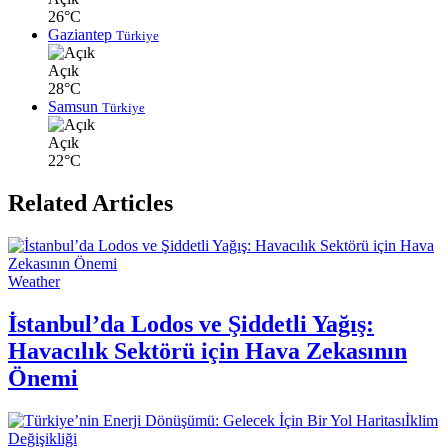
26°C
Gaziantep
Türkiye
Açık
28°C
Samsun
Türkiye
Açık
22°C
Related Articles
Weather
İstanbul’da Lodos ve Şiddetli Yağış:
Havacılık Sektörü için Hava Zekasının
Önemi
İklim
Değişikliği