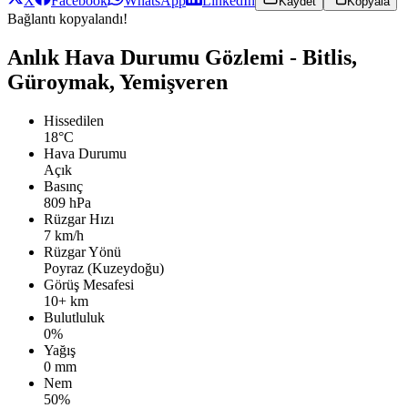
X
Facebook
WhatsApp
LinkedIn
Kaydet
Kopyala
Bağlantı kopyalandı!
Anlık Hava Durumu Gözlemi - Bitlis,
Güroymak, Yemişveren
Hissedilen
18°C
Hava Durumu
Açık
Basınç
809 hPa
Rüzgar Hızı
7 km/h
Rüzgar Yönü
Poyraz (Kuzeydoğu)
Görüş Mesafesi
10+ km
Bulutluluk
0%
Yağış
0 mm
Nem
50%