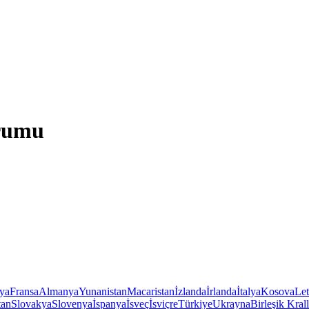
urumu
iya
Fransa
Almanya
Yunanistan
Macaristan
İzlanda
İrlanda
İtalya
Kosova
Le
tan
Slovakya
Slovenya
İspanya
İsveç
İsviçre
Türkiye
Ukrayna
Birleşik Krall