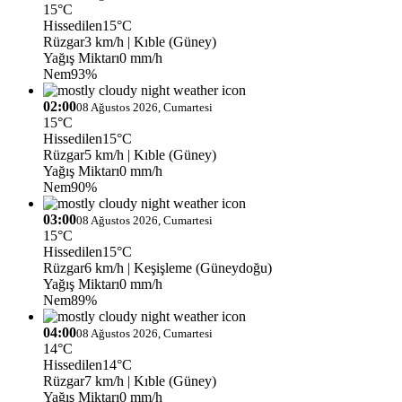
15°C
Hissedilen
15°C
Rüzgar
3 km/h
| Kıble (Güney)
Yağış Miktarı
0 mm/h
Nem
93%
02:00
08 Ağustos 2026, Cumartesi
15°C
Hissedilen
15°C
Rüzgar
5 km/h
| Kıble (Güney)
Yağış Miktarı
0 mm/h
Nem
90%
03:00
08 Ağustos 2026, Cumartesi
15°C
Hissedilen
15°C
Rüzgar
6 km/h
| Keşişleme (Güneydoğu)
Yağış Miktarı
0 mm/h
Nem
89%
04:00
08 Ağustos 2026, Cumartesi
14°C
Hissedilen
14°C
Rüzgar
7 km/h
| Kıble (Güney)
Yağış Miktarı
0 mm/h