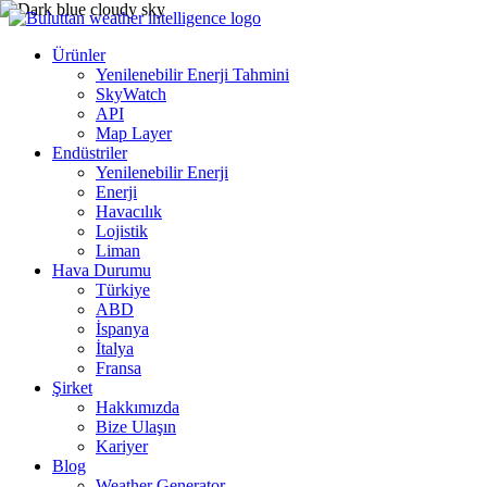
Ürünler
Yenilenebilir Enerji Tahmini
SkyWatch
API
Map Layer
Endüstriler
Yenilenebilir Enerji
Enerji
Havacılık
Lojistik
Liman
Hava Durumu
Türkiye
ABD
İspanya
İtalya
Fransa
Şirket
Hakkımızda
Bize Ulaşın
Kariyer
Blog
Weather Generator