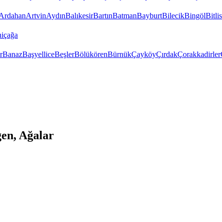
Ardahan
Artvin
Aydın
Balıkesir
Bartın
Batman
Bayburt
Bilecik
Bingöl
Bitlis
içağa
r
Banaz
Başyellice
Beşler
Bölükören
Bürnük
Çayköy
Çırdak
Çorakkadirler
en, Ağalar