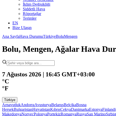
İklim Değişikliği
Şiddetli Hava
Röportajlar
Terimler
EN
Bize Ulaşın
Ana Sayfa
Hava Durumu
Türkiye
Bolu
Mengen
Bolu, Mengen, Ağalar Hava D
7 Ağustos 2026 | 16:45 GMT+03:00
°C
°F
Türkiye
Arnavutluk
Andorra
Avusturya
Belarus
Belçika
Bosna
Hersek
Bulgaristan
Hırvatistan
Kıbrıs
Çekya
Danimarka
Estonya
Finland
Makedonya
Norveç
Polonya
Portekiz
Romanya
Rusya
San Marino
Sırbis