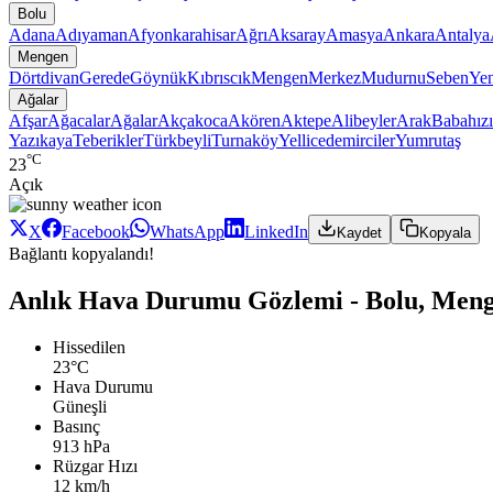
Bolu
Adana
Adıyaman
Afyonkarahisar
Ağrı
Aksaray
Amasya
Ankara
Antalya
Mengen
Dörtdivan
Gerede
Göynük
Kıbrıscık
Mengen
Merkez
Mudurnu
Seben
Yen
Ağalar
Afşar
Ağacalar
Ağalar
Akçakoca
Akören
Aktepe
Alibeyler
Arak
Babahızı
Yazıkaya
Teberikler
Türkbeyli
Turnaköy
Yellicedemirciler
Yumrutaş
°C
23
Açık
X
Facebook
WhatsApp
LinkedIn
Kaydet
Kopyala
Bağlantı kopyalandı!
Anlık Hava Durumu Gözlemi - Bolu, Meng
Hissedilen
23°C
Hava Durumu
Güneşli
Basınç
913 hPa
Rüzgar Hızı
12 km/h