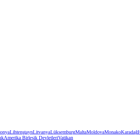
tonya
Lihtenştayn
Litvanya
Lüksemburg
Malta
Moldova
Monako
Karadağ
ık
Amerika Birleşik Devletleri
Vatikan