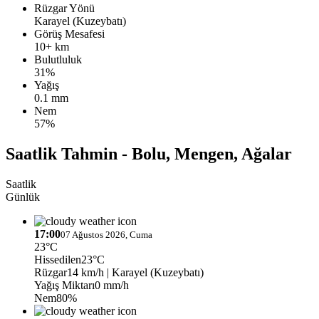
Rüzgar Yönü
Karayel (Kuzeybatı)
Görüş Mesafesi
10+ km
Bulutluluk
31%
Yağış
0.1 mm
Nem
57%
Saatlik Tahmin - Bolu, Mengen, Ağalar
Saatlik
Günlük
17:00
07 Ağustos 2026, Cuma
23°C
Hissedilen
23°C
Rüzgar
14 km/h
| Karayel (Kuzeybatı)
Yağış Miktarı
0 mm/h
Nem
80%