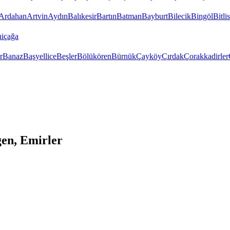
Ardahan
Artvin
Aydın
Balıkesir
Bartın
Batman
Bayburt
Bilecik
Bingöl
Bitlis
içağa
r
Banaz
Başyellice
Beşler
Bölükören
Bürnük
Çayköy
Çırdak
Çorakkadirler
en, Emirler