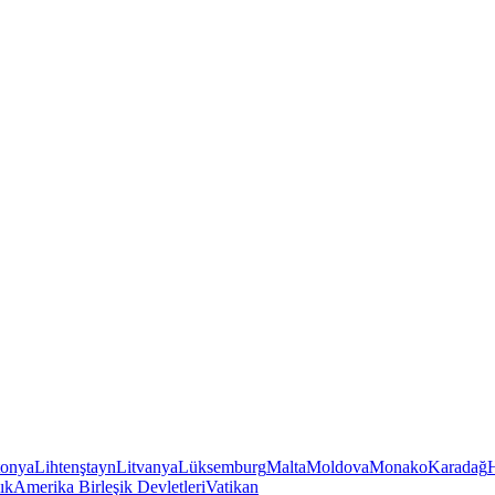
tonya
Lihtenştayn
Litvanya
Lüksemburg
Malta
Moldova
Monako
Karadağ
ık
Amerika Birleşik Devletleri
Vatikan