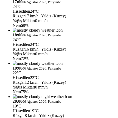
17:00
06 Ağustos 2026, Perşembe
24°C
Hissedilen
24°C
Rüzgar
17 km/h
| Yıldız (Kuzey)
Yağış Miktarı
0 mm/h
Nem
68%
18:00
06 Ağustos 2026, Perşembe
24°C
Hissedilen
24°C
Rüzgar
16 km/h
| Yıldız (Kuzey)
Yağış Miktarı
0 mm/h
Nem
72%
19:00
06 Ağustos 2026, Perşembe
22°C
Hissedilen
22°C
Rüzgar
12 km/h
| Yıldız (Kuzey)
Yağış Miktarı
0 mm/h
Nem
75%
20:00
06 Ağustos 2026, Perşembe
19°C
Hissedilen
19°C
Rüzgar
8 km/h
| Yıldız (Kuzey)