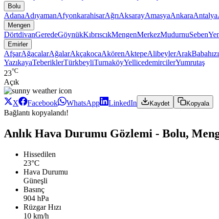
Bolu
Adana
Adıyaman
Afyonkarahisar
Ağrı
Aksaray
Amasya
Ankara
Antalya
Mengen
Dörtdivan
Gerede
Göynük
Kıbrıscık
Mengen
Merkez
Mudurnu
Seben
Yen
Emirler
Afşar
Ağacalar
Ağalar
Akçakoca
Akören
Aktepe
Alibeyler
Arak
Babahızı
Yazıkaya
Teberikler
Türkbeyli
Turnaköy
Yellicedemirciler
Yumrutaş
°C
23
Açık
X
Facebook
WhatsApp
LinkedIn
Kaydet
Kopyala
Bağlantı kopyalandı!
Anlık Hava Durumu Gözlemi - Bolu, Meng
Hissedilen
23°C
Hava Durumu
Güneşli
Basınç
904 hPa
Rüzgar Hızı
10 km/h