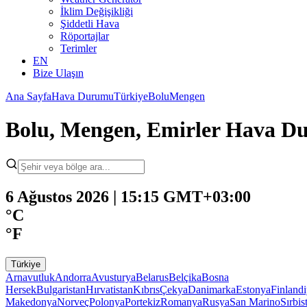
İklim Değişikliği
Şiddetli Hava
Röportajlar
Terimler
EN
Bize Ulaşın
Ana Sayfa
Hava Durumu
Türkiye
Bolu
Mengen
Bolu, Mengen, Emirler Hava 
6 Ağustos 2026 | 15:15 GMT+03:00
°C
°F
Türkiye
Arnavutluk
Andorra
Avusturya
Belarus
Belçika
Bosna
Hersek
Bulgaristan
Hırvatistan
Kıbrıs
Çekya
Danimarka
Estonya
Finland
Makedonya
Norveç
Polonya
Portekiz
Romanya
Rusya
San Marino
Sırbis