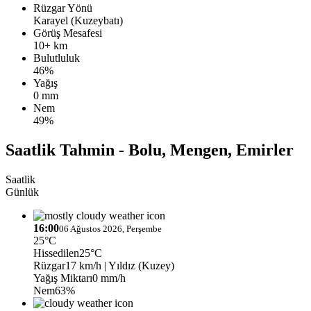
Rüzgar Yönü
Karayel (Kuzeybatı)
Görüş Mesafesi
10+ km
Bulutluluk
46%
Yağış
0 mm
Nem
49%
Saatlik Tahmin - Bolu, Mengen, Emirler
Saatlik
Günlük
16:00
06 Ağustos 2026, Perşembe
25°C
Hissedilen
25°C
Rüzgar
17 km/h
| Yıldız (Kuzey)
Yağış Miktarı
0 mm/h
Nem
63%