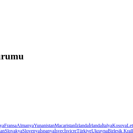
Durumu
iya
Fransa
Almanya
Yunanistan
Macaristan
İzlanda
İrlanda
İtalya
Kosova
Le
tan
Slovakya
Slovenya
İspanya
İsveç
İsviçre
Türkiye
Ukrayna
Birleşik Krall