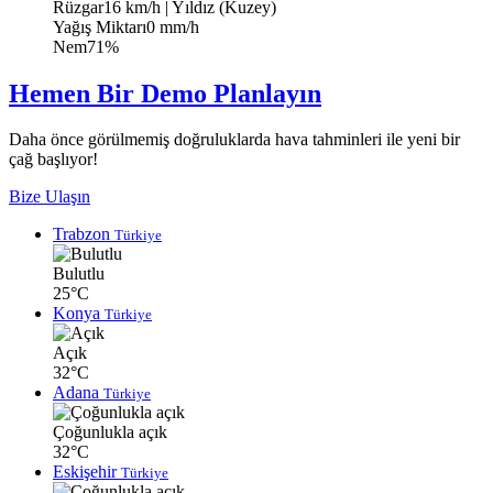
Rüzgar
16 km/h
| Yıldız (Kuzey)
Yağış Miktarı
0 mm/h
Nem
71%
Hemen Bir Demo Planlayın
Daha önce görülmemiş doğruluklarda hava tahminleri ile yeni bir
çağ başlıyor!
Bize Ulaşın
Trabzon
Türkiye
Bulutlu
25°C
Konya
Türkiye
Açık
32°C
Adana
Türkiye
Çoğunlukla açık
32°C
Eskişehir
Türkiye