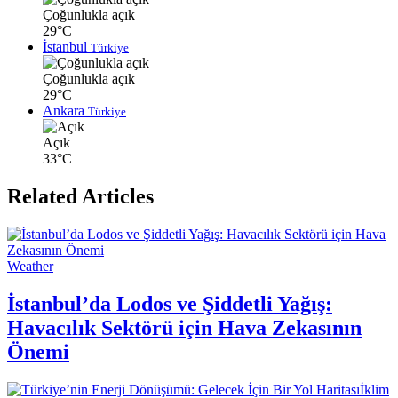
Çoğunlukla açık
29°C
İstanbul
Türkiye
Çoğunlukla açık
29°C
Ankara
Türkiye
Açık
33°C
Related Articles
Weather
İstanbul’da Lodos ve Şiddetli Yağış:
Havacılık Sektörü için Hava Zekasının
Önemi
İklim