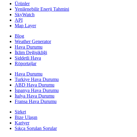
Ürünler
Yenilenebilir Enerji Tahmini
SkyWatch
API
Map Layer
Blog
Weather Generator
Hava Durumu
İklim Değişikliği
Şiddetli Hava
Röportajlar
Hava Durumu
Turkiye Hava Durumu
ABD Hava Durumu
İspanya Hava Durumu
İtalya Hava Durumu
Fransa Hava Durumu
Şirket
Bize Ulaşın
Kariyer
Sıkça Sorulan Sorular