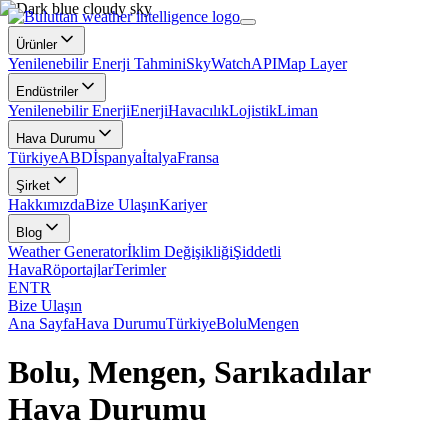
Ürünler
Yenilenebilir Enerji Tahmini
SkyWatch
API
Map Layer
Endüstriler
Yenilenebilir Enerji
Enerji
Havacılık
Lojistik
Liman
Hava Durumu
Türkiye
ABD
İspanya
İtalya
Fransa
Şirket
Hakkımızda
Bize Ulaşın
Kariyer
Blog
Weather Generator
İklim Değişikliği
Şiddetli
Hava
Röportajlar
Terimler
EN
TR
Bize Ulaşın
Ana Sayfa
Hava Durumu
Türkiye
Bolu
Mengen
Bolu, Mengen, Sarıkadılar
Hava Durumu