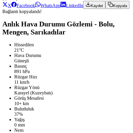
X
Facebook
WhatsApp
LinkedIn
Kaydet
Kopyala
Bağlantı kopyalandı!
Anlık Hava Durumu Gözlemi - Bolu,
Mengen, Sarıkadılar
Hissedilen
21°C
Hava Durumu
Güneşli
Basınç
891 hPa
Rüzgar Hızı
11 km/h
Rüzgar Yönü
Karayel (Kuzeybatı)
Görüş Mesafesi
10+ km
Bulutluluk
37%
Yağış
0 mm
Nem