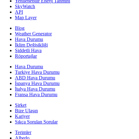
Yenilenebilir Enerji Tahmini
SkyWatch
API
Map Layer
Blog
Weather Generator
Hava Durumu
İklim Değişikliği
Şiddetli Hava
Röportajlar
Hava Durumu
Turkiye Hava Durumu
ABD Hava Durumu
İspanya Hava Durumu
İtalya Hava Durumu
Fransa Hava Durumu
Şirket
Bize Ulaşın
Kariyer
Sıkça Sorulan Sorular
Terimler
Albedo