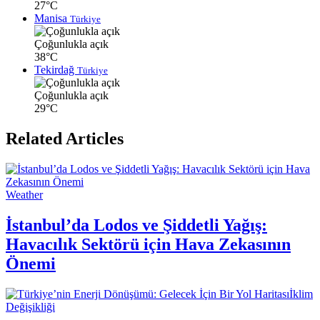
27°C
Manisa
Türkiye
Çoğunlukla açık
38°C
Tekirdağ
Türkiye
Çoğunlukla açık
29°C
Related Articles
Weather
İstanbul’da Lodos ve Şiddetli Yağış:
Havacılık Sektörü için Hava Zekasının
Önemi
İklim
Değişikliği