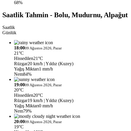
68%
Saatlik Tahmin - Bolu, Mudurnu, Alpağut
Saatlik
Günlük
18:00
09 Ağustos 2026, Pazar
21°C
Hissedilen
21°C
Rüzgar
20 km/h
| Yıldız (Kuzey)
Yağış Miktarı
1 mm/h
Nem
84%
19:00
09 Ağustos 2026, Pazar
20°C
Hissedilen
20°C
Rüzgar
19 km/h
| Yıldız (Kuzey)
Yağış Miktarı
0 mm/h
Nem
79%
20:00
09 Ağustos 2026, Pazar
19°C