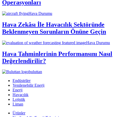
Operasyonları
Hava Durumu
Hava Zekâsı İle Havacılık Sektöründe
Beklenmeyen Sorunların Önüne Geçin
Hava Durumu
Hava Tahminlerinin Performansını Nasıl
Değerlendirilir?
buluttan
Endüstriler
Yenilenebilir Enerji
Enerji
Havacılık
Lojistik
Liman
Ürünler