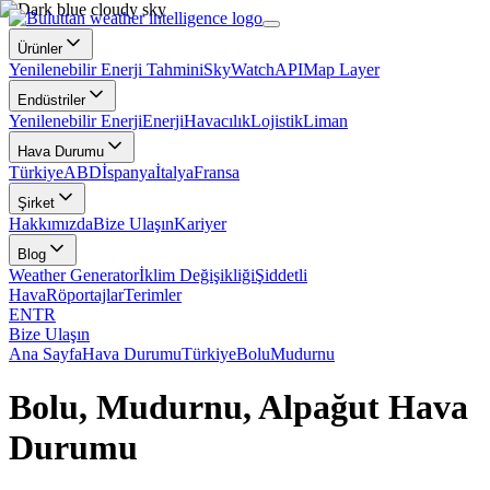
Ürünler
Yenilenebilir Enerji Tahmini
SkyWatch
API
Map Layer
Endüstriler
Yenilenebilir Enerji
Enerji
Havacılık
Lojistik
Liman
Hava Durumu
Türkiye
ABD
İspanya
İtalya
Fransa
Şirket
Hakkımızda
Bize Ulaşın
Kariyer
Blog
Weather Generator
İklim Değişikliği
Şiddetli
Hava
Röportajlar
Terimler
EN
TR
Bize Ulaşın
Ana Sayfa
Hava Durumu
Türkiye
Bolu
Mudurnu
Bolu, Mudurnu, Alpağut Hava
Durumu