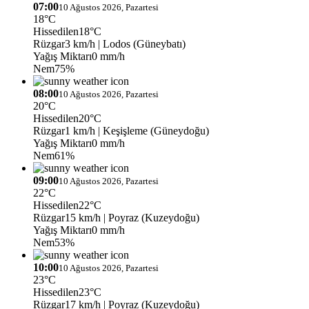
07:00
10 Ağustos 2026, Pazartesi
18°C
Hissedilen
18°C
Rüzgar
3 km/h
| Lodos (Güneybatı)
Yağış Miktarı
0 mm/h
Nem
75%
08:00
10 Ağustos 2026, Pazartesi
20°C
Hissedilen
20°C
Rüzgar
1 km/h
| Keşişleme (Güneydoğu)
Yağış Miktarı
0 mm/h
Nem
61%
09:00
10 Ağustos 2026, Pazartesi
22°C
Hissedilen
22°C
Rüzgar
15 km/h
| Poyraz (Kuzeydoğu)
Yağış Miktarı
0 mm/h
Nem
53%
10:00
10 Ağustos 2026, Pazartesi
23°C
Hissedilen
23°C
Rüzgar
17 km/h
| Poyraz (Kuzeydoğu)