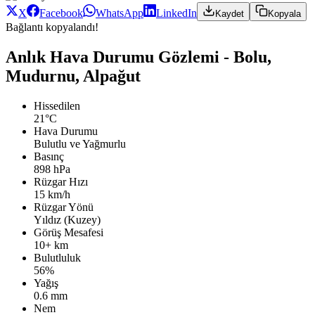
X
Facebook
WhatsApp
LinkedIn
Kaydet
Kopyala
Bağlantı kopyalandı!
Anlık Hava Durumu Gözlemi - Bolu,
Mudurnu, Alpağut
Hissedilen
21°C
Hava Durumu
Bulutlu ve Yağmurlu
Basınç
898 hPa
Rüzgar Hızı
15 km/h
Rüzgar Yönü
Yıldız (Kuzey)
Görüş Mesafesi
10+ km
Bulutluluk
56%
Yağış
0.6 mm
Nem