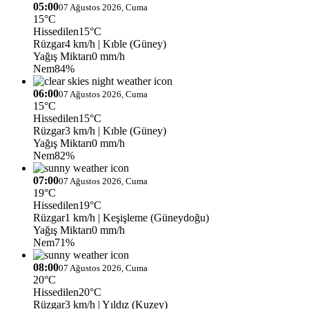
05:00
07 Ağustos 2026, Cuma
15°C
Hissedilen
15°C
Rüzgar
4 km/h
| Kıble (Güney)
Yağış Miktarı
0 mm/h
Nem
84%
06:00
07 Ağustos 2026, Cuma
15°C
Hissedilen
15°C
Rüzgar
3 km/h
| Kıble (Güney)
Yağış Miktarı
0 mm/h
Nem
82%
07:00
07 Ağustos 2026, Cuma
19°C
Hissedilen
19°C
Rüzgar
1 km/h
| Keşişleme (Güneydoğu)
Yağış Miktarı
0 mm/h
Nem
71%
08:00
07 Ağustos 2026, Cuma
20°C
Hissedilen
20°C
Rüzgar
3 km/h
| Yıldız (Kuzey)