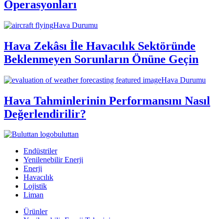
Operasyonları
Hava Durumu
Hava Zekâsı İle Havacılık Sektöründe
Beklenmeyen Sorunların Önüne Geçin
Hava Durumu
Hava Tahminlerinin Performansını Nasıl
Değerlendirilir?
buluttan
Endüstriler
Yenilenebilir Enerji
Enerji
Havacılık
Lojistik
Liman
Ürünler