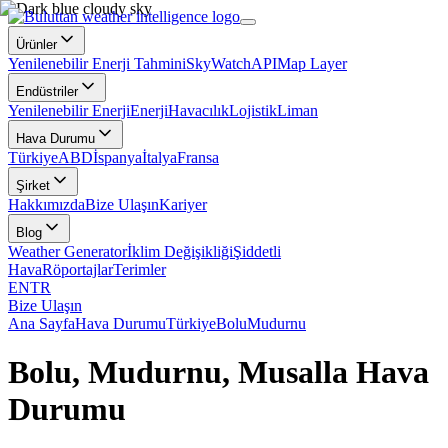
Ürünler
Yenilenebilir Enerji Tahmini
SkyWatch
API
Map Layer
Endüstriler
Yenilenebilir Enerji
Enerji
Havacılık
Lojistik
Liman
Hava Durumu
Türkiye
ABD
İspanya
İtalya
Fransa
Şirket
Hakkımızda
Bize Ulaşın
Kariyer
Blog
Weather Generator
İklim Değişikliği
Şiddetli
Hava
Röportajlar
Terimler
EN
TR
Bize Ulaşın
Ana Sayfa
Hava Durumu
Türkiye
Bolu
Mudurnu
Bolu, Mudurnu, Musalla Hava
Durumu