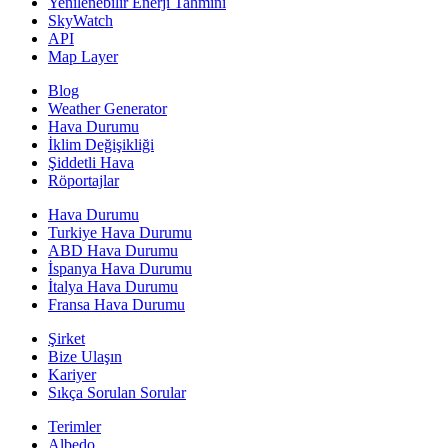
Yenilenebilir Enerji Tahmini
SkyWatch
API
Map Layer
Blog
Weather Generator
Hava Durumu
İklim Değişikliği
Şiddetli Hava
Röportajlar
Hava Durumu
Turkiye Hava Durumu
ABD Hava Durumu
İspanya Hava Durumu
İtalya Hava Durumu
Fransa Hava Durumu
Şirket
Bize Ulaşın
Kariyer
Sıkça Sorulan Sorular
Terimler
Albedo