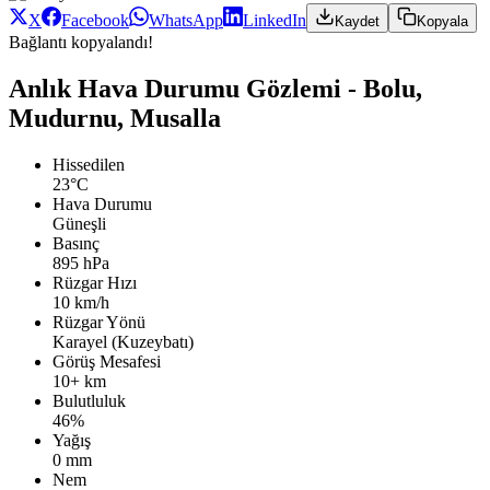
X
Facebook
WhatsApp
LinkedIn
Kaydet
Kopyala
Bağlantı kopyalandı!
Anlık Hava Durumu Gözlemi - Bolu,
Mudurnu, Musalla
Hissedilen
23°C
Hava Durumu
Güneşli
Basınç
895 hPa
Rüzgar Hızı
10 km/h
Rüzgar Yönü
Karayel (Kuzeybatı)
Görüş Mesafesi
10+ km
Bulutluluk
46%
Yağış
0 mm
Nem