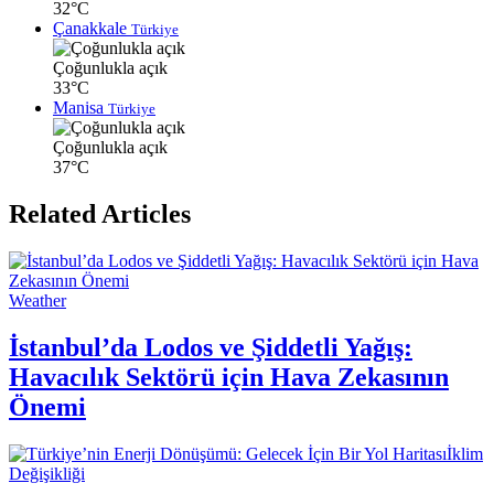
32°C
Çanakkale
Türkiye
Çoğunlukla açık
33°C
Manisa
Türkiye
Çoğunlukla açık
37°C
Related Articles
Weather
İstanbul’da Lodos ve Şiddetli Yağış:
Havacılık Sektörü için Hava Zekasının
Önemi
İklim
Değişikliği