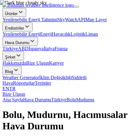
Ürünler
Yenilenebilir Enerji Tahmini
SkyWatch
API
Map Layer
Endüstriler
Yenilenebilir Enerji
Enerji
Havacılık
Lojistik
Liman
Hava Durumu
Türkiye
ABD
İspanya
İtalya
Fransa
Şirket
Hakkımızda
Bize Ulaşın
Kariyer
Blog
Weather Generator
İklim Değişikliği
Şiddetli
Hava
Röportajlar
Terimler
EN
TR
Bize Ulaşın
Ana Sayfa
Hava Durumu
Türkiye
Bolu
Mudurnu
Bolu, Mudurnu, Hacımusalar
Hava Durumu