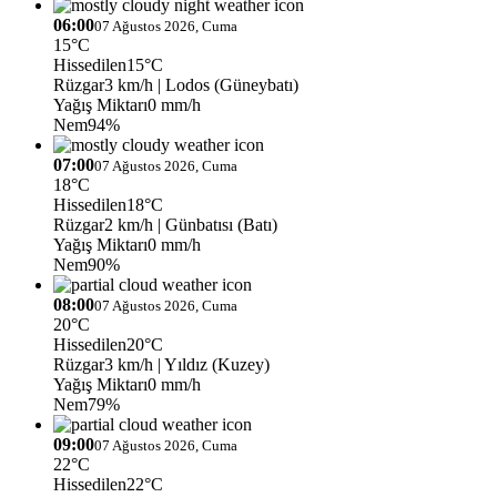
06:00
07 Ağustos 2026, Cuma
15°C
Hissedilen
15°C
Rüzgar
3 km/h
| Lodos (Güneybatı)
Yağış Miktarı
0 mm/h
Nem
94%
07:00
07 Ağustos 2026, Cuma
18°C
Hissedilen
18°C
Rüzgar
2 km/h
| Günbatısı (Batı)
Yağış Miktarı
0 mm/h
Nem
90%
08:00
07 Ağustos 2026, Cuma
20°C
Hissedilen
20°C
Rüzgar
3 km/h
| Yıldız (Kuzey)
Yağış Miktarı
0 mm/h
Nem
79%
09:00
07 Ağustos 2026, Cuma
22°C
Hissedilen
22°C