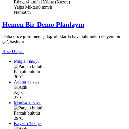
Rüzgar
4 km/h
| Yıldız (Kuzey)
Yağış Miktarı
0 mm/h
Nem
66%
Hemen Bir Demo Planlayın
Daha önce görülmemiş doğruluklarda hava tahminleri ile yeni bir
çağ başlıyor!
Bize Ulaşın
Muğla
Türkiye
Parçalı bulutlu
30°C
Adana
Türkiye
Açık
27°C
Manisa
Türkiye
Parçalı bulutlu
29°C
Kayseri
Türkiye