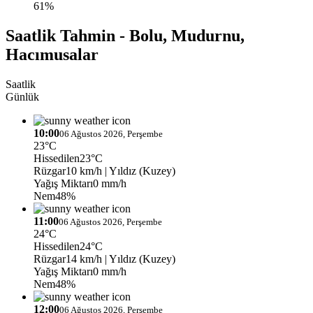
61%
Saatlik Tahmin - Bolu, Mudurnu,
Hacımusalar
Saatlik
Günlük
10:00
06 Ağustos 2026, Perşembe
23°C
Hissedilen
23°C
Rüzgar
10 km/h
| Yıldız (Kuzey)
Yağış Miktarı
0 mm/h
Nem
48%
11:00
06 Ağustos 2026, Perşembe
24°C
Hissedilen
24°C
Rüzgar
14 km/h
| Yıldız (Kuzey)
Yağış Miktarı
0 mm/h
Nem
48%
12:00
06 Ağustos 2026, Perşembe