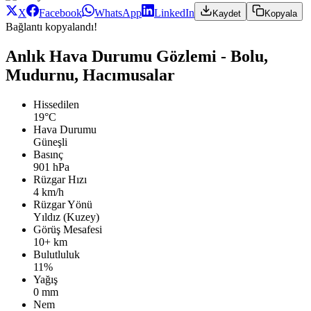
X
Facebook
WhatsApp
LinkedIn
Kaydet
Kopyala
Bağlantı kopyalandı!
Anlık Hava Durumu Gözlemi - Bolu,
Mudurnu, Hacımusalar
Hissedilen
19°C
Hava Durumu
Güneşli
Basınç
901 hPa
Rüzgar Hızı
4 km/h
Rüzgar Yönü
Yıldız (Kuzey)
Görüş Mesafesi
10+ km
Bulutluluk
11%
Yağış
0 mm
Nem