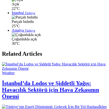
Açık
22°C
İstanbul
Türkiye
Parçalı bulutlu
25°C
Antalya
Türkiye
Çoğunlukla açık
30°C
Related Articles
Weather
İstanbul’da Lodos ve Şiddetli Yağış:
Havacılık Sektörü için Hava Zekasının
Önemi
İklim