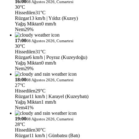
16:00
08 Ağustos 2026, Cumartesi
30°C
Hissedilen
31°C
Rüzgar
13 km/h
| Yıldız (Kuzey)
Yağış Miktarı
0 mm/h
Nem
29%
17:00
08 Ağustos 2026, Cumartesi
30°C
Hissedilen
31°C
Rüzgar
6 km/h
| Poyraz (Kuzeydoğu)
Yağış Miktarı
0 mm/h
Nem
29%
18:00
08 Ağustos 2026, Cumartesi
27°C
Hissedilen
29°C
Rüzgar
11 km/h
| Karayel (Kuzeybatı)
Yağış Miktarı
1 mm/h
Nem
41%
19:00
08 Ağustos 2026, Cumartesi
28°C
Hissedilen
30°C
Rüzgar
11 km/h
| Günbatısı (Batı)