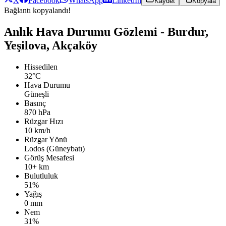
X
Facebook
WhatsApp
LinkedIn
Kaydet
Kopyala
Bağlantı kopyalandı!
Anlık Hava Durumu Gözlemi - Burdur,
Yeşilova, Akçaköy
Hissedilen
32°C
Hava Durumu
Güneşli
Basınç
870 hPa
Rüzgar Hızı
10 km/h
Rüzgar Yönü
Lodos (Güneybatı)
Görüş Mesafesi
10+ km
Bulutluluk
51%
Yağış
0 mm
Nem
31%