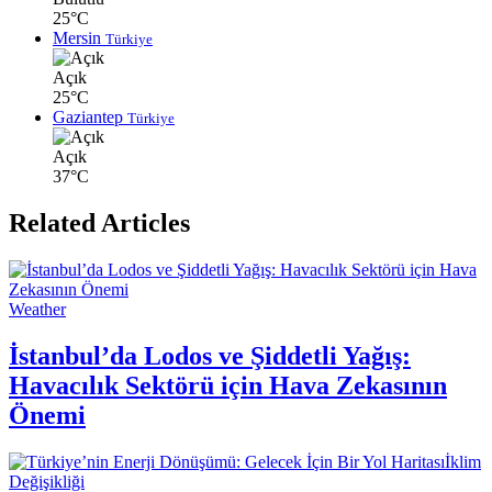
25°C
Mersin
Türkiye
Açık
25°C
Gaziantep
Türkiye
Açık
37°C
Related Articles
Weather
İstanbul’da Lodos ve Şiddetli Yağış:
Havacılık Sektörü için Hava Zekasının
Önemi
İklim
Değişikliği