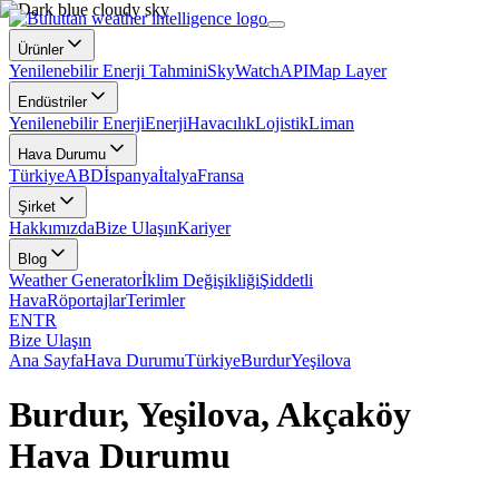
Ürünler
Yenilenebilir Enerji Tahmini
SkyWatch
API
Map Layer
Endüstriler
Yenilenebilir Enerji
Enerji
Havacılık
Lojistik
Liman
Hava Durumu
Türkiye
ABD
İspanya
İtalya
Fransa
Şirket
Hakkımızda
Bize Ulaşın
Kariyer
Blog
Weather Generator
İklim Değişikliği
Şiddetli
Hava
Röportajlar
Terimler
EN
TR
Bize Ulaşın
Ana Sayfa
Hava Durumu
Türkiye
Burdur
Yeşilova
Burdur, Yeşilova, Akçaköy
Hava Durumu