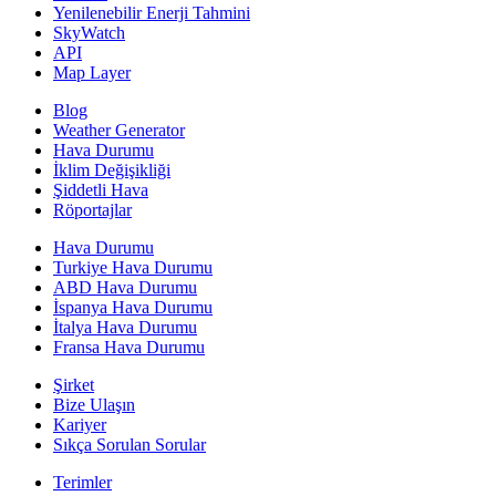
Yenilenebilir Enerji Tahmini
SkyWatch
API
Map Layer
Blog
Weather Generator
Hava Durumu
İklim Değişikliği
Şiddetli Hava
Röportajlar
Hava Durumu
Turkiye Hava Durumu
ABD Hava Durumu
İspanya Hava Durumu
İtalya Hava Durumu
Fransa Hava Durumu
Şirket
Bize Ulaşın
Kariyer
Sıkça Sorulan Sorular
Terimler