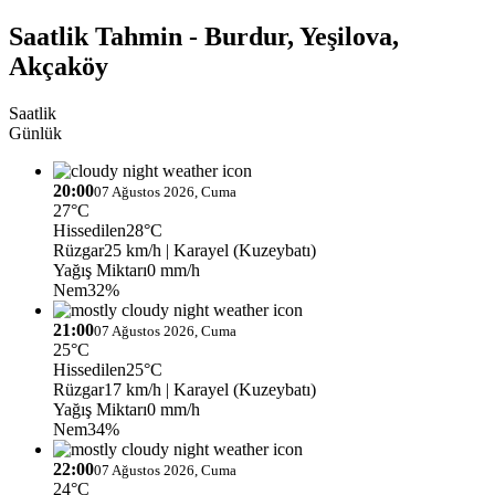
Saatlik Tahmin - Burdur, Yeşilova,
Akçaköy
Saatlik
Günlük
20:00
07 Ağustos 2026, Cuma
27°C
Hissedilen
28°C
Rüzgar
25 km/h
| Karayel (Kuzeybatı)
Yağış Miktarı
0 mm/h
Nem
32%
21:00
07 Ağustos 2026, Cuma
25°C
Hissedilen
25°C
Rüzgar
17 km/h
| Karayel (Kuzeybatı)
Yağış Miktarı
0 mm/h
Nem
34%
22:00
07 Ağustos 2026, Cuma
24°C