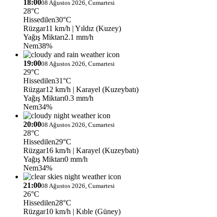
18:00
08 Ağustos 2026, Cumartesi
28°C
Hissedilen
30°C
Rüzgar
11 km/h
| Yıldız (Kuzey)
Yağış Miktarı
2.1 mm/h
Nem
38%
19:00
08 Ağustos 2026, Cumartesi
29°C
Hissedilen
31°C
Rüzgar
12 km/h
| Karayel (Kuzeybatı)
Yağış Miktarı
0.3 mm/h
Nem
34%
20:00
08 Ağustos 2026, Cumartesi
28°C
Hissedilen
29°C
Rüzgar
16 km/h
| Karayel (Kuzeybatı)
Yağış Miktarı
0 mm/h
Nem
34%
21:00
08 Ağustos 2026, Cumartesi
26°C
Hissedilen
28°C
Rüzgar
10 km/h
| Kıble (Güney)