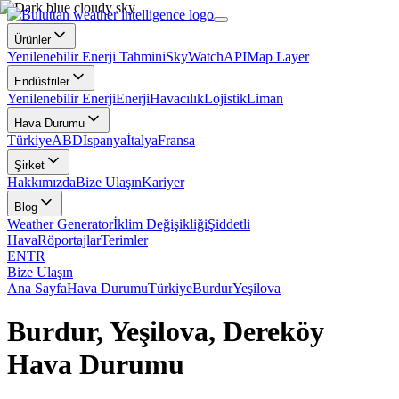
Ürünler
Yenilenebilir Enerji Tahmini
SkyWatch
API
Map Layer
Endüstriler
Yenilenebilir Enerji
Enerji
Havacılık
Lojistik
Liman
Hava Durumu
Türkiye
ABD
İspanya
İtalya
Fransa
Şirket
Hakkımızda
Bize Ulaşın
Kariyer
Blog
Weather Generator
İklim Değişikliği
Şiddetli
Hava
Röportajlar
Terimler
EN
TR
Bize Ulaşın
Ana Sayfa
Hava Durumu
Türkiye
Burdur
Yeşilova
Burdur, Yeşilova, Dereköy
Hava Durumu