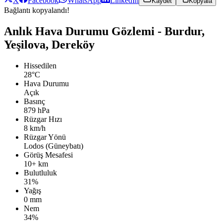
X
Facebook
WhatsApp
LinkedIn
Kaydet
Kopyala
Bağlantı kopyalandı!
Anlık Hava Durumu Gözlemi - Burdur,
Yeşilova, Dereköy
Hissedilen
28°C
Hava Durumu
Açık
Basınç
879 hPa
Rüzgar Hızı
8 km/h
Rüzgar Yönü
Lodos (Güneybatı)
Görüş Mesafesi
10+ km
Bulutluluk
31%
Yağış
0 mm
Nem
34%