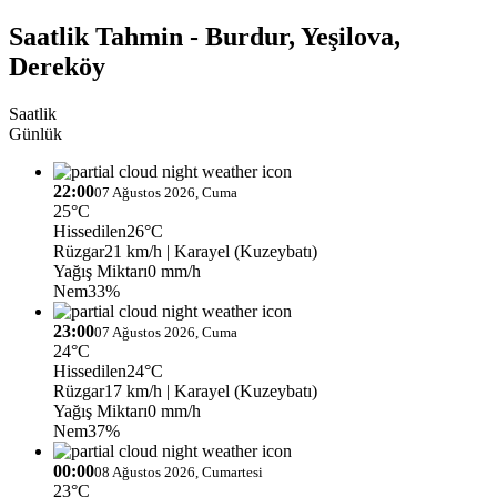
Saatlik Tahmin - Burdur, Yeşilova,
Dereköy
Saatlik
Günlük
22:00
07 Ağustos 2026, Cuma
25°C
Hissedilen
26°C
Rüzgar
21 km/h
| Karayel (Kuzeybatı)
Yağış Miktarı
0 mm/h
Nem
33%
23:00
07 Ağustos 2026, Cuma
24°C
Hissedilen
24°C
Rüzgar
17 km/h
| Karayel (Kuzeybatı)
Yağış Miktarı
0 mm/h
Nem
37%
00:00
08 Ağustos 2026, Cumartesi
23°C