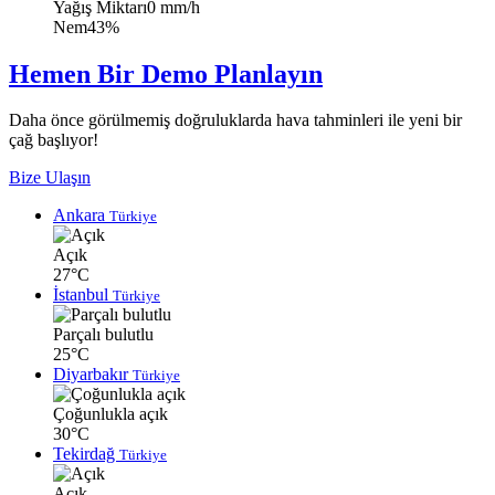
Yağış Miktarı
0 mm/h
Nem
43%
Hemen Bir Demo Planlayın
Daha önce görülmemiş doğruluklarda hava tahminleri ile yeni bir
çağ başlıyor!
Bize Ulaşın
Ankara
Türkiye
Açık
27°C
İstanbul
Türkiye
Parçalı bulutlu
25°C
Diyarbakır
Türkiye
Çoğunlukla açık
30°C
Tekirdağ
Türkiye
Açık