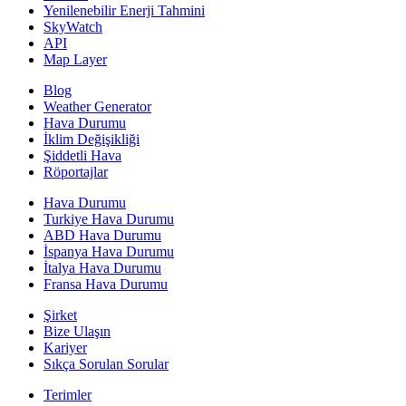
Yenilenebilir Enerji Tahmini
SkyWatch
API
Map Layer
Blog
Weather Generator
Hava Durumu
İklim Değişikliği
Şiddetli Hava
Röportajlar
Hava Durumu
Turkiye Hava Durumu
ABD Hava Durumu
İspanya Hava Durumu
İtalya Hava Durumu
Fransa Hava Durumu
Şirket
Bize Ulaşın
Kariyer
Sıkça Sorulan Sorular
Terimler