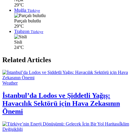
29°C
Muğla
Türkiye
Parçalı bulutlu
29°C
Trabzon
Türkiye
Sisli
24°C
Related Articles
Weather
İstanbul’da Lodos ve Şiddetli Yağış:
Havacılık Sektörü için Hava Zekasının
Önemi
İklim
Değişikliği