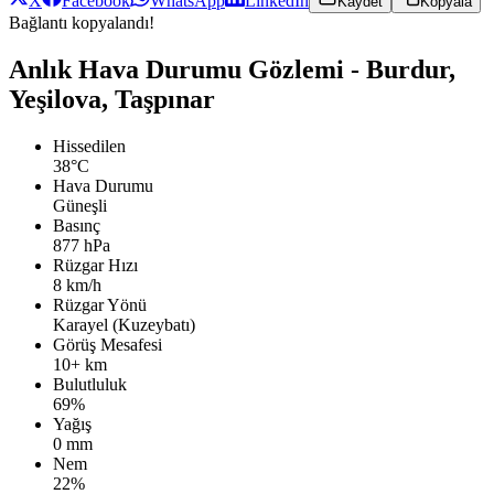
X
Facebook
WhatsApp
LinkedIn
Kaydet
Kopyala
Bağlantı kopyalandı!
Anlık Hava Durumu Gözlemi - Burdur,
Yeşilova, Taşpınar
Hissedilen
38°C
Hava Durumu
Güneşli
Basınç
877 hPa
Rüzgar Hızı
8 km/h
Rüzgar Yönü
Karayel (Kuzeybatı)
Görüş Mesafesi
10+ km
Bulutluluk
69%
Yağış
0 mm
Nem
22%