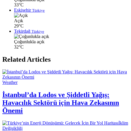
33°C
Eskişehir
Türkiye
Açık
29°C
Tekirdağ
Türkiye
Çoğunlukla açık
32°C
Related Articles
Weather
İstanbul’da Lodos ve Şiddetli Yağış:
Havacılık Sektörü için Hava Zekasının
Önemi
İklim
Değişikliği