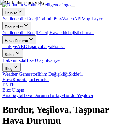
Ürünler
Yenilenebilir Enerji Tahmini
SkyWatch
API
Map Layer
Endüstriler
Yenilenebilir Enerji
Enerji
Havacılık
Lojistik
Liman
Hava Durumu
Türkiye
ABD
İspanya
İtalya
Fransa
Şirket
Hakkımızda
Bize Ulaşın
Kariyer
Blog
Weather Generator
İklim Değişikliği
Şiddetli
Hava
Röportajlar
Terimler
EN
TR
Bize Ulaşın
Ana Sayfa
Hava Durumu
Türkiye
Burdur
Yeşilova
Burdur, Yeşilova, Taşpınar
Hava Durumu