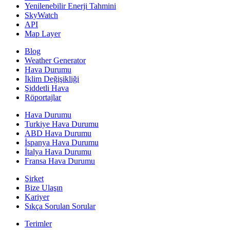
Yenilenebilir Enerji Tahmini
SkyWatch
API
Map Layer
Blog
Weather Generator
Hava Durumu
İklim Değişikliği
Şiddetli Hava
Röportajlar
Hava Durumu
Turkiye Hava Durumu
ABD Hava Durumu
İspanya Hava Durumu
İtalya Hava Durumu
Fransa Hava Durumu
Şirket
Bize Ulaşın
Kariyer
Sıkça Sorulan Sorular
Terimler