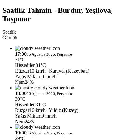
Saatlik Tahmin - Burdur, Yeşilova,
Taşpınar
Saatlik
Günlük
17:00
06 Ağustos 2026, Perşembe
31°C
Hissedilen
31°C
Rüzgar
10 km/h
| Karayel (Kuzeybatı)
Yağış Miktarı
0 mm/h
Nem
24%
18:00
06 Ağustos 2026, Perşembe
30°C
Hissedilen
31°C
Rüzgar
16 km/h
| Yıldız (Kuzey)
Yağış Miktarı
0 mm/h
Nem
24%
19:00
06 Ağustos 2026, Perşembe
29°C