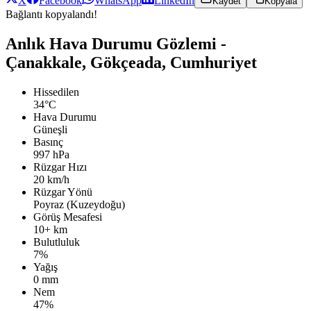
X
Facebook
WhatsApp
LinkedIn
Kaydet
Kopyala
Bağlantı kopyalandı!
Anlık Hava Durumu Gözlemi -
Çanakkale, Gökçeada, Cumhuriyet
Hissedilen
34°C
Hava Durumu
Güneşli
Basınç
997 hPa
Rüzgar Hızı
20 km/h
Rüzgar Yönü
Poyraz (Kuzeydoğu)
Görüş Mesafesi
10+ km
Bulutluluk
7%
Yağış
0 mm
Nem
47%