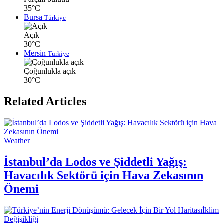
35°C
Bursa
Türkiye
Açık
30°C
Mersin
Türkiye
Çoğunlukla açık
30°C
Related Articles
Weather
İstanbul’da Lodos ve Şiddetli Yağış:
Havacılık Sektörü için Hava Zekasının
Önemi
İklim
Değişikliği