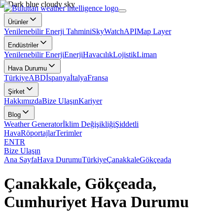
Ürünler
Yenilenebilir Enerji Tahmini
SkyWatch
API
Map Layer
Endüstriler
Yenilenebilir Enerji
Enerji
Havacılık
Lojistik
Liman
Hava Durumu
Türkiye
ABD
İspanya
İtalya
Fransa
Şirket
Hakkımızda
Bize Ulaşın
Kariyer
Blog
Weather Generator
İklim Değişikliği
Şiddetli
Hava
Röportajlar
Terimler
EN
TR
Bize Ulaşın
Ana Sayfa
Hava Durumu
Türkiye
Çanakkale
Gökçeada
Çanakkale, Gökçeada,
Cumhuriyet Hava Durumu