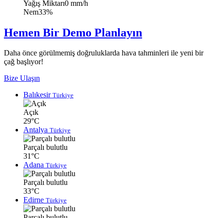
Yağış Miktarı
0 mm/h
Nem
33%
Hemen Bir Demo Planlayın
Daha önce görülmemiş doğruluklarda hava tahminleri ile yeni bir
çağ başlıyor!
Bize Ulaşın
Balıkesir
Türkiye
Açık
29°C
Antalya
Türkiye
Parçalı bulutlu
31°C
Adana
Türkiye
Parçalı bulutlu
33°C
Edirne
Türkiye
Parçalı bulutlu