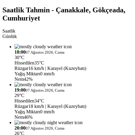
Saatlik Tahmin - Çanakkale, Gökçeada,
Cumhuriyet
Saatlik
Günlük
18:00
07 Ağustos 2026, Cuma
30°C
Hissedilen
35°C
Rüzgar
16 km/h
| Karayel (Kuzeybatı)
Yağış Miktarı
0 mm/h
Nem
42%
19:00
07 Ağustos 2026, Cuma
29°C
Hissedilen
34°C
Rüzgar
18 km/h
| Karayel (Kuzeybatı)
Yağış Miktarı
0 mm/h
Nem
46%
20:00
07 Ağustos 2026, Cuma
26°C