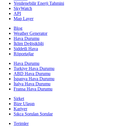
Yenilenebilir Enerji Tahmini
SkyWatch
API
Map Layer
Blog
Weather Generator
Hava Durumu
İklim Değişikliği
Şiddetli Hava
Röportajlar
Hava Durumu
Turkiye Hava Durumu
ABD Hava Durumu
İspanya Hava Durumu
İtalya Hava Durumu
Fransa Hava Durumu
Şirket
Bize Ulaşın
Kariyer
Sıkça Sorulan Sorular
Terimler