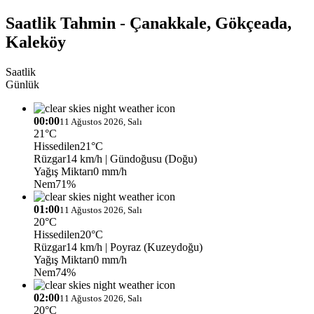
Saatlik Tahmin - Çanakkale, Gökçeada,
Kaleköy
Saatlik
Günlük
00:00
11 Ağustos 2026, Salı
21°C
Hissedilen
21°C
Rüzgar
14 km/h
| Gündoğusu (Doğu)
Yağış Miktarı
0 mm/h
Nem
71%
01:00
11 Ağustos 2026, Salı
20°C
Hissedilen
20°C
Rüzgar
14 km/h
| Poyraz (Kuzeydoğu)
Yağış Miktarı
0 mm/h
Nem
74%
02:00
11 Ağustos 2026, Salı
20°C