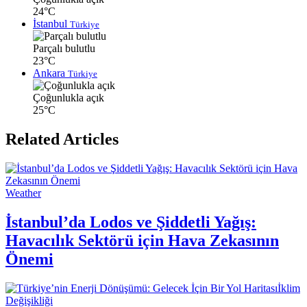
24°C
İstanbul
Türkiye
Parçalı bulutlu
23°C
Ankara
Türkiye
Çoğunlukla açık
25°C
Related Articles
Weather
İstanbul’da Lodos ve Şiddetli Yağış:
Havacılık Sektörü için Hava Zekasının
Önemi
İklim
Değişikliği