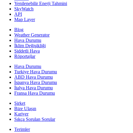
Yenilenebilir Enerji Tahmini
SkyWatch
API
Map Layer
Blog
Weather Generator
Hava Durumu
İklim Değişikliği
Şiddetli Hava
Röportajlar
Hava Durumu
Turkiye Hava Durumu
ABD Hava Durumu
İspanya Hava Durumu
İtalya Hava Durumu
Fransa Hava Durumu
Şirket
Bize Ulaşın
Kariyer
Sıkça Sorulan Sorular
Terimler