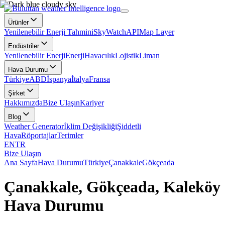
Ürünler
Yenilenebilir Enerji Tahmini
SkyWatch
API
Map Layer
Endüstriler
Yenilenebilir Enerji
Enerji
Havacılık
Lojistik
Liman
Hava Durumu
Türkiye
ABD
İspanya
İtalya
Fransa
Şirket
Hakkımızda
Bize Ulaşın
Kariyer
Blog
Weather Generator
İklim Değişikliği
Şiddetli
Hava
Röportajlar
Terimler
EN
TR
Bize Ulaşın
Ana Sayfa
Hava Durumu
Türkiye
Çanakkale
Gökçeada
Çanakkale, Gökçeada, Kaleköy
Hava Durumu