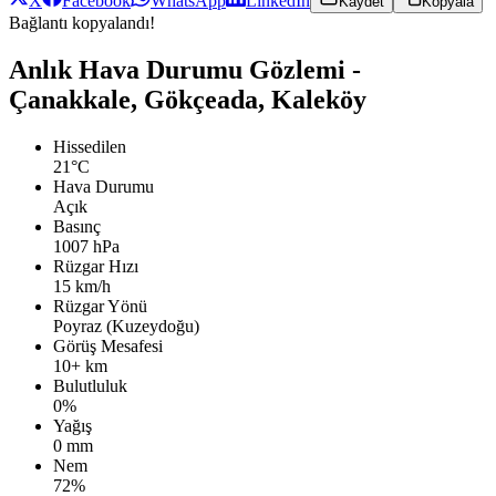
X
Facebook
WhatsApp
LinkedIn
Kaydet
Kopyala
Bağlantı kopyalandı!
Anlık Hava Durumu Gözlemi -
Çanakkale, Gökçeada, Kaleköy
Hissedilen
21°C
Hava Durumu
Açık
Basınç
1007 hPa
Rüzgar Hızı
15 km/h
Rüzgar Yönü
Poyraz (Kuzeydoğu)
Görüş Mesafesi
10+ km
Bulutluluk
0%
Yağış
0 mm
Nem
72%