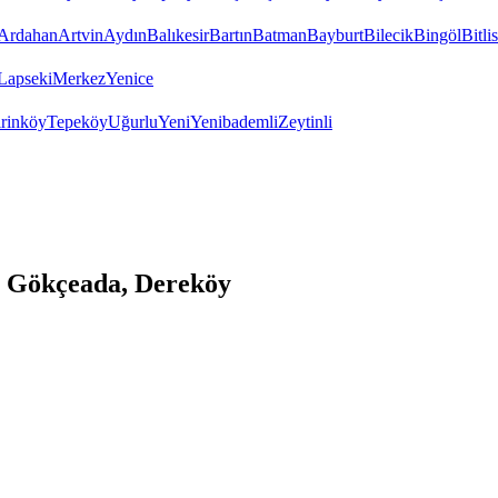
Ardahan
Artvin
Aydın
Balıkesir
Bartın
Batman
Bayburt
Bilecik
Bingöl
Bitlis
Lapseki
Merkez
Yenice
irinköy
Tepeköy
Uğurlu
Yeni
Yenibademli
Zeytinli
 Gökçeada, Dereköy