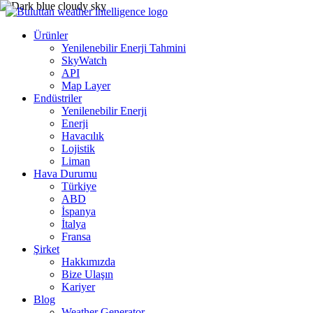
Ürünler
Yenilenebilir Enerji Tahmini
SkyWatch
API
Map Layer
Endüstriler
Yenilenebilir Enerji
Enerji
Havacılık
Lojistik
Liman
Hava Durumu
Türkiye
ABD
İspanya
İtalya
Fransa
Şirket
Hakkımızda
Bize Ulaşın
Kariyer
Blog
Weather Generator