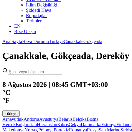
İklim Değişikliği
Şiddetli Hava
Röportajlar
Terimler
EN
Bize Ulaşın
Ana Sayfa
Hava Durumu
Türkiye
Çanakkale
Gökçeada
Çanakkale, Gökçeada, Derekö
8 Ağustos 2026 | 08:45 GMT+03:00
°C
°F
Türkiye
Arnavutluk
Andorra
Avusturya
Belarus
Belçika
Bosna
Hersek
Bulgaristan
Hırvatistan
Kıbrıs
Çekya
Danimarka
Estonya
Finland
Makedonya
Norveç
Polonya
Portekiz
Romanya
Rusya
San Marino
Sırbis