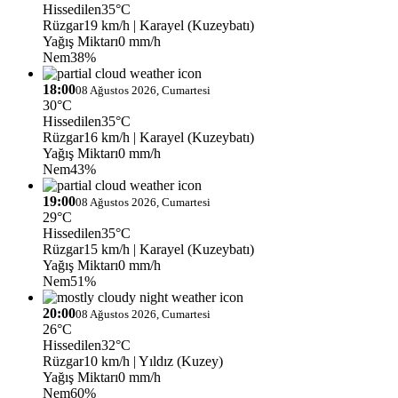
Hissedilen
35°C
Rüzgar
19 km/h
| Karayel (Kuzeybatı)
Yağış Miktarı
0 mm/h
Nem
38%
18:00
08 Ağustos 2026, Cumartesi
30°C
Hissedilen
35°C
Rüzgar
16 km/h
| Karayel (Kuzeybatı)
Yağış Miktarı
0 mm/h
Nem
43%
19:00
08 Ağustos 2026, Cumartesi
29°C
Hissedilen
35°C
Rüzgar
15 km/h
| Karayel (Kuzeybatı)
Yağış Miktarı
0 mm/h
Nem
51%
20:00
08 Ağustos 2026, Cumartesi
26°C
Hissedilen
32°C
Rüzgar
10 km/h
| Yıldız (Kuzey)
Yağış Miktarı
0 mm/h
Nem
60%