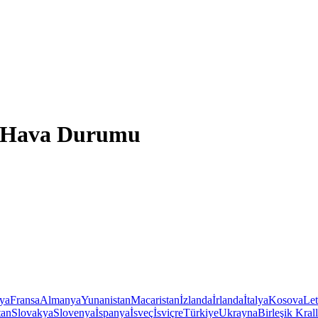
y Hava Durumu
iya
Fransa
Almanya
Yunanistan
Macaristan
İzlanda
İrlanda
İtalya
Kosova
Le
tan
Slovakya
Slovenya
İspanya
İsveç
İsviçre
Türkiye
Ukrayna
Birleşik Krall