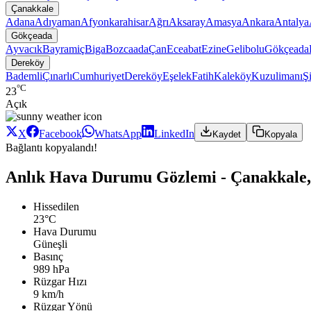
Çanakkale
Adana
Adıyaman
Afyonkarahisar
Ağrı
Aksaray
Amasya
Ankara
Antalya
Gökçeada
Ayvacık
Bayramiç
Biga
Bozcaada
Çan
Eceabat
Ezine
Gelibolu
Gökçeada
Dereköy
Bademli
Çınarlı
Cumhuriyet
Dereköy
Eşelek
Fatih
Kaleköy
Kuzulimanı
Ş
°C
23
Açık
X
Facebook
WhatsApp
LinkedIn
Kaydet
Kopyala
Bağlantı kopyalandı!
Anlık Hava Durumu Gözlemi - Çanakkale,
Hissedilen
23°C
Hava Durumu
Güneşli
Basınç
989 hPa
Rüzgar Hızı
9 km/h
Rüzgar Yönü