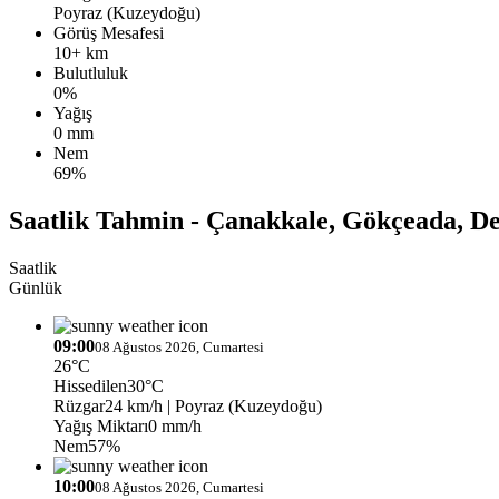
Poyraz (Kuzeydoğu)
Görüş Mesafesi
10+ km
Bulutluluk
0%
Yağış
0 mm
Nem
69%
Saatlik Tahmin - Çanakkale, Gökçeada, D
Saatlik
Günlük
09:00
08 Ağustos 2026, Cumartesi
26°C
Hissedilen
30°C
Rüzgar
24 km/h
| Poyraz (Kuzeydoğu)
Yağış Miktarı
0 mm/h
Nem
57%
10:00
08 Ağustos 2026, Cumartesi