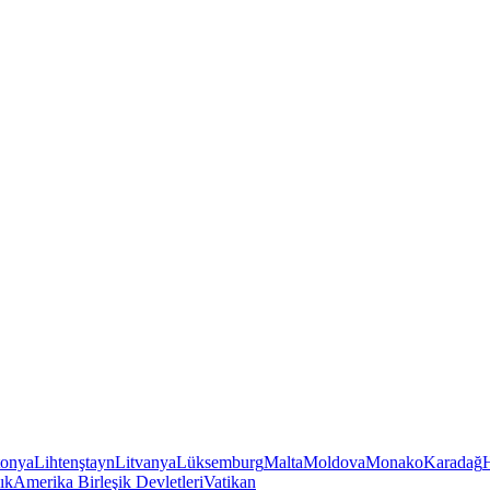
tonya
Lihtenştayn
Litvanya
Lüksemburg
Malta
Moldova
Monako
Karadağ
ık
Amerika Birleşik Devletleri
Vatikan