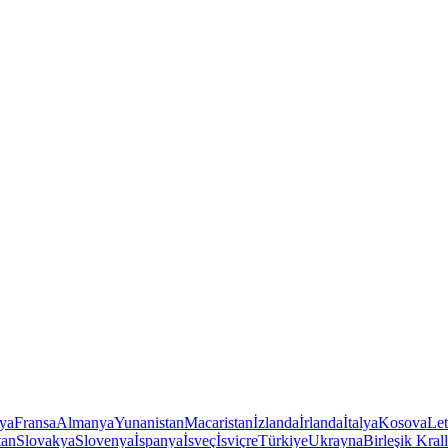
iya
Fransa
Almanya
Yunanistan
Macaristan
İzlanda
İrlanda
İtalya
Kosova
Le
tan
Slovakya
Slovenya
İspanya
İsveç
İsviçre
Türkiye
Ukrayna
Birleşik Krall