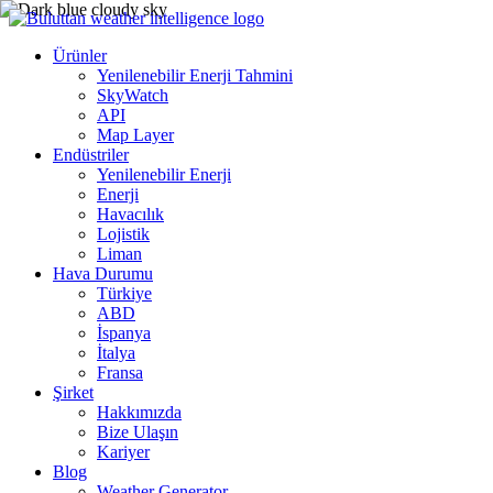
Ürünler
Yenilenebilir Enerji Tahmini
SkyWatch
API
Map Layer
Endüstriler
Yenilenebilir Enerji
Enerji
Havacılık
Lojistik
Liman
Hava Durumu
Türkiye
ABD
İspanya
İtalya
Fransa
Şirket
Hakkımızda
Bize Ulaşın
Kariyer
Blog
Weather Generator