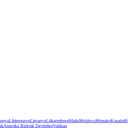
tonya
Lihtenştayn
Litvanya
Lüksemburg
Malta
Moldova
Monako
Karadağ
ık
Amerika Birleşik Devletleri
Vatikan