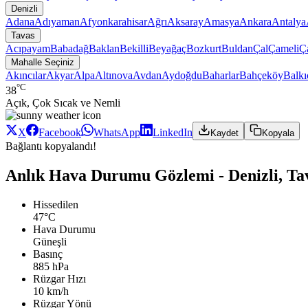
Denizli
Adana
Adıyaman
Afyonkarahisar
Ağrı
Aksaray
Amasya
Ankara
Antalya
Tavas
Acıpayam
Babadağ
Baklan
Bekilli
Beyağaç
Bozkurt
Buldan
Çal
Çameli
Ç
Mahalle Seçiniz
Akıncılar
Akyar
Alpa
Altınova
Avdan
Aydoğdu
Baharlar
Bahçeköy
Balkı
°C
38
Açık, Çok Sıcak ve Nemli
X
Facebook
WhatsApp
LinkedIn
Kaydet
Kopyala
Bağlantı kopyalandı!
Anlık Hava Durumu Gözlemi - Denizli, Ta
Hissedilen
47°C
Hava Durumu
Güneşli
Basınç
885 hPa
Rüzgar Hızı
10 km/h
Rüzgar Yönü