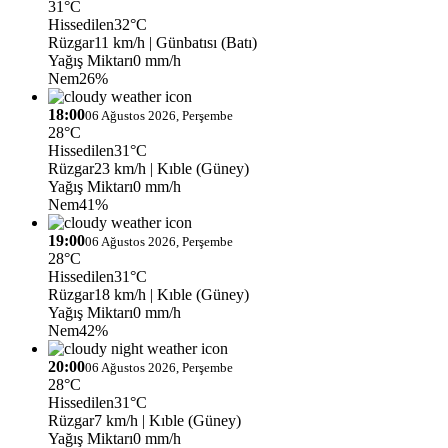
31°C
Hissedilen
32°C
Rüzgar
11 km/h
| Günbatısı (Batı)
Yağış Miktarı
0 mm/h
Nem
26%
18:00
06 Ağustos 2026, Perşembe
28°C
Hissedilen
31°C
Rüzgar
23 km/h
| Kıble (Güney)
Yağış Miktarı
0 mm/h
Nem
41%
19:00
06 Ağustos 2026, Perşembe
28°C
Hissedilen
31°C
Rüzgar
18 km/h
| Kıble (Güney)
Yağış Miktarı
0 mm/h
Nem
42%
20:00
06 Ağustos 2026, Perşembe
28°C
Hissedilen
31°C
Rüzgar
7 km/h
| Kıble (Güney)
Yağış Miktarı
0 mm/h