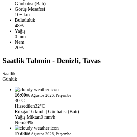
Günbatısı (Batı)
Görüş Mesafesi
10+ km
Bulutluluk
48%
Yağış
0 mm
Nem
20%
Saatlik Tahmin - Denizli, Tavas
Saatlik
Günlük
16:00
06 Ağustos 2026, Perşembe
30°C
Hissedilen
32°C
Rüzgar
16 km/h
| Günbatısı (Batı)
Yağış Miktarı
0 mm/h
Nem
29%
17:00
06 Ağustos 2026, Perşembe