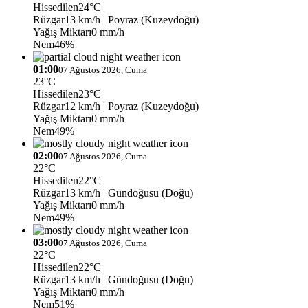
Hissedilen
24°C
Rüzgar
13 km/h
| Poyraz (Kuzeydoğu)
Yağış Miktarı
0 mm/h
Nem
46%
01:00
07 Ağustos 2026, Cuma
23°C
Hissedilen
23°C
Rüzgar
12 km/h
| Poyraz (Kuzeydoğu)
Yağış Miktarı
0 mm/h
Nem
49%
02:00
07 Ağustos 2026, Cuma
22°C
Hissedilen
22°C
Rüzgar
13 km/h
| Gündoğusu (Doğu)
Yağış Miktarı
0 mm/h
Nem
49%
03:00
07 Ağustos 2026, Cuma
22°C
Hissedilen
22°C
Rüzgar
13 km/h
| Gündoğusu (Doğu)
Yağış Miktarı
0 mm/h
Nem
51%