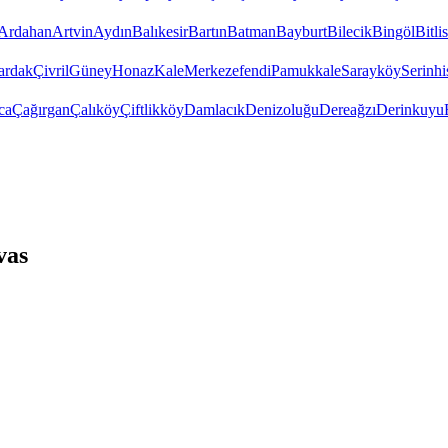
Ardahan
Artvin
Aydın
Balıkesir
Bartın
Batman
Bayburt
Bilecik
Bingöl
Bitlis
ardak
Çivril
Güney
Honaz
Kale
Merkezefendi
Pamukkale
Sarayköy
Serinhi
ca
Çağırgan
Çalıköy
Çiftlikköy
Damlacık
Denizoluğu
Dereağzı
Derinkuyu
vas