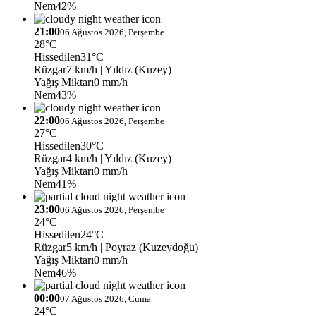
Nem
42%
21:00
06 Ağustos 2026, Perşembe
28°C
Hissedilen
31°C
Rüzgar
7 km/h
| Yıldız (Kuzey)
Yağış Miktarı
0 mm/h
Nem
43%
22:00
06 Ağustos 2026, Perşembe
27°C
Hissedilen
30°C
Rüzgar
4 km/h
| Yıldız (Kuzey)
Yağış Miktarı
0 mm/h
Nem
41%
23:00
06 Ağustos 2026, Perşembe
24°C
Hissedilen
24°C
Rüzgar
5 km/h
| Poyraz (Kuzeydoğu)
Yağış Miktarı
0 mm/h
Nem
46%
00:00
07 Ağustos 2026, Cuma
24°C