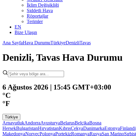
İklim Değişikliği
Şiddetli Hava
Röportajlar
Terimler
EN
Bize Ulaşın
Ana Sayfa
Hava Durumu
Türkiye
Denizli
Tavas
Denizli, Tavas Hava Durumu
6 Ağustos 2026 | 15:45 GMT+03:00
°C
°F
Türkiye
Arnavutluk
Andorra
Avusturya
Belarus
Belçika
Bosna
Hersek
Bulgaristan
Hırvatistan
Kıbrıs
Çekya
Danimarka
Estonya
Finland
Makedonya
Norveç
Polonya
Portekiz
Romanya
Rusya
San Marino
Sırbis