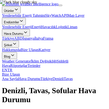
Ürünler
Yenilenebilir Enerji Tahmini
SkyWatch
API
Map Layer
Endüstriler
Yenilenebilir Enerji
Enerji
Havacılık
Lojistik
Liman
Hava Durumu
Türkiye
ABD
İspanya
İtalya
Fransa
Şirket
Hakkımızda
Bize Ulaşın
Kariyer
Blog
Weather Generator
İklim Değişikliği
Şiddetli
Hava
Röportajlar
Terimler
EN
TR
Bize Ulaşın
Ana Sayfa
Hava Durumu
Türkiye
Denizli
Tavas
Denizli, Tavas, Sofular Hava
Durumu