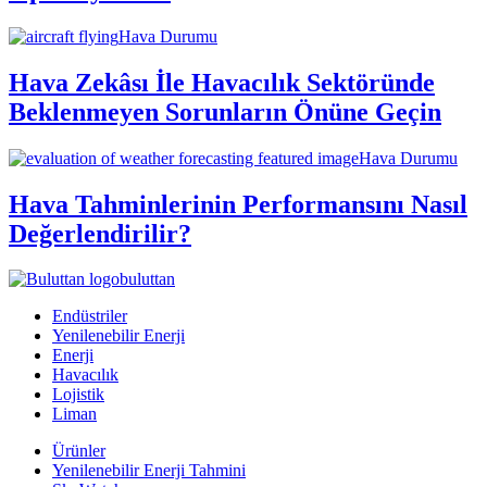
Hava Durumu
Hava Zekâsı İle Havacılık Sektöründe
Beklenmeyen Sorunların Önüne Geçin
Hava Durumu
Hava Tahminlerinin Performansını Nasıl
Değerlendirilir?
buluttan
Endüstriler
Yenilenebilir Enerji
Enerji
Havacılık
Lojistik
Liman
Ürünler
Yenilenebilir Enerji Tahmini