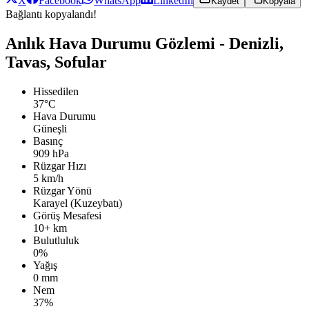
X
Facebook
WhatsApp
LinkedIn
Kaydet
Kopyala
Bağlantı kopyalandı!
Anlık Hava Durumu Gözlemi - Denizli,
Tavas, Sofular
Hissedilen
37°C
Hava Durumu
Güneşli
Basınç
909 hPa
Rüzgar Hızı
5 km/h
Rüzgar Yönü
Karayel (Kuzeybatı)
Görüş Mesafesi
10+ km
Bulutluluk
0%
Yağış
0 mm
Nem
37%