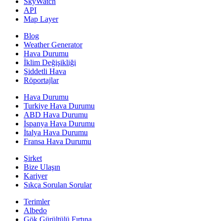
SkyWatch
API
Map Layer
Blog
Weather Generator
Hava Durumu
İklim Değişikliği
Şiddetli Hava
Röportajlar
Hava Durumu
Turkiye Hava Durumu
ABD Hava Durumu
İspanya Hava Durumu
İtalya Hava Durumu
Fransa Hava Durumu
Şirket
Bize Ulaşın
Kariyer
Sıkça Sorulan Sorular
Terimler
Albedo
Gök Gürültülü Fırtına