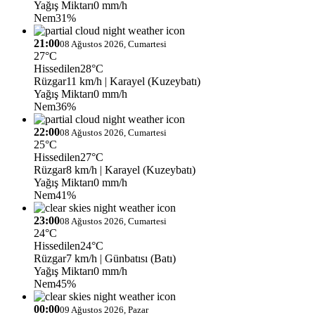
Yağış Miktarı
0 mm/h
Nem
31%
21:00
08 Ağustos 2026, Cumartesi
27°C
Hissedilen
28°C
Rüzgar
11 km/h
| Karayel (Kuzeybatı)
Yağış Miktarı
0 mm/h
Nem
36%
22:00
08 Ağustos 2026, Cumartesi
25°C
Hissedilen
27°C
Rüzgar
8 km/h
| Karayel (Kuzeybatı)
Yağış Miktarı
0 mm/h
Nem
41%
23:00
08 Ağustos 2026, Cumartesi
24°C
Hissedilen
24°C
Rüzgar
7 km/h
| Günbatısı (Batı)
Yağış Miktarı
0 mm/h
Nem
45%
00:00
09 Ağustos 2026, Pazar