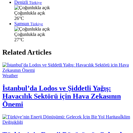
Denizli
Türkiye
Çoğunlukla açık
26°C
Samsun
Türkiye
Çoğunlukla açık
27°C
Related Articles
Weather
İstanbul’da Lodos ve Şiddetli Yağış:
Havacılık Sektörü için Hava Zekasının
Önemi
İklim
Değişikliği