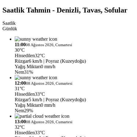
Saatlik Tahmin - Denizli, Tavas, Sofular
Saatlik
Günlük
11:00
08 Ağustos 2026, Cumartesi
30°C
Hissedilen
32°C
Rüzgar
6 km/h
| Poyraz (Kuzeydoğu)
Yağış Miktarı
0 mm/h
Nem
31%
12:00
08 Ağustos 2026, Cumartesi
31°C
Hissedilen
33°C
Rüzgar
5 km/h
| Poyraz (Kuzeydoğu)
Yağış Miktarı
0 mm/h
Nem
29%
13:00
08 Ağustos 2026, Cumartesi
32°C
Hissedilen
33°C