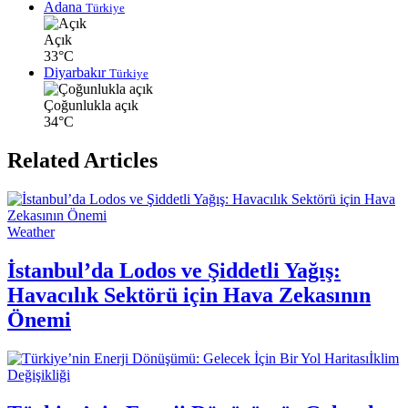
Adana
Türkiye
Açık
33°C
Diyarbakır
Türkiye
Çoğunlukla açık
34°C
Related Articles
Weather
İstanbul’da Lodos ve Şiddetli Yağış:
Havacılık Sektörü için Hava Zekasının
Önemi
İklim
Değişikliği