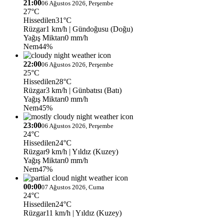
21:00
06 Ağustos 2026, Perşembe
27°C
Hissedilen
31°C
Rüzgar
1 km/h
| Gündoğusu (Doğu)
Yağış Miktarı
0 mm/h
Nem
44%
22:00
06 Ağustos 2026, Perşembe
25°C
Hissedilen
28°C
Rüzgar
3 km/h
| Günbatısı (Batı)
Yağış Miktarı
0 mm/h
Nem
45%
23:00
06 Ağustos 2026, Perşembe
24°C
Hissedilen
24°C
Rüzgar
9 km/h
| Yıldız (Kuzey)
Yağış Miktarı
0 mm/h
Nem
47%
00:00
07 Ağustos 2026, Cuma
24°C
Hissedilen
24°C
Rüzgar
11 km/h
| Yıldız (Kuzey)