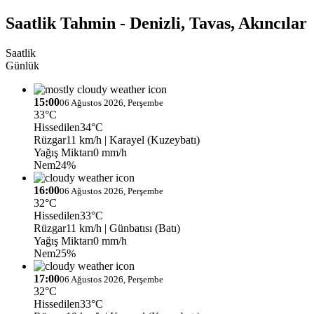
Saatlik Tahmin - Denizli, Tavas, Akıncılar
Saatlik
Günlük
15:00
06 Ağustos 2026, Perşembe
33°C
Hissedilen
34°C
Rüzgar
11 km/h
| Karayel (Kuzeybatı)
Yağış Miktarı
0 mm/h
Nem
24%
16:00
06 Ağustos 2026, Perşembe
32°C
Hissedilen
33°C
Rüzgar
11 km/h
| Günbatısı (Batı)
Yağış Miktarı
0 mm/h
Nem
25%
17:00
06 Ağustos 2026, Perşembe
32°C
Hissedilen
33°C