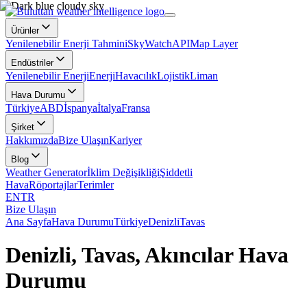
Ürünler
Yenilenebilir Enerji Tahmini
SkyWatch
API
Map Layer
Endüstriler
Yenilenebilir Enerji
Enerji
Havacılık
Lojistik
Liman
Hava Durumu
Türkiye
ABD
İspanya
İtalya
Fransa
Şirket
Hakkımızda
Bize Ulaşın
Kariyer
Blog
Weather Generator
İklim Değişikliği
Şiddetli
Hava
Röportajlar
Terimler
EN
TR
Bize Ulaşın
Ana Sayfa
Hava Durumu
Türkiye
Denizli
Tavas
Denizli, Tavas, Akıncılar Hava
Durumu