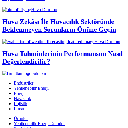
Hava Durumu
Hava Zekâsı İle Havacılık Sektöründe
Beklenmeyen Sorunların Önüne Geçin
Hava Durumu
Hava Tahminlerinin Performansını Nasıl
Değerlendirilir?
buluttan
Endüstriler
Yenilenebilir Enerji
Enerji
Havacılık
Lojistik
Liman
Ürünler
Yenilenebilir Enerji Tahmini