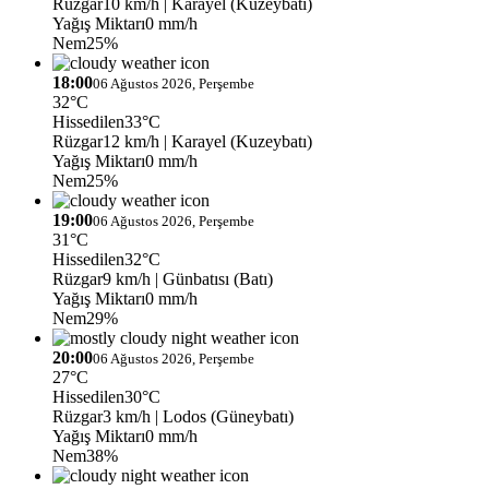
Rüzgar
10 km/h
| Karayel (Kuzeybatı)
Yağış Miktarı
0 mm/h
Nem
25%
18:00
06 Ağustos 2026, Perşembe
32°C
Hissedilen
33°C
Rüzgar
12 km/h
| Karayel (Kuzeybatı)
Yağış Miktarı
0 mm/h
Nem
25%
19:00
06 Ağustos 2026, Perşembe
31°C
Hissedilen
32°C
Rüzgar
9 km/h
| Günbatısı (Batı)
Yağış Miktarı
0 mm/h
Nem
29%
20:00
06 Ağustos 2026, Perşembe
27°C
Hissedilen
30°C
Rüzgar
3 km/h
| Lodos (Güneybatı)
Yağış Miktarı
0 mm/h
Nem
38%