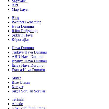
SkyWatch
API
Map Layer
Blog
Weather Generator
Hava Durumu
İklim Değişikliği
Şiddetli Hava
Röportajlar
Hava Durumu
Turkiye Hava Durumu
ABD Hava Durumu
İspanya Hava Durumu
İtalya Hava Durumu
Fransa Hava Durumu
Şirket
Bize Ulaşın
Kariyer
Sıkça Sorulan Sorular
Terimler
Albedo
Gök Gürültülü Fırtına