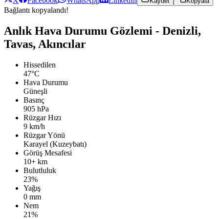
X
Facebook
WhatsApp
LinkedIn
Kaydet
Kopyala
Bağlantı kopyalandı!
Anlık Hava Durumu Gözlemi - Denizli,
Tavas, Akıncılar
Hissedilen
47°C
Hava Durumu
Güneşli
Basınç
905 hPa
Rüzgar Hızı
9 km/h
Rüzgar Yönü
Karayel (Kuzeybatı)
Görüş Mesafesi
10+ km
Bulutluluk
23%
Yağış
0 mm
Nem
21%