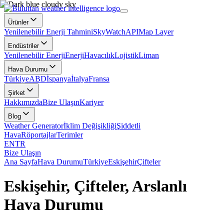
Ürünler
Yenilenebilir Enerji Tahmini
SkyWatch
API
Map Layer
Endüstriler
Yenilenebilir Enerji
Enerji
Havacılık
Lojistik
Liman
Hava Durumu
Türkiye
ABD
İspanya
İtalya
Fransa
Şirket
Hakkımızda
Bize Ulaşın
Kariyer
Blog
Weather Generator
İklim Değişikliği
Şiddetli
Hava
Röportajlar
Terimler
EN
TR
Bize Ulaşın
Ana Sayfa
Hava Durumu
Türkiye
Eskişehir
Çifteler
Eskişehir, Çifteler, Arslanlı
Hava Durumu