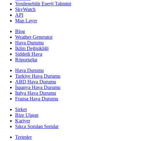
Yenilenebilir Enerji Tahmini
SkyWatch
API
Map Layer
Blog
Weather Generator
Hava Durumu
İklim Değişikliği
Şiddetli Hava
Röportajlar
Hava Durumu
Turkiye Hava Durumu
ABD Hava Durumu
İspanya Hava Durumu
İtalya Hava Durumu
Fransa Hava Durumu
Şirket
Bize Ulaşın
Kariyer
Sıkça Sorulan Sorular
Terimler