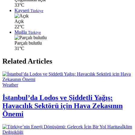
33°C
Kayseri
Türkiye
Açık
22°C
Muğla
Türkiye
Parçalı bulutlu
31°C
Related Articles
Weather
İstanbul’da Lodos ve Şiddetli Yağış:
Havacılık Sektörü için Hava Zekasının
Önemi
İklim
Değişikliği