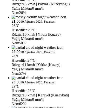
Rüzgar
16 km/h
| Poyraz (Kuzeydoğu)
Yağış Miktarı
0 mm/h
Nem
26%
21:00
10 Ağustos 2026, Pazartesi
26°C
Hissedilen
29°C
Rüzgar
16 km/h
| Yıldız (Kuzey)
Yağış Miktarı
0 mm/h
Nem
50%
22:00
10 Ağustos 2026, Pazartesi
24°C
Hissedilen
24°C
Rüzgar
11 km/h
| Yıldız (Kuzey)
Yağış Miktarı
0 mm/h
Nem
57%
23:00
10 Ağustos 2026, Pazartesi
23°C
Hissedilen
23°C
Rüzgar
10 km/h
| Karayel (Kuzeybatı)
Yağış Miktarı
0 mm/h
Nem
62%