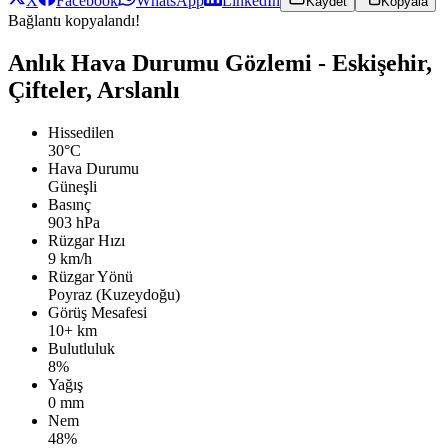
X
Facebook
WhatsApp
LinkedIn
Kaydet
Kopyala
Bağlantı kopyalandı!
Anlık Hava Durumu Gözlemi - Eskişehir,
Çifteler, Arslanlı
Hissedilen
30°C
Hava Durumu
Güneşli
Basınç
903 hPa
Rüzgar Hızı
9 km/h
Rüzgar Yönü
Poyraz (Kuzeydoğu)
Görüş Mesafesi
10+ km
Bulutluluk
8%
Yağış
0 mm
Nem
48%