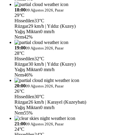
18:00
09 Ağustos 2026, Pazar
29°C
Hissedilen
33°C
Rüzgar
29 km/h
| Yıldız (Kuzey)
Yağış Miktarı
0 mm/h
Nem
42%
19:00
09 Ağustos 2026, Pazar
28°C
Hissedilen
32°C
Rüzgar
30 km/h
| Yıldız (Kuzey)
Yağış Miktarı
0 mm/h
Nem
46%
20:00
09 Ağustos 2026, Pazar
26°C
Hissedilen
30°C
Rüzgar
26 km/h
| Karayel (Kuzeybatı)
Yağış Miktarı
0 mm/h
Nem
55%
21:00
09 Ağustos 2026, Pazar
24°C
Hissedilen
24°C