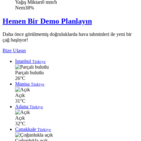
Yağış Miktarı
0 mm/h
Nem
38%
Hemen Bir Demo Planlayın
Daha önce görülmemiş doğruluklarda hava tahminleri ile yeni bir
çağ başlıyor!
Bize Ulaşın
İstanbul
Türkiye
Parçalı bulutlu
26°C
Manisa
Türkiye
Açık
31°C
Adana
Türkiye
Açık
32°C
Çanakkale
Türkiye
Çoğunlukla açık