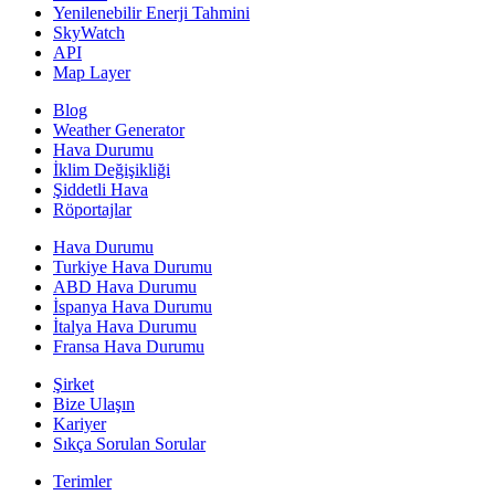
Yenilenebilir Enerji Tahmini
SkyWatch
API
Map Layer
Blog
Weather Generator
Hava Durumu
İklim Değişikliği
Şiddetli Hava
Röportajlar
Hava Durumu
Turkiye Hava Durumu
ABD Hava Durumu
İspanya Hava Durumu
İtalya Hava Durumu
Fransa Hava Durumu
Şirket
Bize Ulaşın
Kariyer
Sıkça Sorulan Sorular
Terimler