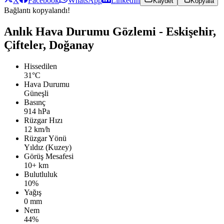
X
Facebook
WhatsApp
LinkedIn
Kaydet
Kopyala
Bağlantı kopyalandı!
Anlık Hava Durumu Gözlemi - Eskişehir,
Çifteler, Doğanay
Hissedilen
31°C
Hava Durumu
Güneşli
Basınç
914 hPa
Rüzgar Hızı
12 km/h
Rüzgar Yönü
Yıldız (Kuzey)
Görüş Mesafesi
10+ km
Bulutluluk
10%
Yağış
0 mm
Nem
44%