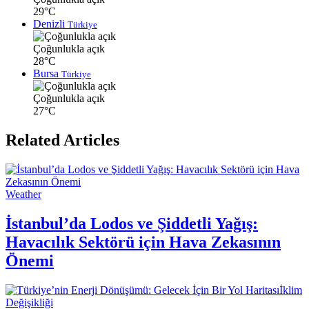
29°C
Denizli
Türkiye
Çoğunlukla açık
28°C
Bursa
Türkiye
Çoğunlukla açık
27°C
Related Articles
Weather
İstanbul’da Lodos ve Şiddetli Yağış:
Havacılık Sektörü için Hava Zekasının
Önemi
İklim
Değişikliği