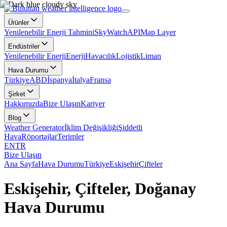
Ürünler
Yenilenebilir Enerji Tahmini
SkyWatch
API
Map Layer
Endüstriler
Yenilenebilir Enerji
Enerji
Havacılık
Lojistik
Liman
Hava Durumu
Türkiye
ABD
İspanya
İtalya
Fransa
Şirket
Hakkımızda
Bize Ulaşın
Kariyer
Blog
Weather Generator
İklim Değişikliği
Şiddetli
Hava
Röportajlar
Terimler
EN
TR
Bize Ulaşın
Ana Sayfa
Hava Durumu
Türkiye
Eskişehir
Çifteler
Eskişehir, Çifteler, Doğanay
Hava Durumu