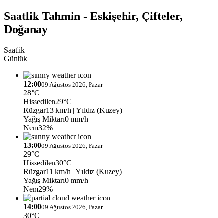
Saatlik Tahmin - Eskişehir, Çifteler,
Doğanay
Saatlik
Günlük
12:00
09 Ağustos 2026, Pazar
28°C
Hissedilen
29°C
Rüzgar
13 km/h
| Yıldız (Kuzey)
Yağış Miktarı
0 mm/h
Nem
32%
13:00
09 Ağustos 2026, Pazar
29°C
Hissedilen
30°C
Rüzgar
11 km/h
| Yıldız (Kuzey)
Yağış Miktarı
0 mm/h
Nem
29%
14:00
09 Ağustos 2026, Pazar
30°C