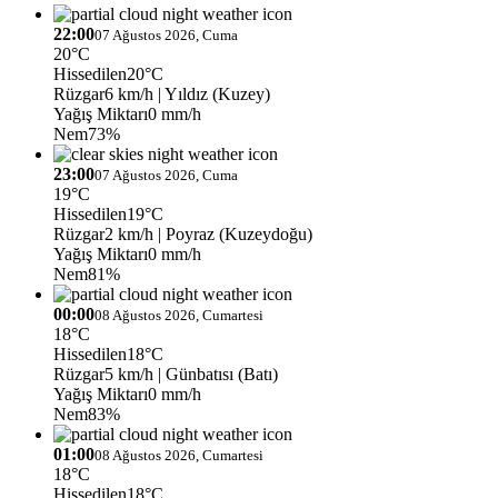
22:00
07 Ağustos 2026, Cuma
20°C
Hissedilen
20°C
Rüzgar
6 km/h
| Yıldız (Kuzey)
Yağış Miktarı
0 mm/h
Nem
73%
23:00
07 Ağustos 2026, Cuma
19°C
Hissedilen
19°C
Rüzgar
2 km/h
| Poyraz (Kuzeydoğu)
Yağış Miktarı
0 mm/h
Nem
81%
00:00
08 Ağustos 2026, Cumartesi
18°C
Hissedilen
18°C
Rüzgar
5 km/h
| Günbatısı (Batı)
Yağış Miktarı
0 mm/h
Nem
83%
01:00
08 Ağustos 2026, Cumartesi
18°C
Hissedilen
18°C