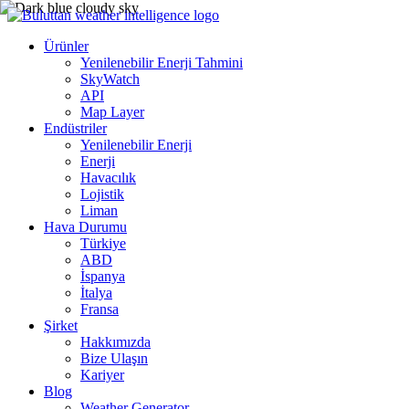
Ürünler
Yenilenebilir Enerji Tahmini
SkyWatch
API
Map Layer
Endüstriler
Yenilenebilir Enerji
Enerji
Havacılık
Lojistik
Liman
Hava Durumu
Türkiye
ABD
İspanya
İtalya
Fransa
Şirket
Hakkımızda
Bize Ulaşın
Kariyer
Blog
Weather Generator