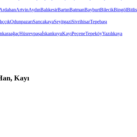
Ardahan
Artvin
Aydın
Balıkesir
Bartın
Batman
Bayburt
Bilecik
Bingöl
Bitlis
ıççık
Odunpazarı
Sarıcakaya
Seyitgazi
Sivrihisar
Tepebaşı
nkaraağaç
Hüsrevpaşa
İskankuyu
Kayı
Peçene
Tepeköy
Yazılıkaya
Han, Kayı