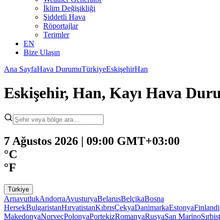
İklim Değişikliği
Şiddetli Hava
Röportajlar
Terimler
EN
Bize Ulaşın
Ana Sayfa
Hava Durumu
Türkiye
Eskişehir
Han
Eskişehir, Han, Kayı Hava Du
7 Ağustos 2026 | 09:00 GMT+03:00
°C
°F
Türkiye
Arnavutluk
Andorra
Avusturya
Belarus
Belçika
Bosna
Hersek
Bulgaristan
Hırvatistan
Kıbrıs
Çekya
Danimarka
Estonya
Finland
Makedonya
Norveç
Polonya
Portekiz
Romanya
Rusya
San Marino
Sırbis