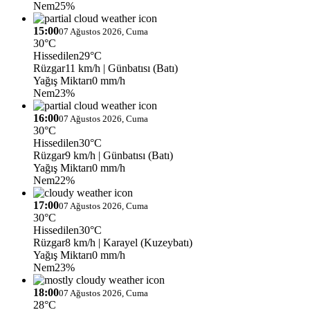
Nem
25%
15:00
07 Ağustos 2026, Cuma
30°C
Hissedilen
29°C
Rüzgar
11 km/h
| Günbatısı (Batı)
Yağış Miktarı
0 mm/h
Nem
23%
16:00
07 Ağustos 2026, Cuma
30°C
Hissedilen
30°C
Rüzgar
9 km/h
| Günbatısı (Batı)
Yağış Miktarı
0 mm/h
Nem
22%
17:00
07 Ağustos 2026, Cuma
30°C
Hissedilen
30°C
Rüzgar
8 km/h
| Karayel (Kuzeybatı)
Yağış Miktarı
0 mm/h
Nem
23%
18:00
07 Ağustos 2026, Cuma
28°C