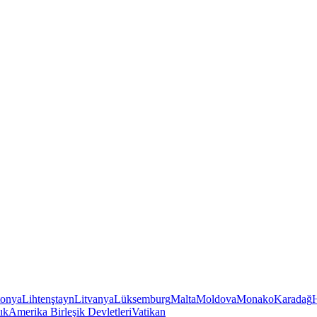
tonya
Lihtenştayn
Litvanya
Lüksemburg
Malta
Moldova
Monako
Karadağ
ık
Amerika Birleşik Devletleri
Vatikan