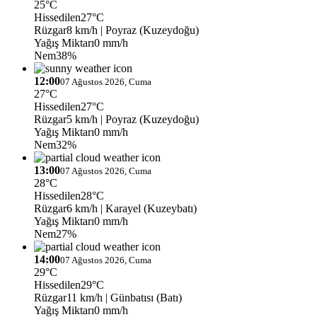
25°C
Hissedilen
27°C
Rüzgar
8 km/h
| Poyraz (Kuzeydoğu)
Yağış Miktarı
0 mm/h
Nem
38%
12:00
07 Ağustos 2026, Cuma
27°C
Hissedilen
27°C
Rüzgar
5 km/h
| Poyraz (Kuzeydoğu)
Yağış Miktarı
0 mm/h
Nem
32%
13:00
07 Ağustos 2026, Cuma
28°C
Hissedilen
28°C
Rüzgar
6 km/h
| Karayel (Kuzeybatı)
Yağış Miktarı
0 mm/h
Nem
27%
14:00
07 Ağustos 2026, Cuma
29°C
Hissedilen
29°C
Rüzgar
11 km/h
| Günbatısı (Batı)
Yağış Miktarı
0 mm/h