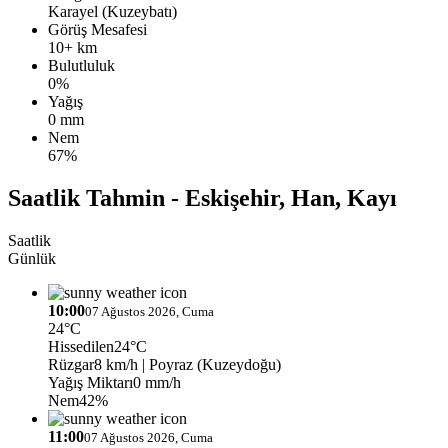
Karayel (Kuzeybatı)
Görüş Mesafesi
10+ km
Bulutluluk
0%
Yağış
0 mm
Nem
67%
Saatlik Tahmin - Eskişehir, Han, Kayı
Saatlik
Günlük
10:00
07 Ağustos 2026, Cuma
24°C
Hissedilen
24°C
Rüzgar
8 km/h
| Poyraz (Kuzeydoğu)
Yağış Miktarı
0 mm/h
Nem
42%
11:00
07 Ağustos 2026, Cuma