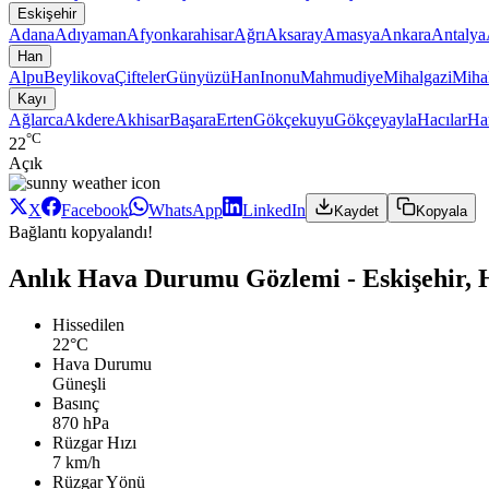
Eskişehir
Adana
Adıyaman
Afyonkarahisar
Ağrı
Aksaray
Amasya
Ankara
Antalya
Han
Alpu
Beylikova
Çifteler
Günyüzü
Han
Inonu
Mahmudiye
Mihalgazi
Mihal
Kayı
Ağlarca
Akdere
Akhisar
Başara
Erten
Gökçekuyu
Gökçeyayla
Hacılar
Ha
°C
22
Açık
X
Facebook
WhatsApp
LinkedIn
Kaydet
Kopyala
Bağlantı kopyalandı!
Anlık Hava Durumu Gözlemi - Eskişehir, 
Hissedilen
22°C
Hava Durumu
Güneşli
Basınç
870 hPa
Rüzgar Hızı
7 km/h
Rüzgar Yönü