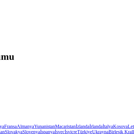
rumu
iya
Fransa
Almanya
Yunanistan
Macaristan
İzlanda
İrlanda
İtalya
Kosova
Le
tan
Slovakya
Slovenya
İspanya
İsveç
İsviçre
Türkiye
Ukrayna
Birleşik Krall