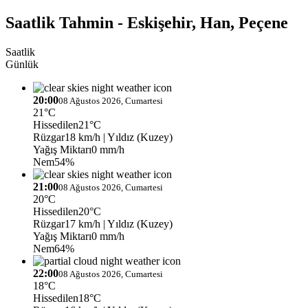
Saatlik Tahmin - Eskişehir, Han, Peçene
Saatlik
Günlük
20:00
08 Ağustos 2026, Cumartesi
21°C
Hissedilen
21°C
Rüzgar
18 km/h
| Yıldız (Kuzey)
Yağış Miktarı
0 mm/h
Nem
54%
21:00
08 Ağustos 2026, Cumartesi
20°C
Hissedilen
20°C
Rüzgar
17 km/h
| Yıldız (Kuzey)
Yağış Miktarı
0 mm/h
Nem
64%
22:00
08 Ağustos 2026, Cumartesi
18°C
Hissedilen
18°C