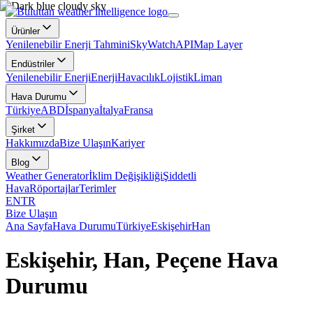
Ürünler
Yenilenebilir Enerji Tahmini
SkyWatch
API
Map Layer
Endüstriler
Yenilenebilir Enerji
Enerji
Havacılık
Lojistik
Liman
Hava Durumu
Türkiye
ABD
İspanya
İtalya
Fransa
Şirket
Hakkımızda
Bize Ulaşın
Kariyer
Blog
Weather Generator
İklim Değişikliği
Şiddetli
Hava
Röportajlar
Terimler
EN
TR
Bize Ulaşın
Ana Sayfa
Hava Durumu
Türkiye
Eskişehir
Han
Eskişehir, Han, Peçene Hava
Durumu