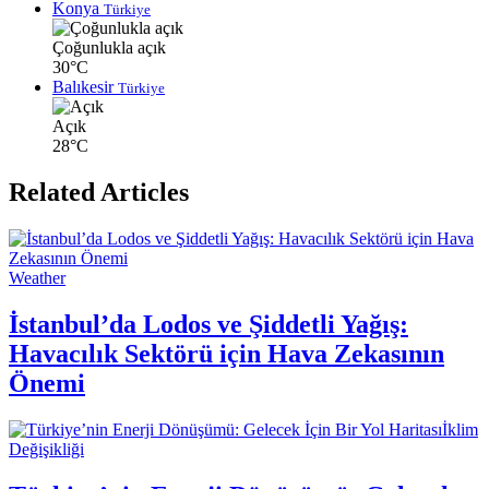
Konya
Türkiye
Çoğunlukla açık
30°C
Balıkesir
Türkiye
Açık
28°C
Related Articles
Weather
İstanbul’da Lodos ve Şiddetli Yağış:
Havacılık Sektörü için Hava Zekasının
Önemi
İklim
Değişikliği