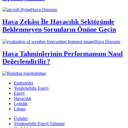
Hava Durumu
Hava Zekâsı İle Havacılık Sektöründe
Beklenmeyen Sorunların Önüne Geçin
Hava Durumu
Hava Tahminlerinin Performansını Nasıl
Değerlendirilir?
buluttan
Endüstriler
Yenilenebilir Enerji
Enerji
Havacılık
Lojistik
Liman
Ürünler
Yenilenebilir Enerji Tahmini