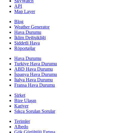
SkyWatch
API
Map Layer
Blog
Weather Generator
Hava Durumu
İklim Değişikliği
Şiddetli Hava
Röportajlar
Hava Durumu
Turkiye Hava Durumu
ABD Hava Durumu
İspanya Hava Durumu
İtalya Hava Durumu
Fransa Hava Durumu
Şirket
Bize Ulaşın
Kariyer
Sıkça Sorulan Sorular
Terimler
Albedo
Gök Gürültülü Fırtına