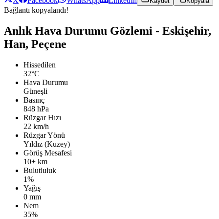
X
Facebook
WhatsApp
LinkedIn
Kaydet
Kopyala
Bağlantı kopyalandı!
Anlık Hava Durumu Gözlemi - Eskişehir,
Han, Peçene
Hissedilen
32°C
Hava Durumu
Güneşli
Basınç
848 hPa
Rüzgar Hızı
22 km/h
Rüzgar Yönü
Yıldız (Kuzey)
Görüş Mesafesi
10+ km
Bulutluluk
1%
Yağış
0 mm
Nem
35%