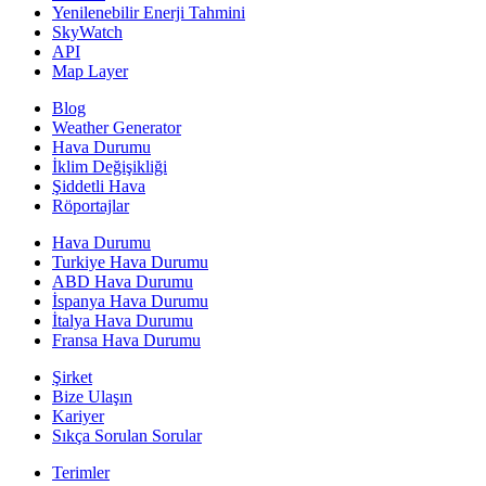
Yenilenebilir Enerji Tahmini
SkyWatch
API
Map Layer
Blog
Weather Generator
Hava Durumu
İklim Değişikliği
Şiddetli Hava
Röportajlar
Hava Durumu
Turkiye Hava Durumu
ABD Hava Durumu
İspanya Hava Durumu
İtalya Hava Durumu
Fransa Hava Durumu
Şirket
Bize Ulaşın
Kariyer
Sıkça Sorulan Sorular
Terimler