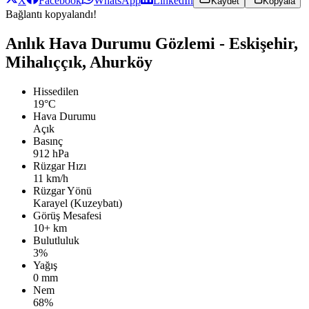
X
Facebook
WhatsApp
LinkedIn
Kaydet
Kopyala
Bağlantı kopyalandı!
Anlık Hava Durumu Gözlemi - Eskişehir,
Mihalıççık, Ahurköy
Hissedilen
19°C
Hava Durumu
Açık
Basınç
912 hPa
Rüzgar Hızı
11 km/h
Rüzgar Yönü
Karayel (Kuzeybatı)
Görüş Mesafesi
10+ km
Bulutluluk
3%
Yağış
0 mm
Nem
68%