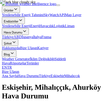
Ürünler
Yenilenebilir Enerji Tahmini
SkyWatch
API
Map Layer
Endüstriler
Yenilenebilir Enerji
Enerji
Havacılık
Lojistik
Liman
Hava Durumu
Türkiye
ABD
İspanya
İtalya
Fransa
Şirket
Hakkımızda
Bize Ulaşın
Kariyer
Blog
Weather Generator
İklim Değişikliği
Şiddetli
Hava
Röportajlar
Terimler
EN
TR
Bize Ulaşın
Ana Sayfa
Hava Durumu
Türkiye
Eskişehir
Mihalıççık
Eskişehir, Mihalıççık, Ahurköy
Hava Durumu