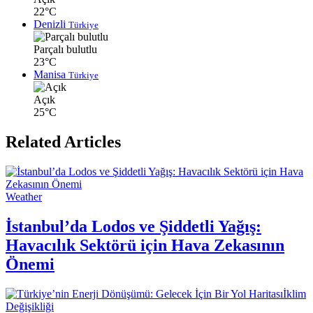
22°C
Denizli
Türkiye
Parçalı bulutlu
23°C
Manisa
Türkiye
Açık
25°C
Related Articles
Weather
İstanbul’da Lodos ve Şiddetli Yağış:
Havacılık Sektörü için Hava Zekasının
Önemi
İklim
Değişikliği