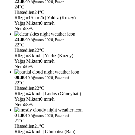
22:00
09 Ağustos 2026, Pazar
24°C
Hissedilen
24°C
Rüzgar
15 km/h
| Yıldız (Kuzey)
Yağış Miktarı
0 mm/h
Nem
63%
23:00
09 Ağustos 2026, Pazar
22°C
Hissedilen
22°C
Rüzgar
8 km/h
| Yıldız (Kuzey)
Yağış Miktarı
0 mm/h
Nem
66%
00:00
10 Ağustos 2026, Pazartesi
22°C
Hissedilen
22°C
Rüzgar
4 km/h
| Lodos (Güneybatı)
Yağış Miktarı
0 mm/h
Nem
68%
01:00
10 Ağustos 2026, Pazartesi
21°C
Hissedilen
21°C
Rüzgar
4 km/h
| Günbatısı (Batı)