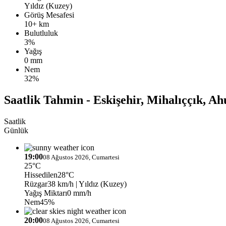
Yıldız (Kuzey)
Görüş Mesafesi
10+ km
Bulutluluk
3%
Yağış
0 mm
Nem
32%
Saatlik Tahmin - Eskişehir, Mihalıççık, A
Saatlik
Günlük
19:00
08 Ağustos 2026, Cumartesi
25°C
Hissedilen
28°C
Rüzgar
38 km/h
| Yıldız (Kuzey)
Yağış Miktarı
0 mm/h
Nem
45%
20:00
08 Ağustos 2026, Cumartesi