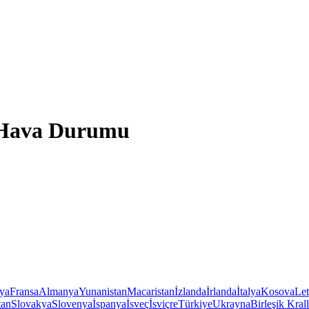
ü Hava Durumu
iya
Fransa
Almanya
Yunanistan
Macaristan
İzlanda
İrlanda
İtalya
Kosova
Le
tan
Slovakya
Slovenya
İspanya
İsveç
İsviçre
Türkiye
Ukrayna
Birleşik Krall