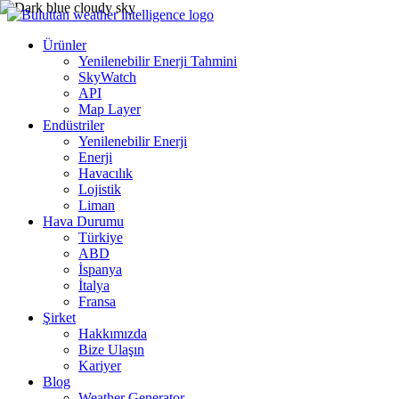
Ürünler
Yenilenebilir Enerji Tahmini
SkyWatch
API
Map Layer
Endüstriler
Yenilenebilir Enerji
Enerji
Havacılık
Lojistik
Liman
Hava Durumu
Türkiye
ABD
İspanya
İtalya
Fransa
Şirket
Hakkımızda
Bize Ulaşın
Kariyer
Blog
Weather Generator