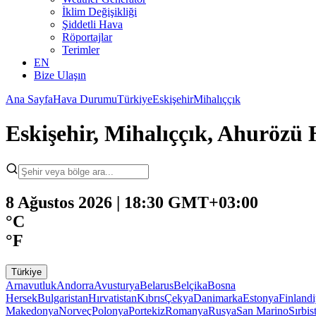
İklim Değişikliği
Şiddetli Hava
Röportajlar
Terimler
EN
Bize Ulaşın
Ana Sayfa
Hava Durumu
Türkiye
Eskişehir
Mihalıççık
Eskişehir, Mihalıççık, Ahuröz
8 Ağustos 2026 | 18:30 GMT+03:00
°C
°F
Türkiye
Arnavutluk
Andorra
Avusturya
Belarus
Belçika
Bosna
Hersek
Bulgaristan
Hırvatistan
Kıbrıs
Çekya
Danimarka
Estonya
Finland
Makedonya
Norveç
Polonya
Portekiz
Romanya
Rusya
San Marino
Sırbis