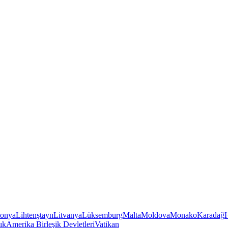
tonya
Lihtenştayn
Litvanya
Lüksemburg
Malta
Moldova
Monako
Karadağ
ık
Amerika Birleşik Devletleri
Vatikan