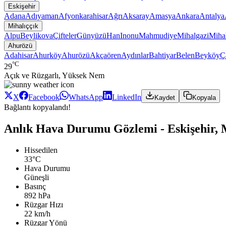
Eskişehir
Adana
Adıyaman
Afyonkarahisar
Ağrı
Aksaray
Amasya
Ankara
Antalya
Mihalıççık
Alpu
Beylikova
Çifteler
Günyüzü
Han
Inonu
Mahmudiye
Mihalgazi
Mihal
Ahurözü
Adahisar
Ahurköy
Ahurözü
Akçaören
Aydınlar
Bahtiyar
Belen
Beyköy
Ç
°C
29
Açık ve Rüzgarlı, Yüksek Nem
X
Facebook
WhatsApp
LinkedIn
Kaydet
Kopyala
Bağlantı kopyalandı!
Anlık Hava Durumu Gözlemi - Eskişehir, 
Hissedilen
33°C
Hava Durumu
Güneşli
Basınç
892 hPa
Rüzgar Hızı
22 km/h
Rüzgar Yönü