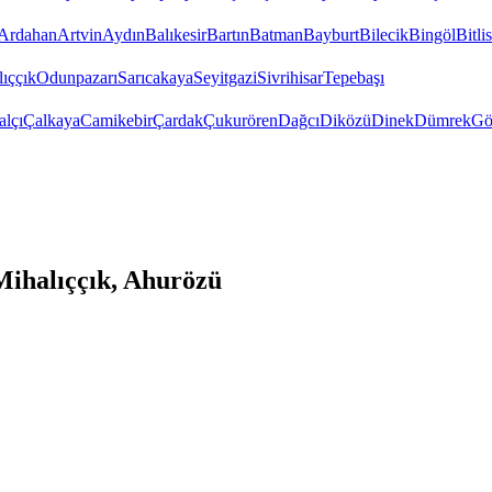
Ardahan
Artvin
Aydın
Balıkesir
Bartın
Batman
Bayburt
Bilecik
Bingöl
Bitlis
ıççık
Odunpazarı
Sarıcakaya
Seyitgazi
Sivrihisar
Tepebaşı
alçı
Çalkaya
Camikebir
Çardak
Çukurören
Dağcı
Diközü
Dinek
Dümrek
Gö
Mihalıççık, Ahurözü