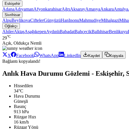
Eskişehir
Adana
Adıyaman
Afyonkarahisar
Ağrı
Aksaray
Amasya
Ankara
Antalya
Sivrihisar
Alpu
Beylikova
Çifteler
Günyüzü
Han
Inonu
Mahmudiye
Mihalgazi
Mihal
Oğlakçı
Ahiler
Aktaş
Aşağıkepen
Aydınlı
Babadat
Bahçecik
Ballıhisar
Benlikuyu
°C
29
Açık, Oldukça Nemli
X
Facebook
WhatsApp
LinkedIn
Kaydet
Kopyala
Bağlantı kopyalandı!
Anlık Hava Durumu Gözlemi - Eskişehir, S
Hissedilen
34°C
Hava Durumu
Güneşli
Basınç
913 hPa
Rüzgar Hızı
16 km/h
Rüzgar Yönü