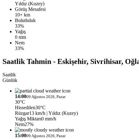
Yıldız (Kuzey)
Görüş Mesafesi
10+ km
Bulutluluk
33%
Yağış
0 mm
Nem
33%
Saatlik Tahmin - Eskişehir, Sivrihisar, Oğl
Saatlik
Günlük
14:00
09 Ağustos 2026, Pazar
30°C
Hissedilen
30°C
Rüzgar
13 km/h
| Yıldız (Kuzey)
Yağış Miktarı
0 mm/h
Nem
27%
15:00
09 Ağustos 2026, Pazar