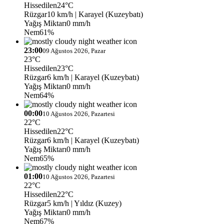
Hissedilen
24°C
Rüzgar
10 km/h
| Karayel (Kuzeybatı)
Yağış Miktarı
0 mm/h
Nem
61%
23:00
09 Ağustos 2026, Pazar
23°C
Hissedilen
23°C
Rüzgar
6 km/h
| Karayel (Kuzeybatı)
Yağış Miktarı
0 mm/h
Nem
64%
00:00
10 Ağustos 2026, Pazartesi
22°C
Hissedilen
22°C
Rüzgar
6 km/h
| Karayel (Kuzeybatı)
Yağış Miktarı
0 mm/h
Nem
65%
01:00
10 Ağustos 2026, Pazartesi
22°C
Hissedilen
22°C
Rüzgar
5 km/h
| Yıldız (Kuzey)
Yağış Miktarı
0 mm/h
Nem
67%