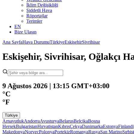
İklim Değişikliği
Şiddetli Hava
Röportajlar
Terimler
EN
Bize Ulaşın
Ana Sayfa
Hava Durumu
Türkiye
Eskişehir
Sivrihisar
Eskişehir, Sivrihisar, Oğlakçı
9 Ağustos 2026 | 13:15 GMT+03:00
°C
°F
Türkiye
Arnavutluk
Andorra
Avusturya
Belarus
Belçika
Bosna
Hersek
Bulgaristan
Hırvatistan
Kıbrıs
Çekya
Danimarka
Estonya
Finland
Makedonya
Norveç
Polonya
Portekiz
Romanya
Rusya
San Marino
Sırbis