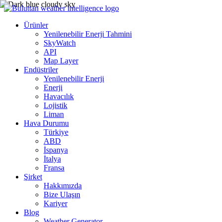
Ürünler
Yenilenebilir Enerji Tahmini
SkyWatch
API
Map Layer
Endüstriler
Yenilenebilir Enerji
Enerji
Havacılık
Lojistik
Liman
Hava Durumu
Türkiye
ABD
İspanya
İtalya
Fransa
Şirket
Hakkımızda
Bize Ulaşın
Kariyer
Blog
Weather Generator