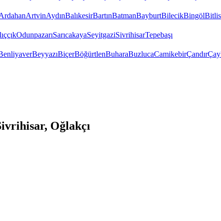
Ardahan
Artvin
Aydın
Balıkesir
Bartın
Batman
Bayburt
Bilecik
Bingöl
Bitlis
ıççık
Odunpazarı
Sarıcakaya
Seyitgazi
Sivrihisar
Tepebaşı
Benliyaver
Beyyazı
Biçer
Böğürtlen
Buhara
Buzluca
Camikebir
Çandır
Çay
ivrihisar, Oğlakçı