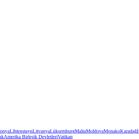
tonya
Lihtenştayn
Litvanya
Lüksemburg
Malta
Moldova
Monako
Karadağ
ık
Amerika Birleşik Devletleri
Vatikan