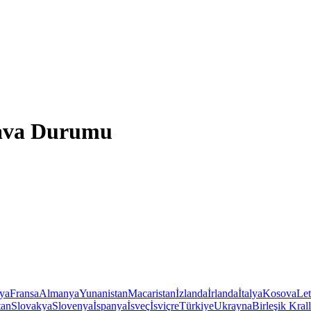
 Hava Durumu
iya
Fransa
Almanya
Yunanistan
Macaristan
İzlanda
İrlanda
İtalya
Kosova
Le
tan
Slovakya
Slovenya
İspanya
İsveç
İsviçre
Türkiye
Ukrayna
Birleşik Krall