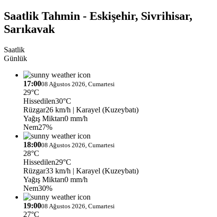
Saatlik Tahmin - Eskişehir, Sivrihisar,
Sarıkavak
Saatlik
Günlük
17:00
08 Ağustos 2026, Cumartesi
29°C
Hissedilen
30°C
Rüzgar
26 km/h
| Karayel (Kuzeybatı)
Yağış Miktarı
0 mm/h
Nem
27%
18:00
08 Ağustos 2026, Cumartesi
28°C
Hissedilen
29°C
Rüzgar
33 km/h
| Karayel (Kuzeybatı)
Yağış Miktarı
0 mm/h
Nem
30%
19:00
08 Ağustos 2026, Cumartesi
27°C