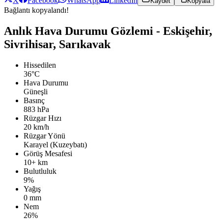
X
Facebook
WhatsApp
LinkedIn
Kaydet
Kopyala
Bağlantı kopyalandı!
Anlık Hava Durumu Gözlemi - Eskişehir,
Sivrihisar, Sarıkavak
Hissedilen
36°C
Hava Durumu
Güneşli
Basınç
883 hPa
Rüzgar Hızı
20 km/h
Rüzgar Yönü
Karayel (Kuzeybatı)
Görüş Mesafesi
10+ km
Bulutluluk
9%
Yağış
0 mm
Nem
26%