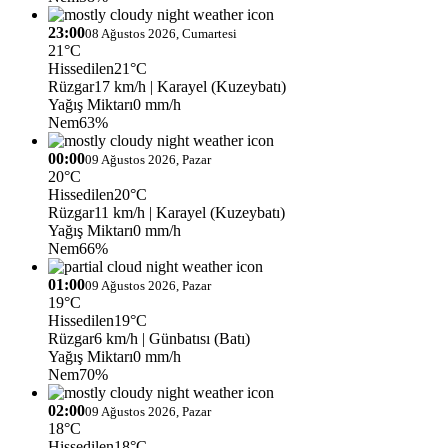
23:00
08 Ağustos 2026, Cumartesi
21°C
Hissedilen
21°C
Rüzgar
17 km/h
| Karayel (Kuzeybatı)
Yağış Miktarı
0 mm/h
Nem
63%
00:00
09 Ağustos 2026, Pazar
20°C
Hissedilen
20°C
Rüzgar
11 km/h
| Karayel (Kuzeybatı)
Yağış Miktarı
0 mm/h
Nem
66%
01:00
09 Ağustos 2026, Pazar
19°C
Hissedilen
19°C
Rüzgar
6 km/h
| Günbatısı (Batı)
Yağış Miktarı
0 mm/h
Nem
70%
02:00
09 Ağustos 2026, Pazar
18°C
Hissedilen
18°C