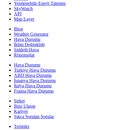
Yenilenebilir Enerji Tahmini
SkyWatch
API
Map Layer
Blog
Weather Generator
Hava Durumu
İklim Değişikliği
Şiddetli Hava
Röportajlar
Hava Durumu
Turkiye Hava Durumu
ABD Hava Durumu
İspanya Hava Durumu
İtalya Hava Durumu
Fransa Hava Durumu
Şirket
Bize Ulaşın
Kariyer
Sıkça Sorulan Sorular
Terimler