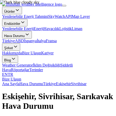
Ürünler
Yenilenebilir Enerji Tahmini
SkyWatch
API
Map Layer
Endüstriler
Yenilenebilir Enerji
Enerji
Havacılık
Lojistik
Liman
Hava Durumu
Türkiye
ABD
İspanya
İtalya
Fransa
Şirket
Hakkımızda
Bize Ulaşın
Kariyer
Blog
Weather Generator
İklim Değişikliği
Şiddetli
Hava
Röportajlar
Terimler
EN
TR
Bize Ulaşın
Ana Sayfa
Hava Durumu
Türkiye
Eskişehir
Sivrihisar
Eskişehir, Sivrihisar, Sarıkavak
Hava Durumu