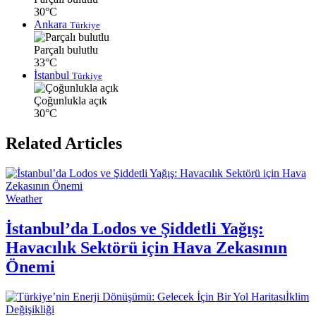
30°C
Ankara
Türkiye
Parçalı bulutlu
33°C
İstanbul
Türkiye
Çoğunlukla açık
30°C
Related Articles
Weather
İstanbul’da Lodos ve Şiddetli Yağış:
Havacılık Sektörü için Hava Zekasının
Önemi
İklim
Değişikliği