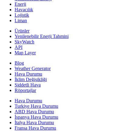
Enerji
Havacılık
Lojistik
Liman
Ürünler
Yenilenebilir Enerji Tahmini
SkyWatch
API
Map Layer
Blog
Weather Generator
Hava Durumu
İklim Değişikliği
Şiddetli Hava
Röportajlar
Hava Durumu
Turkiye Hava Durumu
ABD Hava Durumu
İspanya Hava Durumu
İtalya Hava Durumu
Fransa Hava Durumu