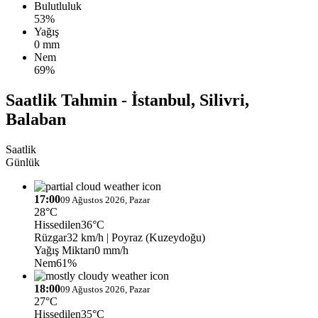
Bulutluluk
53%
Yağış
0 mm
Nem
69%
Saatlik Tahmin - İstanbul, Silivri,
Balaban
Saatlik
Günlük
17:00
09 Ağustos 2026, Pazar
28°C
Hissedilen
36°C
Rüzgar
32 km/h
| Poyraz (Kuzeydoğu)
Yağış Miktarı
0 mm/h
Nem
61%
18:00
09 Ağustos 2026, Pazar
27°C
Hissedilen
35°C