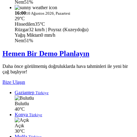
Nem
51%
16:00
10 Ağustos 2026, Pazartesi
29°C
Hissedilen
35°C
Rüzgar
32 km/h
| Poyraz (Kuzeydoğu)
Yağış Miktarı
0 mm/h
Nem
51%
Hemen Bir Demo Planlayın
Daha önce görülmemiş doğruluklarda hava tahminleri ile yeni bir
çağ başlıyor!
Bize Ulaşın
Gaziantep
Türkiye
Bulutlu
40°C
Konya
Türkiye
Açık
30°C
Muğla
Türkiye