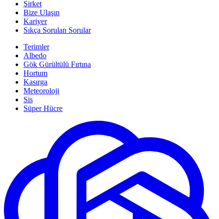
Şirket
Bize Ulaşın
Kariyer
Sıkça Sorulan Sorular
Terimler
Albedo
Gök Gürültülü Fırtına
Hortum
Kasırga
Meteoroloji
Sis
Süper Hücre