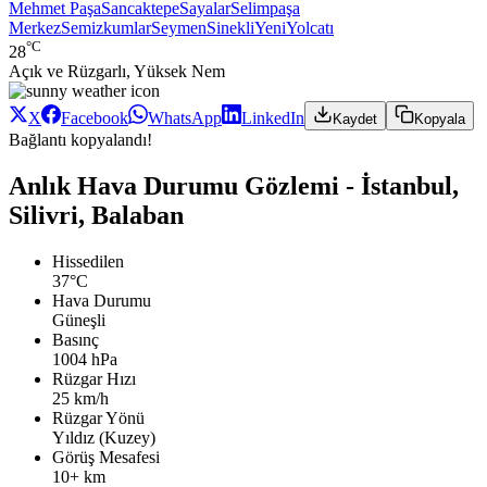
Mehmet Paşa
Sancaktepe
Sayalar
Selimpaşa
Merkez
Semizkumlar
Seymen
Sinekli
Yeni
Yolcatı
°C
28
Açık ve Rüzgarlı, Yüksek Nem
X
Facebook
WhatsApp
LinkedIn
Kaydet
Kopyala
Bağlantı kopyalandı!
Anlık Hava Durumu Gözlemi - İstanbul,
Silivri, Balaban
Hissedilen
37°C
Hava Durumu
Güneşli
Basınç
1004 hPa
Rüzgar Hızı
25 km/h
Rüzgar Yönü
Yıldız (Kuzey)
Görüş Mesafesi
10+ km