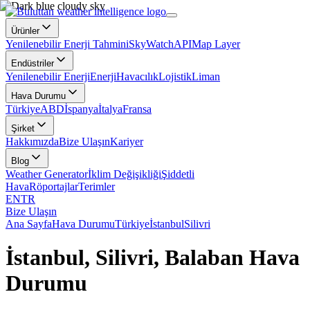
Ürünler
Yenilenebilir Enerji Tahmini
SkyWatch
API
Map Layer
Endüstriler
Yenilenebilir Enerji
Enerji
Havacılık
Lojistik
Liman
Hava Durumu
Türkiye
ABD
İspanya
İtalya
Fransa
Şirket
Hakkımızda
Bize Ulaşın
Kariyer
Blog
Weather Generator
İklim Değişikliği
Şiddetli
Hava
Röportajlar
Terimler
EN
TR
Bize Ulaşın
Ana Sayfa
Hava Durumu
Türkiye
İstanbul
Silivri
İstanbul, Silivri, Balaban Hava
Durumu