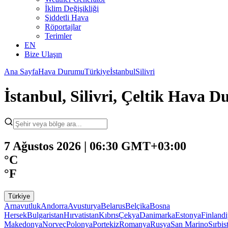
İklim Değişikliği
Şiddetli Hava
Röportajlar
Terimler
EN
Bize Ulaşın
Ana Sayfa
Hava Durumu
Türkiye
İstanbul
Silivri
İstanbul, Silivri, Çeltik Hava 
7 Ağustos 2026 | 06:30 GMT+03:00
°C
°F
Türkiye
Arnavutluk
Andorra
Avusturya
Belarus
Belçika
Bosna
Hersek
Bulgaristan
Hırvatistan
Kıbrıs
Çekya
Danimarka
Estonya
Finland
Makedonya
Norveç
Polonya
Portekiz
Romanya
Rusya
San Marino
Sırbis