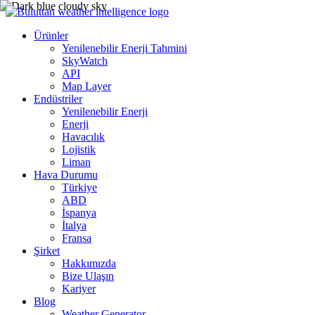
Ürünler
Yenilenebilir Enerji Tahmini
SkyWatch
API
Map Layer
Endüstriler
Yenilenebilir Enerji
Enerji
Havacılık
Lojistik
Liman
Hava Durumu
Türkiye
ABD
İspanya
İtalya
Fransa
Şirket
Hakkımızda
Bize Ulaşın
Kariyer
Blog
Weather Generator