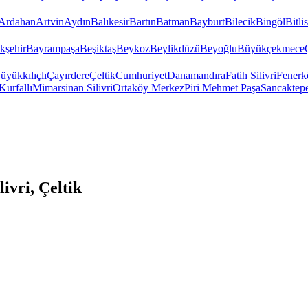
Ardahan
Artvin
Aydın
Balıkesir
Bartın
Batman
Bayburt
Bilecik
Bingöl
Bitlis
kşehir
Bayrampaşa
Beşiktaş
Beykoz
Beylikdüzü
Beyoğlu
Büyükçekmece
üyükkılıçlı
Çayırdere
Çeltik
Cumhuriyet
Danamandıra
Fatih Silivri
Fenerk
Kurfallı
Mimarsinan Silivri
Ortaköy Merkez
Piri Mehmet Paşa
Sancaktep
ivri, Çeltik