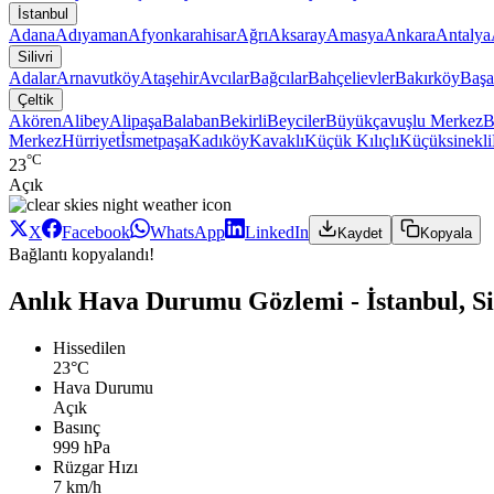
İstanbul
Adana
Adıyaman
Afyonkarahisar
Ağrı
Aksaray
Amasya
Ankara
Antalya
Silivri
Adalar
Arnavutköy
Ataşehir
Avcılar
Bağcılar
Bahçelievler
Bakırköy
Başa
Çeltik
Akören
Alibey
Alipaşa
Balaban
Bekirli
Beyciler
Büyükçavuşlu Merkez
B
Merkez
Hürriyet
İsmetpaşa
Kadıköy
Kavaklı
Küçük Kılıçlı
Küçüksinekli
°C
23
Açık
X
Facebook
WhatsApp
LinkedIn
Kaydet
Kopyala
Bağlantı kopyalandı!
Anlık Hava Durumu Gözlemi - İstanbul, Sil
Hissedilen
23°C
Hava Durumu
Açık
Basınç
999 hPa
Rüzgar Hızı
7 km/h