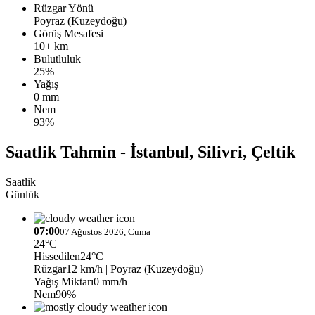
Rüzgar Yönü
Poyraz (Kuzeydoğu)
Görüş Mesafesi
10+ km
Bulutluluk
25%
Yağış
0 mm
Nem
93%
Saatlik Tahmin - İstanbul, Silivri, Çeltik
Saatlik
Günlük
07:00
07 Ağustos 2026, Cuma
24°C
Hissedilen
24°C
Rüzgar
12 km/h
| Poyraz (Kuzeydoğu)
Yağış Miktarı
0 mm/h
Nem
90%