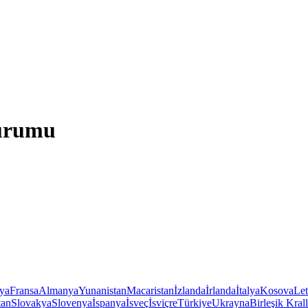
Durumu
iya
Fransa
Almanya
Yunanistan
Macaristan
İzlanda
İrlanda
İtalya
Kosova
Le
tan
Slovakya
Slovenya
İspanya
İsveç
İsviçre
Türkiye
Ukrayna
Birleşik Krall