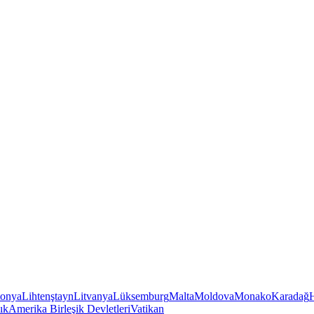
tonya
Lihtenştayn
Litvanya
Lüksemburg
Malta
Moldova
Monako
Karadağ
ık
Amerika Birleşik Devletleri
Vatikan