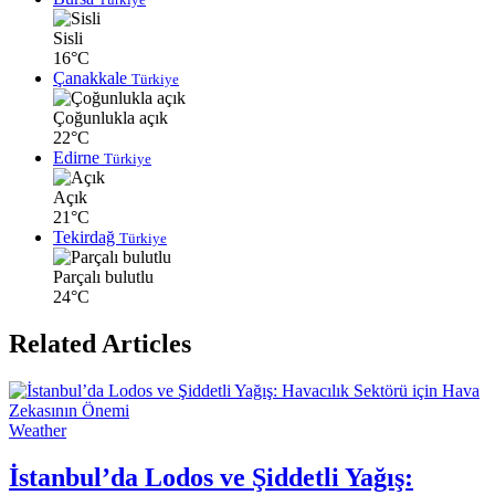
Sisli
16°C
Çanakkale
Türkiye
Çoğunlukla açık
22°C
Edirne
Türkiye
Açık
21°C
Tekirdağ
Türkiye
Parçalı bulutlu
24°C
Related Articles
Weather
İstanbul’da Lodos ve Şiddetli Yağış: