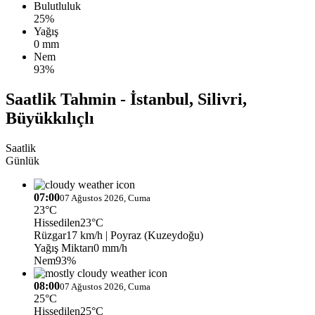
Bulutluluk
25%
Yağış
0 mm
Nem
93%
Saatlik Tahmin - İstanbul, Silivri,
Büyükkılıçlı
Saatlik
Günlük
07:00
07 Ağustos 2026, Cuma
23°C
Hissedilen
23°C
Rüzgar
17 km/h
| Poyraz (Kuzeydoğu)
Yağış Miktarı
0 mm/h
Nem
93%
08:00
07 Ağustos 2026, Cuma
25°C
Hissedilen
25°C