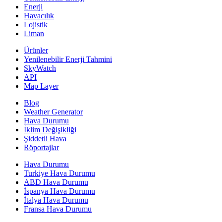
Enerji
Havacılık
Lojistik
Liman
Ürünler
Yenilenebilir Enerji Tahmini
SkyWatch
API
Map Layer
Blog
Weather Generator
Hava Durumu
İklim Değişikliği
Şiddetli Hava
Röportajlar
Hava Durumu
Turkiye Hava Durumu
ABD Hava Durumu
İspanya Hava Durumu
İtalya Hava Durumu
Fransa Hava Durumu