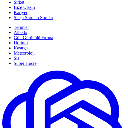
Şirket
Bize Ulaşın
Kariyer
Sıkça Sorulan Sorular
Terimler
Albedo
Gök Gürültülü Fırtına
Hortum
Kasırga
Meteoroloji
Sis
Süper Hücre