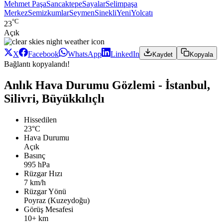
Mehmet Paşa
Sancaktepe
Sayalar
Selimpaşa
Merkez
Semizkumlar
Seymen
Sinekli
Yeni
Yolcatı
°C
23
Açık
X
Facebook
WhatsApp
LinkedIn
Kaydet
Kopyala
Bağlantı kopyalandı!
Anlık Hava Durumu Gözlemi - İstanbul,
Silivri, Büyükkılıçlı
Hissedilen
23°C
Hava Durumu
Açık
Basınç
995 hPa
Rüzgar Hızı
7 km/h
Rüzgar Yönü
Poyraz (Kuzeydoğu)
Görüş Mesafesi
10+ km