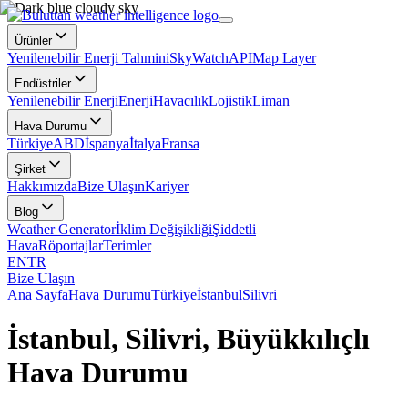
Ürünler
Yenilenebilir Enerji Tahmini
SkyWatch
API
Map Layer
Endüstriler
Yenilenebilir Enerji
Enerji
Havacılık
Lojistik
Liman
Hava Durumu
Türkiye
ABD
İspanya
İtalya
Fransa
Şirket
Hakkımızda
Bize Ulaşın
Kariyer
Blog
Weather Generator
İklim Değişikliği
Şiddetli
Hava
Röportajlar
Terimler
EN
TR
Bize Ulaşın
Ana Sayfa
Hava Durumu
Türkiye
İstanbul
Silivri
İstanbul, Silivri, Büyükkılıçlı
Hava Durumu