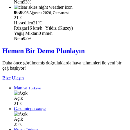
Nem
93%
06:00
08 Ağustos 2026, Cumartesi
21°C
Hissedilen
21°C
Rüzgar
16 km/h
| Yıldız (Kuzey)
Yağış Miktarı
0 mm/h
Nem
92%
Hemen Bir Demo Planlayın
Daha önce görülmemiş doğruluklarda hava tahminleri ile yeni bir
çağ başlıyor!
Bize Ulaşın
Manisa
Türkiye
Açık
21°C
Gaziantep
Türkiye
Açık
25°C
Bursa
Türkiye