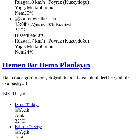
Rüzgar
18 km/h
| Poyraz (Kuzeydoğu)
Yağış Miktarı
0 mm/h
Nem
25%
15:00
10 Ağustos 2026, Pazartesi
37°C
Hissedilen
40°C
Rüzgar
17 km/h
| Poyraz (Kuzeydoğu)
Yağış Miktarı
0 mm/h
Nem
24%
Hemen Bir Demo Planlayın
Daha önce görülmemiş doğruluklarda hava tahminleri ile yeni bir
çağ başlıyor!
Bize Ulaşın
İzmir
Türkiye
Açık
32°C
Edirne
Türkiye
Açık