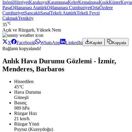
Inönü
Hürriyet
Karakuyu
Kasımpaşa
Keler
Kemalpaşa
Kısık
Küner
Kuyu
Paşa
Oğlananası Atatürk
Oğlananası Cumhuriyet
Orta
Özdere
Cumhuriyet
Sancaklı
Şaşal
Tekeli Atatürk
Tekeli Fevzi
Çakmak
Yeniköy
°C
35
Açık ve Rüzgarlı, Yüksek Nem
X
Facebook
WhatsApp
LinkedIn
Kaydet
Kopyala
Bağlantı kopyalandı!
Anlık Hava Durumu Gözlemi - İzmir,
Menderes, Barbaros
Hissedilen
45°C
Hava Durumu
Güneşli
Basınç
989 hPa
Rüzgar Hızı
21 km/h
Rüzgar Yönü
Poyraz (Kuzeydoğu)