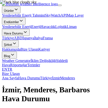
Ürünler
Yenilenebilir Enerji Tahmini
SkyWatch
API
Map Layer
Endüstriler
Yenilenebilir Enerji
Enerji
Havacılık
Lojistik
Liman
Hava Durumu
Türkiye
ABD
İspanya
İtalya
Fransa
Şirket
Hakkımızda
Bize Ulaşın
Kariyer
Blog
Weather Generator
İklim Değişikliği
Şiddetli
Hava
Röportajlar
Terimler
EN
TR
Bize Ulaşın
Ana Sayfa
Hava Durumu
Türkiye
İzmir
Menderes
İzmir, Menderes, Barbaros
Hava Durumu