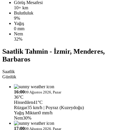
Görüş Mesafesi
10+ km
Bulutluluk
9%
Yağış
0 mm
Nem
32%
Saatlik Tahmin - İzmir, Menderes,
Barbaros
Saatlik
Günlük
16:00
09 Ağustos 2026, Pazar
36°C
Hissedilen
41°C
Rüzgar
35 km/h
| Poyraz (Kuzeydoğu)
Yağış Miktarı
0 mm/h
Nem
30%
17:00
09 Ağustos 2026, Pazar