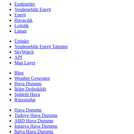
Endüstriler
Yenilenebilir Enerji
Enerji
Havacılık
Lojistik
Liman
Ürünler
Yenilenebilir Enerji Tahmini
SkyWatch
API
Map Layer
Blog
Weather Generator
Hava Durumu
İklim Değişikliği
Şiddetli Hava
Röportajlar
Hava Durumu
Turkiye Hava Durumu
ABD Hava Durumu
İspanya Hava Durumu
İtalya Hava Durumu