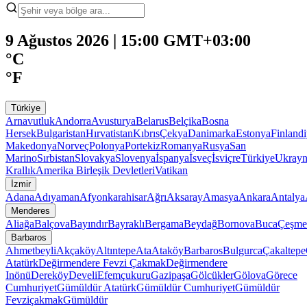
9 Ağustos 2026 | 15:00 GMT+03:00
°C
°F
Türkiye
Arnavutluk
Andorra
Avusturya
Belarus
Belçika
Bosna
Hersek
Bulgaristan
Hırvatistan
Kıbrıs
Çekya
Danimarka
Estonya
Finland
Makedonya
Norveç
Polonya
Portekiz
Romanya
Rusya
San
Marino
Sırbistan
Slovakya
Slovenya
İspanya
İsveç
İsviçre
Türkiye
Ukray
Krallık
Amerika Birleşik Devletleri
Vatikan
İzmir
Adana
Adıyaman
Afyonkarahisar
Ağrı
Aksaray
Amasya
Ankara
Antalya
Menderes
Aliağa
Balçova
Bayındır
Bayraklı
Bergama
Beydağ
Bornova
Buca
Çeşme
Barbaros
Ahmetbeyli
Akçaköy
Altıntepe
Ata
Ataköy
Barbaros
Bulgurca
Çakaltepe
Atatürk
Değirmendere Fevzi Çakmak
Değirmendere
Inönü
Dereköy
Develi
Efemçukuru
Gazipaşa
Gölcükler
Gölova
Görece
Cumhuriyet
Gümüldür Atatürk
Gümüldür Cumhuriyet
Gümüldür
Fevziçakmak
Gümüldür