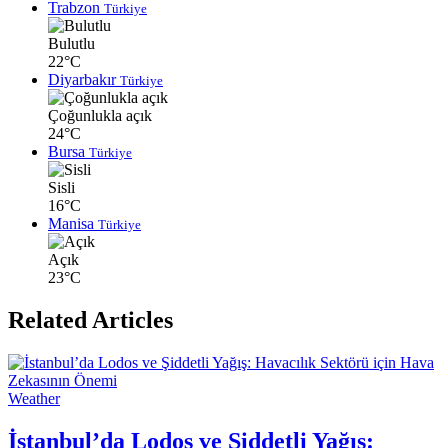
Trabzon
Türkiye
Bulutlu
22°C
Diyarbakır
Türkiye
Çoğunlukla açık
24°C
Bursa
Türkiye
Sisli
16°C
Manisa
Türkiye
Açık
23°C
Related Articles
Weather
İstanbul’da Lodos ve Şiddetli Yağış: