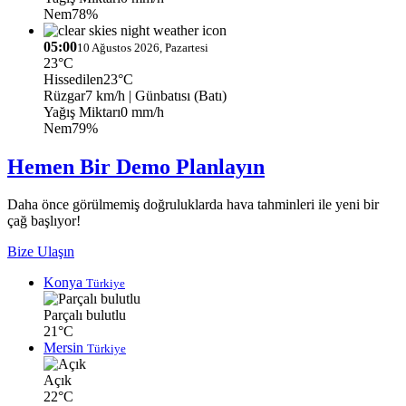
Nem
78%
05:00
10 Ağustos 2026, Pazartesi
23°C
Hissedilen
23°C
Rüzgar
7 km/h
| Günbatısı (Batı)
Yağış Miktarı
0 mm/h
Nem
79%
Hemen Bir Demo Planlayın
Daha önce görülmemiş doğruluklarda hava tahminleri ile yeni bir
çağ başlıyor!
Bize Ulaşın
Konya
Türkiye
Parçalı bulutlu
21°C
Mersin
Türkiye
Açık
22°C