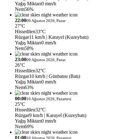
Yağış Miktarı
0 mm/h
Nem
56%
22:00
09 Ağustos 2026, Pazar
27°C
Hissedilen
33°C
Rüzgar
11 km/h
| Karayel (Kuzeybatı)
Yağış Miktarı
0 mm/h
Nem
58%
23:00
09 Ağustos 2026, Pazar
26°C
Hissedilen
32°C
Rüzgar
10 km/h
| Günbatısı (Batı)
Yağış Miktarı
0 mm/h
Nem
63%
00:00
10 Ağustos 2026, Pazartesi
25°C
Hissedilen
32°C
Rüzgar
9 km/h
| Karayel (Kuzeybatı)
Yağış Miktarı
0 mm/h
Nem
69%
01:00
10 Ağustos 2026, Pazartesi