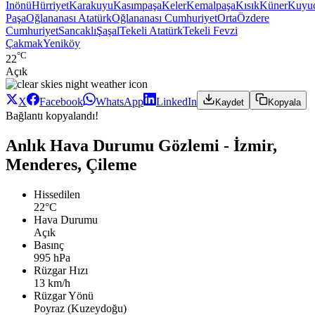
Inönü
Hürriyet
Karakuyu
Kasımpaşa
Keler
Kemalpaşa
Kısık
Küner
Kuyu
Paşa
Oğlananası Atatürk
Oğlananası Cumhuriyet
Orta
Özdere
Cumhuriyet
Sancaklı
Şaşal
Tekeli Atatürk
Tekeli Fevzi
Çakmak
Yeniköy
°C
22
Açık
X
Facebook
WhatsApp
LinkedIn
Kaydet
Kopyala
Bağlantı kopyalandı!
Anlık Hava Durumu Gözlemi - İzmir,
Menderes, Çileme
Hissedilen
22°C
Hava Durumu
Açık
Basınç
995 hPa
Rüzgar Hızı
13 km/h
Rüzgar Yönü
Poyraz (Kuzeydoğu)