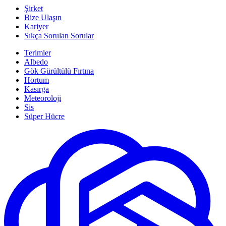
Şirket
Bize Ulaşın
Kariyer
Sıkça Sorulan Sorular
Terimler
Albedo
Gök Gürültülü Fırtına
Hortum
Kasırga
Meteoroloji
Sis
Süper Hücre