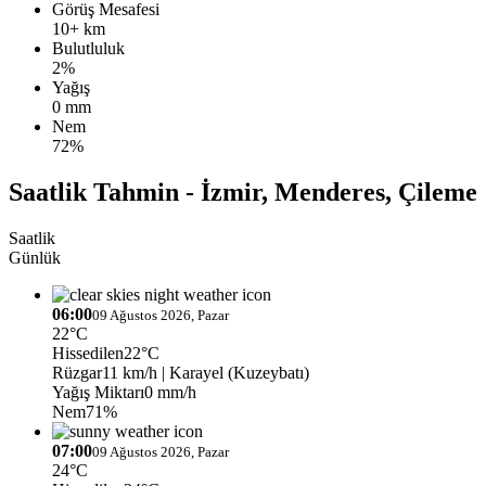
Görüş Mesafesi
10+ km
Bulutluluk
2%
Yağış
0 mm
Nem
72%
Saatlik Tahmin - İzmir, Menderes, Çileme
Saatlik
Günlük
06:00
09 Ağustos 2026, Pazar
22°C
Hissedilen
22°C
Rüzgar
11 km/h
| Karayel (Kuzeybatı)
Yağış Miktarı
0 mm/h
Nem
71%
07:00
09 Ağustos 2026, Pazar
24°C