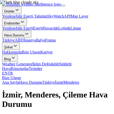
Ürünler
Yenilenebilir Enerji Tahmini
SkyWatch
API
Map Layer
Endüstriler
Yenilenebilir Enerji
Enerji
Havacılık
Lojistik
Liman
Hava Durumu
Türkiye
ABD
İspanya
İtalya
Fransa
Şirket
Hakkımızda
Bize Ulaşın
Kariyer
Blog
Weather Generator
İklim Değişikliği
Şiddetli
Hava
Röportajlar
Terimler
EN
TR
Bize Ulaşın
Ana Sayfa
Hava Durumu
Türkiye
İzmir
Menderes
İzmir, Menderes, Çileme Hava
Durumu