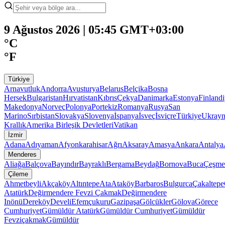
9 Ağustos 2026 | 05:45 GMT+03:00
°C
°F
Türkiye
Arnavutluk
Andorra
Avusturya
Belarus
Belçika
Bosna
Hersek
Bulgaristan
Hırvatistan
Kıbrıs
Çekya
Danimarka
Estonya
Finland
Makedonya
Norveç
Polonya
Portekiz
Romanya
Rusya
San
Marino
Sırbistan
Slovakya
Slovenya
İspanya
İsveç
İsviçre
Türkiye
Ukray
Krallık
Amerika Birleşik Devletleri
Vatikan
İzmir
Adana
Adıyaman
Afyonkarahisar
Ağrı
Aksaray
Amasya
Ankara
Antalya
Menderes
Aliağa
Balçova
Bayındır
Bayraklı
Bergama
Beydağ
Bornova
Buca
Çeşme
Çileme
Ahmetbeyli
Akçaköy
Altıntepe
Ata
Ataköy
Barbaros
Bulgurca
Çakaltepe
Atatürk
Değirmendere Fevzi Çakmak
Değirmendere
Inönü
Dereköy
Develi
Efemçukuru
Gazipaşa
Gölcükler
Gölova
Görece
Cumhuriyet
Gümüldür Atatürk
Gümüldür Cumhuriyet
Gümüldür
Fevziçakmak
Gümüldür