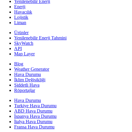
Yenilenebilir Enerji
Enerji
Havacılık
Lojistik
Liman
Ürünler
Yenilenebilir Enerji Tahmini
SkyWatch
API
Map Layer
Blog
Weather Generator
Hava Durumu
İklim Değişikliği
Şiddetli Hava
Röportajlar
Hava Durumu
Turkiye Hava Durumu
ABD Hava Durumu
İspanya Hava Durumu
İtalya Hava Durumu
Fransa Hava Durumu