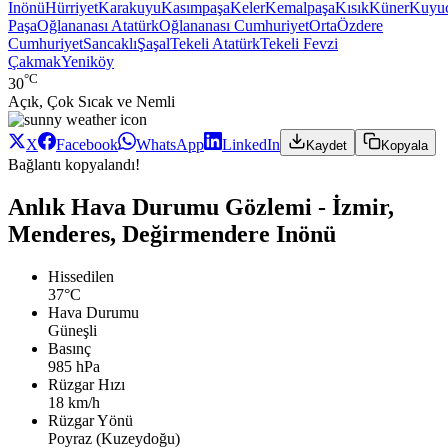
Inönü
Hürriyet
Karakuyu
Kasımpaşa
Keler
Kemalpaşa
Kısık
Küner
Kuyu
Paşa
Oğlananası Atatürk
Oğlananası Cumhuriyet
Orta
Özdere
Cumhuriyet
Sancaklı
Şaşal
Tekeli Atatürk
Tekeli Fevzi
Çakmak
Yeniköy
°C
30
Açık, Çok Sıcak ve Nemli
X
Facebook
WhatsApp
LinkedIn
Kaydet
Kopyala
Bağlantı kopyalandı!
Anlık Hava Durumu Gözlemi - İzmir,
Menderes, Değirmendere Inönü
Hissedilen
37°C
Hava Durumu
Güneşli
Basınç
985 hPa
Rüzgar Hızı
18 km/h
Rüzgar Yönü
Poyraz (Kuzeydoğu)