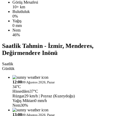
Görüş Mesafesi
10+ km
Bulutluluk
0%
Yağış
0 mm
Nem
46%
Saatlik Tahmin - İzmir, Menderes,
Değirmendere Inönü
Saatlik
Günlük
12:00
09 Ağustos 2026, Pazar
34°C
Hissedilen
37°C
Rüzgar
29 km/h
| Poyraz (Kuzeydoğu)
Yağış Miktarı
0 mm/h
Nem
30%
13:00
09 Ağustos 2026, Pazar