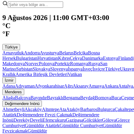
9 Ağustos 2026 | 11:00 GMT+03:00
°C
°F
Türkiye
Arnavutluk
Andorra
Avusturya
Belarus
Belçika
Bosna
Hersek
Bulgaristan
Hırvatistan
Kıbrıs
Çekya
Danimarka
Estonya
Finland
Makedonya
Norveç
Polonya
Portekiz
Romanya
Rusya
San
Marino
Sırbistan
Slovakya
Slovenya
İspanya
İsveç
İsviçre
Türkiye
Ukray
Krallık
Amerika Birleşik Devletleri
Vatikan
İzmir
Adana
Adıyaman
Afyonkarahisar
Ağrı
Aksaray
Amasya
Ankara
Antalya
Menderes
Aliağa
Balçova
Bayındır
Bayraklı
Bergama
Beydağ
Bornova
Buca
Çeşme
Değirmendere Inönü
Ahmetbeyli
Akçaköy
Altıntepe
Ata
Ataköy
Barbaros
Bulgurca
Çakaltepe
Atatürk
Değirmendere Fevzi Çakmak
Değirmendere
Inönü
Dereköy
Develi
Efemçukuru
Gazipaşa
Gölcükler
Gölova
Görece
Cumhuriyet
Gümüldür Atatürk
Gümüldür Cumhuriyet
Gümüldür
Fevziçakmak
Gümüldür