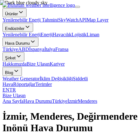
Ürünler
Yenilenebilir Enerji Tahmini
SkyWatch
API
Map Layer
Endüstriler
Yenilenebilir Enerji
Enerji
Havacılık
Lojistik
Liman
Hava Durumu
Türkiye
ABD
İspanya
İtalya
Fransa
Şirket
Hakkımızda
Bize Ulaşın
Kariyer
Blog
Weather Generator
İklim Değişikliği
Şiddetli
Hava
Röportajlar
Terimler
EN
TR
Bize Ulaşın
Ana Sayfa
Hava Durumu
Türkiye
İzmir
Menderes
İzmir, Menderes, Değirmendere
Inönü Hava Durumu