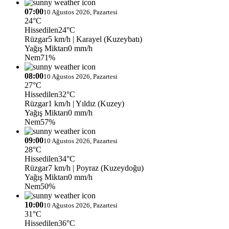
07:00
10 Ağustos 2026, Pazartesi
24°C
Hissedilen
24°C
Rüzgar
5 km/h
| Karayel (Kuzeybatı)
Yağış Miktarı
0 mm/h
Nem
71%
08:00
10 Ağustos 2026, Pazartesi
27°C
Hissedilen
32°C
Rüzgar
1 km/h
| Yıldız (Kuzey)
Yağış Miktarı
0 mm/h
Nem
57%
09:00
10 Ağustos 2026, Pazartesi
28°C
Hissedilen
34°C
Rüzgar
7 km/h
| Poyraz (Kuzeydoğu)
Yağış Miktarı
0 mm/h
Nem
50%
10:00
10 Ağustos 2026, Pazartesi
31°C
Hissedilen
36°C