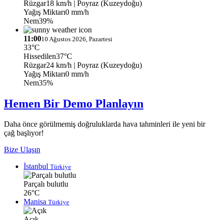
Rüzgar
18 km/h
| Poyraz (Kuzeydoğu)
Yağış Miktarı
0 mm/h
Nem
39%
11:00
10 Ağustos 2026, Pazartesi
33°C
Hissedilen
37°C
Rüzgar
24 km/h
| Poyraz (Kuzeydoğu)
Yağış Miktarı
0 mm/h
Nem
35%
Hemen Bir Demo Planlayın
Daha önce görülmemiş doğruluklarda hava tahminleri ile yeni bir
çağ başlıyor!
Bize Ulaşın
İstanbul
Türkiye
Parçalı bulutlu
26°C
Manisa
Türkiye
Açık