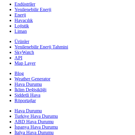
Endüstriler
Yenilenebilir Enerji
Enerji
Havacılık
Lojistik
Liman
Ürünler
Yenilenebilir Enerji Tahmini
SkyWatch
API
Map Layer
Blog
Weather Generator
Hava Durumu
İklim Değişikliği
Şiddetli Hava
Röportajlar
Hava Durumu
Turkiye Hava Durumu
ABD Hava Durumu
İspanya Hava Durumu
İtalya Hava Durumu