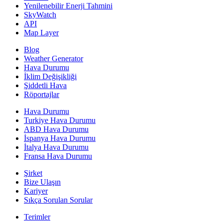
Yenilenebilir Enerji Tahmini
SkyWatch
API
Map Layer
Blog
Weather Generator
Hava Durumu
İklim Değişikliği
Şiddetli Hava
Röportajlar
Hava Durumu
Turkiye Hava Durumu
ABD Hava Durumu
İspanya Hava Durumu
İtalya Hava Durumu
Fransa Hava Durumu
Şirket
Bize Ulaşın
Kariyer
Sıkça Sorulan Sorular
Terimler