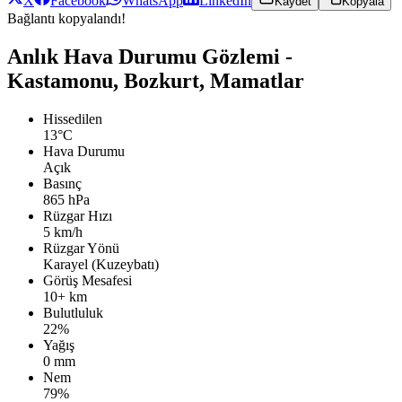
X
Facebook
WhatsApp
LinkedIn
Kaydet
Kopyala
Bağlantı kopyalandı!
Anlık Hava Durumu Gözlemi -
Kastamonu, Bozkurt, Mamatlar
Hissedilen
13°C
Hava Durumu
Açık
Basınç
865 hPa
Rüzgar Hızı
5 km/h
Rüzgar Yönü
Karayel (Kuzeybatı)
Görüş Mesafesi
10+ km
Bulutluluk
22%
Yağış
0 mm
Nem
79%