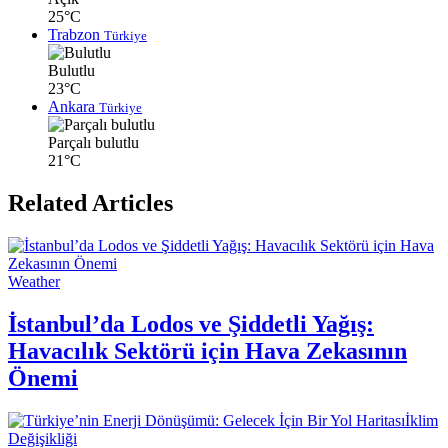
25°C
Trabzon
Türkiye
Bulutlu
23°C
Ankara
Türkiye
Parçalı bulutlu
21°C
Related Articles
Weather
İstanbul’da Lodos ve Şiddetli Yağış:
Havacılık Sektörü için Hava Zekasının
Önemi
İklim
Değişikliği