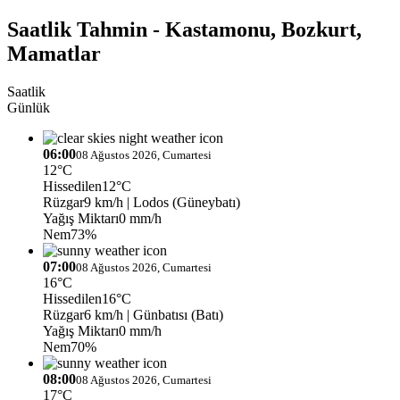
Saatlik Tahmin - Kastamonu, Bozkurt,
Mamatlar
Saatlik
Günlük
06:00
08 Ağustos 2026, Cumartesi
12°C
Hissedilen
12°C
Rüzgar
9 km/h
| Lodos (Güneybatı)
Yağış Miktarı
0 mm/h
Nem
73%
07:00
08 Ağustos 2026, Cumartesi
16°C
Hissedilen
16°C
Rüzgar
6 km/h
| Günbatısı (Batı)
Yağış Miktarı
0 mm/h
Nem
70%
08:00
08 Ağustos 2026, Cumartesi
17°C