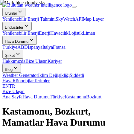
Ürünler
Yenilenebilir Enerji Tahmini
SkyWatch
API
Map Layer
Endüstriler
Yenilenebilir Enerji
Enerji
Havacılık
Lojistik
Liman
Hava Durumu
Türkiye
ABD
İspanya
İtalya
Fransa
Şirket
Hakkımızda
Bize Ulaşın
Kariyer
Blog
Weather Generator
İklim Değişikliği
Şiddetli
Hava
Röportajlar
Terimler
EN
TR
Bize Ulaşın
Ana Sayfa
Hava Durumu
Türkiye
Kastamonu
Bozkurt
Kastamonu, Bozkurt,
Mamatlar Hava Durumu