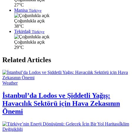
27°C
Manisa
Türkiye
Çoğunlukla açık
38°C
Tekirdağ
Türkiye
Çoğunlukla açık
29°C
Related Articles
Weather
İstanbul’da Lodos ve Şiddetli Yağış:
Havacılık Sektörü için Hava Zekasının
Önemi
İklim
Değişikliği