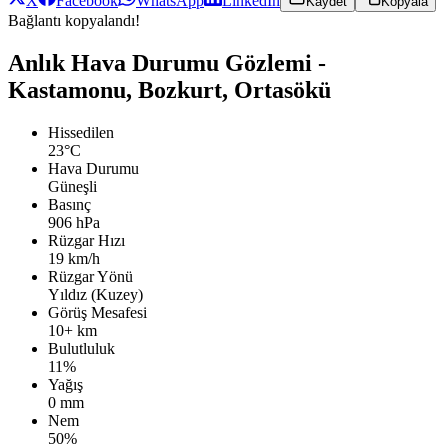
X
Facebook
WhatsApp
LinkedIn
Kaydet
Kopyala
Bağlantı kopyalandı!
Anlık Hava Durumu Gözlemi -
Kastamonu, Bozkurt, Ortasökü
Hissedilen
23°C
Hava Durumu
Güneşli
Basınç
906 hPa
Rüzgar Hızı
19 km/h
Rüzgar Yönü
Yıldız (Kuzey)
Görüş Mesafesi
10+ km
Bulutluluk
11%
Yağış
0 mm
Nem
50%