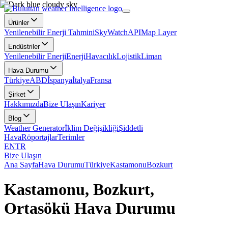
Ürünler
Yenilenebilir Enerji Tahmini
SkyWatch
API
Map Layer
Endüstriler
Yenilenebilir Enerji
Enerji
Havacılık
Lojistik
Liman
Hava Durumu
Türkiye
ABD
İspanya
İtalya
Fransa
Şirket
Hakkımızda
Bize Ulaşın
Kariyer
Blog
Weather Generator
İklim Değişikliği
Şiddetli
Hava
Röportajlar
Terimler
EN
TR
Bize Ulaşın
Ana Sayfa
Hava Durumu
Türkiye
Kastamonu
Bozkurt
Kastamonu, Bozkurt,
Ortasökü Hava Durumu