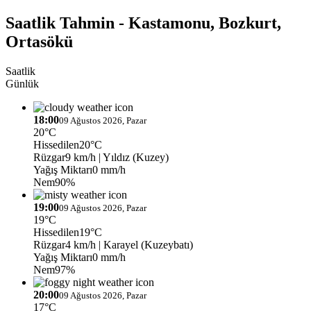
Saatlik Tahmin - Kastamonu, Bozkurt,
Ortasökü
Saatlik
Günlük
18:00
09 Ağustos 2026, Pazar
20°C
Hissedilen
20°C
Rüzgar
9 km/h
| Yıldız (Kuzey)
Yağış Miktarı
0 mm/h
Nem
90%
19:00
09 Ağustos 2026, Pazar
19°C
Hissedilen
19°C
Rüzgar
4 km/h
| Karayel (Kuzeybatı)
Yağış Miktarı
0 mm/h
Nem
97%
20:00
09 Ağustos 2026, Pazar
17°C