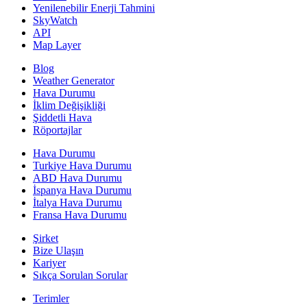
Yenilenebilir Enerji Tahmini
SkyWatch
API
Map Layer
Blog
Weather Generator
Hava Durumu
İklim Değişikliği
Şiddetli Hava
Röportajlar
Hava Durumu
Turkiye Hava Durumu
ABD Hava Durumu
İspanya Hava Durumu
İtalya Hava Durumu
Fransa Hava Durumu
Şirket
Bize Ulaşın
Kariyer
Sıkça Sorulan Sorular
Terimler