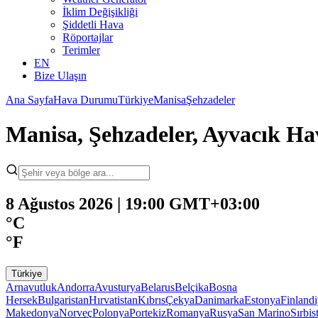
İklim Değişikliği
Şiddetli Hava
Röportajlar
Terimler
EN
Bize Ulaşın
Ana Sayfa
Hava Durumu
Türkiye
Manisa
Şehzadeler
Manisa, Şehzadeler, Ayvacık 
8 Ağustos 2026 | 19:00 GMT+03:00
°C
°F
Türkiye
Arnavutluk
Andorra
Avusturya
Belarus
Belçika
Bosna
Hersek
Bulgaristan
Hırvatistan
Kıbrıs
Çekya
Danimarka
Estonya
Finland
Makedonya
Norveç
Polonya
Portekiz
Romanya
Rusya
San Marino
Sırbis