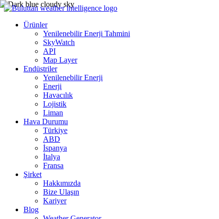
Ürünler
Yenilenebilir Enerji Tahmini
SkyWatch
API
Map Layer
Endüstriler
Yenilenebilir Enerji
Enerji
Havacılık
Lojistik
Liman
Hava Durumu
Türkiye
ABD
İspanya
İtalya
Fransa
Şirket
Hakkımızda
Bize Ulaşın
Kariyer
Blog
Weather Generator