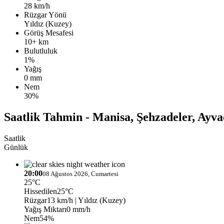
28 km/h
Rüzgar Yönü
Yıldız (Kuzey)
Görüş Mesafesi
10+ km
Bulutluluk
1%
Yağış
0 mm
Nem
30%
Saatlik Tahmin - Manisa, Şehzadeler, Ayva
Saatlik
Günlük
20:00
08 Ağustos 2026, Cumartesi
25°C
Hissedilen
25°C
Rüzgar
13 km/h
| Yıldız (Kuzey)
Yağış Miktarı
0 mm/h
Nem
54%