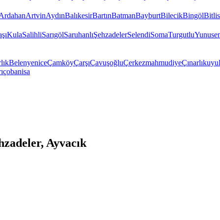
Ardahan
Artvin
Aydın
Balıkesir
Bartın
Batman
Bayburt
Bilecik
Bingöl
Bitlis
şı
Kula
Salihli
Sarıgöl
Saruhanlı
Şehzadeler
Selendi
Soma
Turgutlu
Yunuse
lık
Belenyenice
Çamköy
Çarşı
Çavuşoğlu
Çerkezmahmudiye
Çınarlıkuyu
ıçobanisa
zadeler, Ayvacık