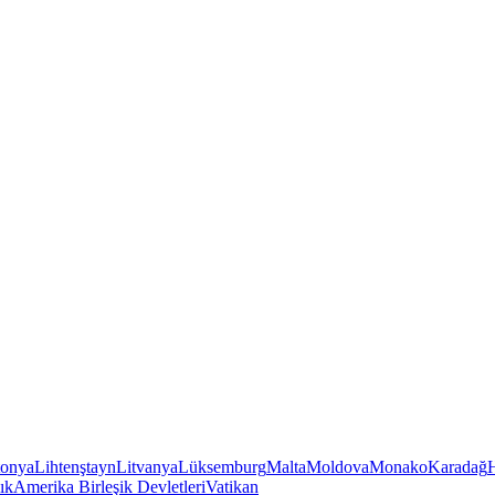
tonya
Lihtenştayn
Litvanya
Lüksemburg
Malta
Moldova
Monako
Karadağ
ık
Amerika Birleşik Devletleri
Vatikan