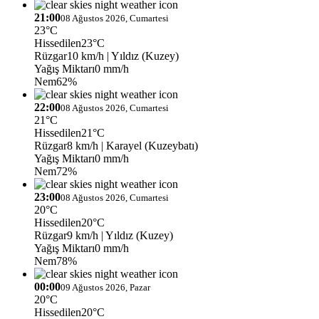
21:00
08 Ağustos 2026, Cumartesi
23°C
Hissedilen
23°C
Rüzgar
10 km/h
| Yıldız (Kuzey)
Yağış Miktarı
0 mm/h
Nem
62%
22:00
08 Ağustos 2026, Cumartesi
21°C
Hissedilen
21°C
Rüzgar
8 km/h
| Karayel (Kuzeybatı)
Yağış Miktarı
0 mm/h
Nem
72%
23:00
08 Ağustos 2026, Cumartesi
20°C
Hissedilen
20°C
Rüzgar
9 km/h
| Yıldız (Kuzey)
Yağış Miktarı
0 mm/h
Nem
78%
00:00
09 Ağustos 2026, Pazar
20°C
Hissedilen
20°C