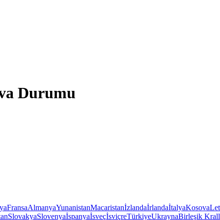
Hava Durumu
iya
Fransa
Almanya
Yunanistan
Macaristan
İzlanda
İrlanda
İtalya
Kosova
Le
tan
Slovakya
Slovenya
İspanya
İsveç
İsviçre
Türkiye
Ukrayna
Birleşik Krall