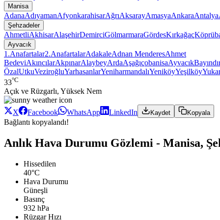
Manisa
Adana
Adıyaman
Afyonkarahisar
Ağrı
Aksaray
Amasya
Ankara
Antalya
Şehzadeler
Ahmetli
Akhisar
Alaşehir
Demirci
Gölmarmara
Gördes
Kırkağaç
Köprüba
Ayvacık
1.Anafartalar
2.Anafartalar
Adakale
Adnan Menderes
Ahmet
Bedevi
Akıncılar
Akpınar
Alaybey
Arda
Aşağıçobanisa
Ayvacık
Bayındır
Özal
Utku
Veziroğlu
Yarhasanlar
Yeniharmandalı
Yeniköy
Yeşilköy
Yukar
°C
33
Açık ve Rüzgarlı, Yüksek Nem
X
Facebook
WhatsApp
LinkedIn
Kaydet
Kopyala
Bağlantı kopyalandı!
Anlık Hava Durumu Gözlemi - Manisa, Şeh
Hissedilen
40°C
Hava Durumu
Güneşli
Basınç
932 hPa
Rüzgar Hızı