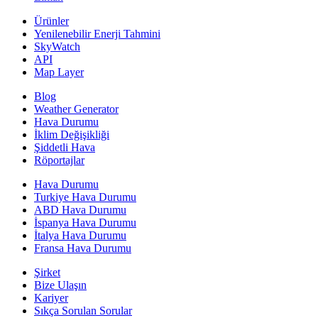
Ürünler
Yenilenebilir Enerji Tahmini
SkyWatch
API
Map Layer
Blog
Weather Generator
Hava Durumu
İklim Değişikliği
Şiddetli Hava
Röportajlar
Hava Durumu
Turkiye Hava Durumu
ABD Hava Durumu
İspanya Hava Durumu
İtalya Hava Durumu
Fransa Hava Durumu
Şirket
Bize Ulaşın
Kariyer
Sıkça Sorulan Sorular