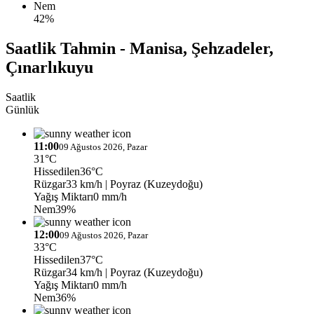
Nem
42%
Saatlik Tahmin - Manisa, Şehzadeler,
Çınarlıkuyu
Saatlik
Günlük
11:00
09 Ağustos 2026, Pazar
31°C
Hissedilen
36°C
Rüzgar
33 km/h
| Poyraz (Kuzeydoğu)
Yağış Miktarı
0 mm/h
Nem
39%
12:00
09 Ağustos 2026, Pazar
33°C
Hissedilen
37°C
Rüzgar
34 km/h
| Poyraz (Kuzeydoğu)
Yağış Miktarı
0 mm/h
Nem
36%