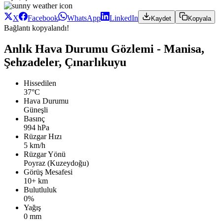
X
Facebook
WhatsApp
LinkedIn
Kaydet
Kopyala
Bağlantı kopyalandı!
Anlık Hava Durumu Gözlemi - Manisa,
Şehzadeler, Çınarlıkuyu
Hissedilen
37°C
Hava Durumu
Güneşli
Basınç
994 hPa
Rüzgar Hızı
5 km/h
Rüzgar Yönü
Poyraz (Kuzeydoğu)
Görüş Mesafesi
10+ km
Bulutluluk
0%
Yağış
0 mm