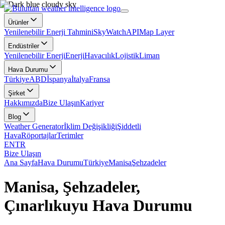
Ürünler
Yenilenebilir Enerji Tahmini
SkyWatch
API
Map Layer
Endüstriler
Yenilenebilir Enerji
Enerji
Havacılık
Lojistik
Liman
Hava Durumu
Türkiye
ABD
İspanya
İtalya
Fransa
Şirket
Hakkımızda
Bize Ulaşın
Kariyer
Blog
Weather Generator
İklim Değişikliği
Şiddetli
Hava
Röportajlar
Terimler
EN
TR
Bize Ulaşın
Ana Sayfa
Hava Durumu
Türkiye
Manisa
Şehzadeler
Manisa, Şehzadeler,
Çınarlıkuyu Hava Durumu