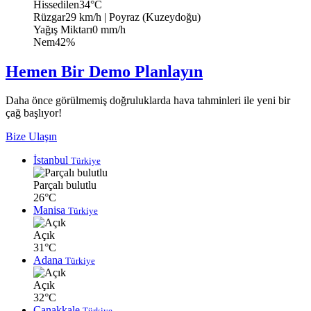
Hissedilen
34°C
Rüzgar
29 km/h
| Poyraz (Kuzeydoğu)
Yağış Miktarı
0 mm/h
Nem
42%
Hemen Bir Demo Planlayın
Daha önce görülmemiş doğruluklarda hava tahminleri ile yeni bir
çağ başlıyor!
Bize Ulaşın
İstanbul
Türkiye
Parçalı bulutlu
26°C
Manisa
Türkiye
Açık
31°C
Adana
Türkiye
Açık
32°C
Çanakkale
Türkiye