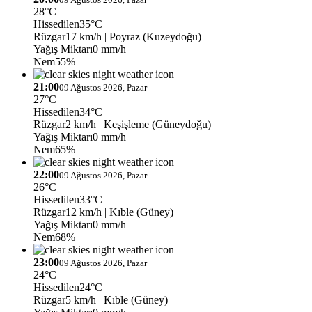
28°C
Hissedilen
35°C
Rüzgar
17 km/h
| Poyraz (Kuzeydoğu)
Yağış Miktarı
0 mm/h
Nem
55%
21:00
09 Ağustos 2026, Pazar
27°C
Hissedilen
34°C
Rüzgar
2 km/h
| Keşişleme (Güneydoğu)
Yağış Miktarı
0 mm/h
Nem
65%
22:00
09 Ağustos 2026, Pazar
26°C
Hissedilen
33°C
Rüzgar
12 km/h
| Kıble (Güney)
Yağış Miktarı
0 mm/h
Nem
68%
23:00
09 Ağustos 2026, Pazar
24°C
Hissedilen
24°C
Rüzgar
5 km/h
| Kıble (Güney)