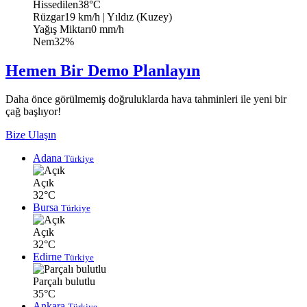
Hissedilen
38°C
Rüzgar
19 km/h
| Yıldız (Kuzey)
Yağış Miktarı
0 mm/h
Nem
32%
Hemen Bir Demo Planlayın
Daha önce görülmemiş doğruluklarda hava tahminleri ile yeni bir
çağ başlıyor!
Bize Ulaşın
Adana
Türkiye
Açık
32°C
Bursa
Türkiye
Açık
32°C
Edirne
Türkiye
Parçalı bulutlu
35°C
Ankara
Türkiye