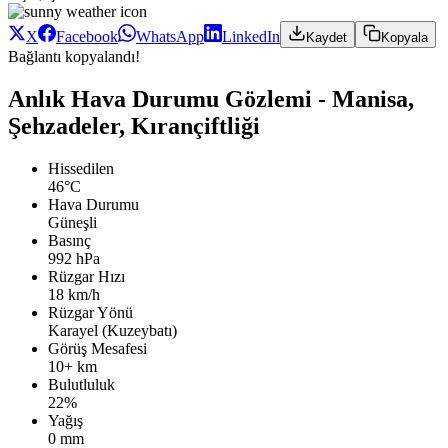
X
Facebook
WhatsApp
LinkedIn
Kaydet
Kopyala
Bağlantı kopyalandı!
Anlık Hava Durumu Gözlemi - Manisa,
Şehzadeler, Kırançiftliği
Hissedilen
46°C
Hava Durumu
Güneşli
Basınç
992 hPa
Rüzgar Hızı
18 km/h
Rüzgar Yönü
Karayel (Kuzeybatı)
Görüş Mesafesi
10+ km
Bulutluluk
22%
Yağış
0 mm