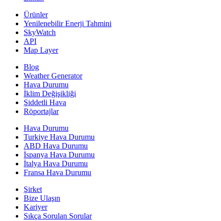
Ürünler
Yenilenebilir Enerji Tahmini
SkyWatch
API
Map Layer
Blog
Weather Generator
Hava Durumu
İklim Değişikliği
Şiddetli Hava
Röportajlar
Hava Durumu
Turkiye Hava Durumu
ABD Hava Durumu
İspanya Hava Durumu
İtalya Hava Durumu
Fransa Hava Durumu
Şirket
Bize Ulaşın
Kariyer
Sıkça Sorulan Sorular