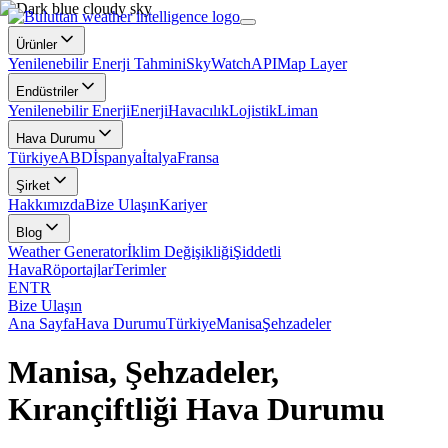
Ürünler
Yenilenebilir Enerji Tahmini
SkyWatch
API
Map Layer
Endüstriler
Yenilenebilir Enerji
Enerji
Havacılık
Lojistik
Liman
Hava Durumu
Türkiye
ABD
İspanya
İtalya
Fransa
Şirket
Hakkımızda
Bize Ulaşın
Kariyer
Blog
Weather Generator
İklim Değişikliği
Şiddetli
Hava
Röportajlar
Terimler
EN
TR
Bize Ulaşın
Ana Sayfa
Hava Durumu
Türkiye
Manisa
Şehzadeler
Manisa, Şehzadeler,
Kırançiftliği Hava Durumu