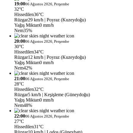
19:00
06 Ağustos 2026, Perşembe
32°C
Hissedilen
36°C
Rüzgar
29 km/h
| Poyraz (Kuzeydoğu)
Yağış Miktarı
0 mm/h
Nem
35%
20:00
06 Ağustos 2026, Perşembe
30°C
Hissedilen
34°C
Rüzgar
12 km/h
| Poyraz (Kuzeydoğu)
Yağış Miktarı
0 mm/h
Nem
42%
21:00
06 Ağustos 2026, Perşembe
28°C
Hissedilen
32°C
Rüzgar
5 km/h
| Keşişleme (Güneydoğu)
Yağış Miktarı
0 mm/h
Nem
48%
22:00
06 Ağustos 2026, Perşembe
27°C
Hissedilen
31°C
Rüzgar
10 km/h
| Lodos (Güneybatı)