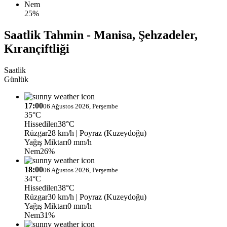
Nem
25%
Saatlik Tahmin - Manisa, Şehzadeler,
Kırançiftliği
Saatlik
Günlük
17:00
06 Ağustos 2026, Perşembe
35°C
Hissedilen
38°C
Rüzgar
28 km/h
| Poyraz (Kuzeydoğu)
Yağış Miktarı
0 mm/h
Nem
26%
18:00
06 Ağustos 2026, Perşembe
34°C
Hissedilen
38°C
Rüzgar
30 km/h
| Poyraz (Kuzeydoğu)
Yağış Miktarı
0 mm/h
Nem
31%