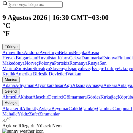
9 Ağustos 2026 | 16:30 GMT+03:00
°C
°F
Türkiye
Arnavutluk
Andorra
Avusturya
Belarus
Belçika
Bosna
Hersek
Bulgaristan
Hırvatistan
Kıbrıs
Çekya
Danimarka
Estonya
Finland
Makedonya
Norveç
Polonya
Portekiz
Romanya
Rusya
San
Marino
Sırbistan
Slovakya
Slovenya
İspanya
İsveç
İsviçre
Türkiye
Ukray
Krallık
Amerika Birleşik Devletleri
Vatikan
Manisa
Adana
Adıyaman
Afyonkarahisar
Ağrı
Aksaray
Amasya
Ankara
Antalya
Selendi
Ahmetli
Akhisar
Alaşehir
Demirci
Gölmarmara
Gördes
Kırkağaç
Köprüba
Avlaşa
Akçakertil
Altınköy
Avlaşa
Beypınar
Çalıklı
Çamköy
Çamlıca
Çampınar
Mahalle
Yıldız
Zafer
Zıramanlar
°C
37
Açık ve Rüzgarlı, Yüksek Nem