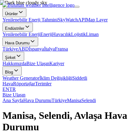
Ürünler
Yenilenebilir Enerji Tahmini
SkyWatch
API
Map Layer
Endüstriler
Yenilenebilir Enerji
Enerji
Havacılık
Lojistik
Liman
Hava Durumu
Türkiye
ABD
İspanya
İtalya
Fransa
Şirket
Hakkımızda
Bize Ulaşın
Kariyer
Blog
Weather Generator
İklim Değişikliği
Şiddetli
Hava
Röportajlar
Terimler
EN
TR
Bize Ulaşın
Ana Sayfa
Hava Durumu
Türkiye
Manisa
Selendi
Manisa, Selendi, Avlaşa Hava
Durumu