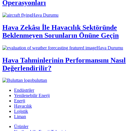
Operasyonları
Hava Durumu
Hava Zekâsı İle Havacılık Sektöründe
Beklenmeyen Sorunların Önüne Geçin
Hava Durumu
Hava Tahminlerinin Performansını Nasıl
Değerlendirilir?
buluttan
Endüstriler
Yenilenebilir Enerji
Enerji
Havacılık
Lojistik
Liman
Ürünler