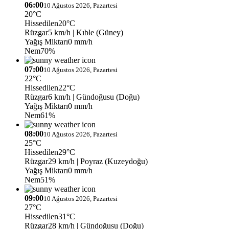
06:00
10 Ağustos 2026, Pazartesi
20°C
Hissedilen
20°C
Rüzgar
5 km/h
| Kıble (Güney)
Yağış Miktarı
0 mm/h
Nem
70%
07:00
10 Ağustos 2026, Pazartesi
22°C
Hissedilen
22°C
Rüzgar
6 km/h
| Gündoğusu (Doğu)
Yağış Miktarı
0 mm/h
Nem
61%
08:00
10 Ağustos 2026, Pazartesi
25°C
Hissedilen
29°C
Rüzgar
29 km/h
| Poyraz (Kuzeydoğu)
Yağış Miktarı
0 mm/h
Nem
51%
09:00
10 Ağustos 2026, Pazartesi
27°C
Hissedilen
31°C
Rüzgar
28 km/h
| Gündoğusu (Doğu)