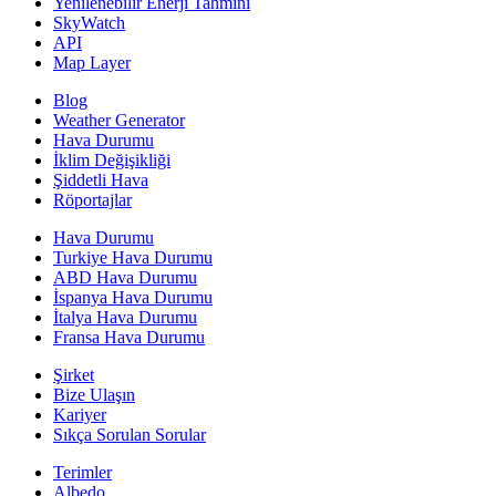
Yenilenebilir Enerji Tahmini
SkyWatch
API
Map Layer
Blog
Weather Generator
Hava Durumu
İklim Değişikliği
Şiddetli Hava
Röportajlar
Hava Durumu
Turkiye Hava Durumu
ABD Hava Durumu
İspanya Hava Durumu
İtalya Hava Durumu
Fransa Hava Durumu
Şirket
Bize Ulaşın
Kariyer
Sıkça Sorulan Sorular
Terimler
Albedo