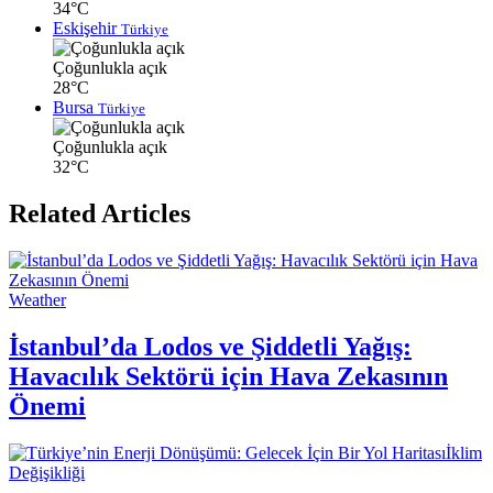
34°C
Eskişehir
Türkiye
Çoğunlukla açık
28°C
Bursa
Türkiye
Çoğunlukla açık
32°C
Related Articles
Weather
İstanbul’da Lodos ve Şiddetli Yağış:
Havacılık Sektörü için Hava Zekasının
Önemi
İklim
Değişikliği