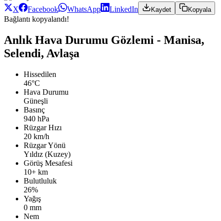
X
Facebook
WhatsApp
LinkedIn
Kaydet
Kopyala
Bağlantı kopyalandı!
Anlık Hava Durumu Gözlemi - Manisa,
Selendi, Avlaşa
Hissedilen
46°C
Hava Durumu
Güneşli
Basınç
940 hPa
Rüzgar Hızı
20 km/h
Rüzgar Yönü
Yıldız (Kuzey)
Görüş Mesafesi
10+ km
Bulutluluk
26%
Yağış
0 mm
Nem