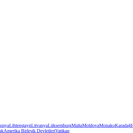
tonya
Lihtenştayn
Litvanya
Lüksemburg
Malta
Moldova
Monako
Karadağ
ık
Amerika Birleşik Devletleri
Vatikan