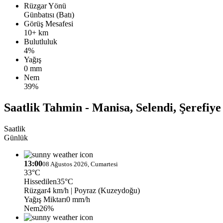
Rüzgar Yönü
Günbatısı (Batı)
Görüş Mesafesi
10+ km
Bulutluluk
4%
Yağış
0 mm
Nem
39%
Saatlik Tahmin - Manisa, Selendi, Şerefiye
Saatlik
Günlük
13:00
08 Ağustos 2026, Cumartesi
33°C
Hissedilen
35°C
Rüzgar
4 km/h
| Poyraz (Kuzeydoğu)
Yağış Miktarı
0 mm/h
Nem
26%