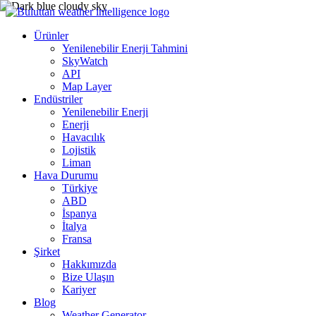
Ürünler
Yenilenebilir Enerji Tahmini
SkyWatch
API
Map Layer
Endüstriler
Yenilenebilir Enerji
Enerji
Havacılık
Lojistik
Liman
Hava Durumu
Türkiye
ABD
İspanya
İtalya
Fransa
Şirket
Hakkımızda
Bize Ulaşın
Kariyer
Blog
Weather Generator