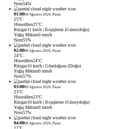
Nem
54%
01:00
09 Ağustos 2026, Pazar
25°C
Hissedilen
25°C
Rüzgar
11 km/h
| Keşişleme (Güneydoğu)
Yağış Miktarı
0 mm/h
Nem
55%
02:00
09 Ağustos 2026, Pazar
24°C
Hissedilen
24°C
Rüzgar
10 km/h
| Gündoğusu (Doğu)
Yağış Miktarı
0 mm/h
Nem
57%
03:00
09 Ağustos 2026, Pazar
23°C
Hissedilen
23°C
Rüzgar
10 km/h
| Keşişleme (Güneydoğu)
Yağış Miktarı
0 mm/h
Nem
57%
04:00
09 Ağustos 2026, Pazar
22°C