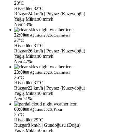
28°C
Hissedilen
32°C
Rüzgar
24 km/h
| Poyraz (Kuzeydoğu)
Yağış Miktarı
0 mm/h
Nem
43%
22:00
08 Ağustos 2026, Cumartesi
27°C
Hissedilen
31°C
Rüzgar
26 km/h
| Poyraz (Kuzeydoğu)
Yağış Miktarı
0 mm/h
Nem
47%
23:00
08 Ağustos 2026, Cumartesi
26°C
Hissedilen
31°C
Rüzgar
22 km/h
| Poyraz (Kuzeydoğu)
Yağış Miktarı
0 mm/h
Nem
51%
00:00
09 Ağustos 2026, Pazar
25°C
Hissedilen
29°C
Rüzgar
8 km/h
| Gündoğusu (Doğu)
Yağış Miktarı
0 mm/h