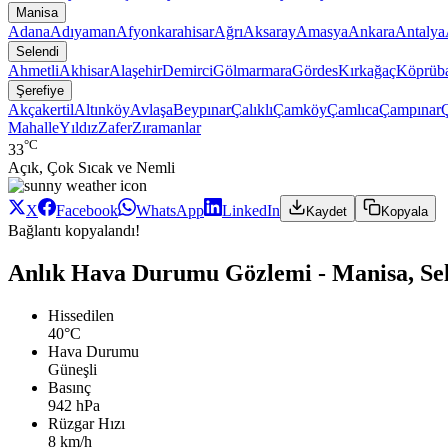
Manisa
Adana
Adıyaman
Afyonkarahisar
Ağrı
Aksaray
Amasya
Ankara
Antalya
Selendi
Ahmetli
Akhisar
Alaşehir
Demirci
Gölmarmara
Gördes
Kırkağaç
Köprüba
Şerefiye
Akçakertil
Altınköy
Avlaşa
Beypınar
Çalıklı
Çamköy
Çamlıca
Çampınar
Mahalle
Yıldız
Zafer
Zıramanlar
°C
33
Açık, Çok Sıcak ve Nemli
X
Facebook
WhatsApp
LinkedIn
Kaydet
Kopyala
Bağlantı kopyalandı!
Anlık Hava Durumu Gözlemi - Manisa, Sele
Hissedilen
40°C
Hava Durumu
Güneşli
Basınç
942 hPa
Rüzgar Hızı
8 km/h