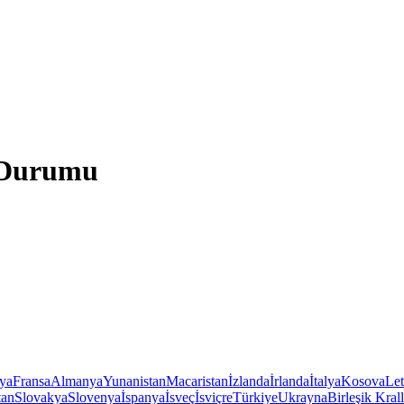
a Durumu
iya
Fransa
Almanya
Yunanistan
Macaristan
İzlanda
İrlanda
İtalya
Kosova
Le
tan
Slovakya
Slovenya
İspanya
İsveç
İsviçre
Türkiye
Ukrayna
Birleşik Krall