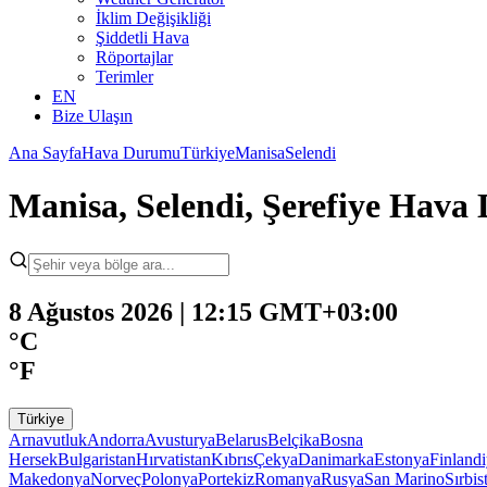
İklim Değişikliği
Şiddetli Hava
Röportajlar
Terimler
EN
Bize Ulaşın
Ana Sayfa
Hava Durumu
Türkiye
Manisa
Selendi
Manisa, Selendi, Şerefiye Hav
8 Ağustos 2026 | 12:15 GMT+03:00
°C
°F
Türkiye
Arnavutluk
Andorra
Avusturya
Belarus
Belçika
Bosna
Hersek
Bulgaristan
Hırvatistan
Kıbrıs
Çekya
Danimarka
Estonya
Finland
Makedonya
Norveç
Polonya
Portekiz
Romanya
Rusya
San Marino
Sırbis