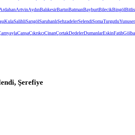
Ardahan
Artvin
Aydın
Balıkesir
Bartın
Batman
Bayburt
Bilecik
Bingöl
Bitlis
şı
Kula
Salihli
Sarıgöl
Saruhanlı
Şehzadeler
Selendi
Soma
Turgutlu
Yunuse
Çamyayla
Çanşa
Çıkrıkçı
Çinan
Çortak
Dedeler
Dumanlar
Eskin
Fatih
Gölba
ndi, Şerefiye