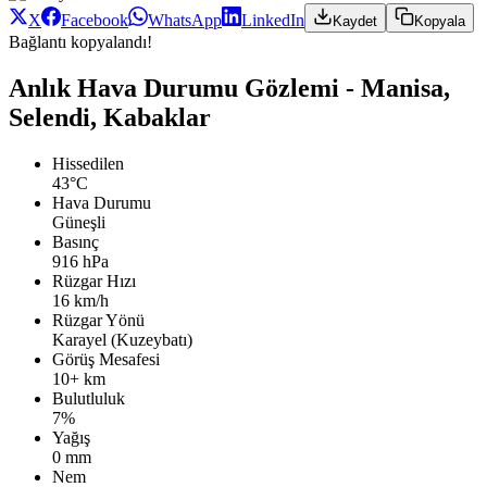
X
Facebook
WhatsApp
LinkedIn
Kaydet
Kopyala
Bağlantı kopyalandı!
Anlık Hava Durumu Gözlemi - Manisa,
Selendi, Kabaklar
Hissedilen
43°C
Hava Durumu
Güneşli
Basınç
916 hPa
Rüzgar Hızı
16 km/h
Rüzgar Yönü
Karayel (Kuzeybatı)
Görüş Mesafesi
10+ km
Bulutluluk
7%
Yağış
0 mm
Nem