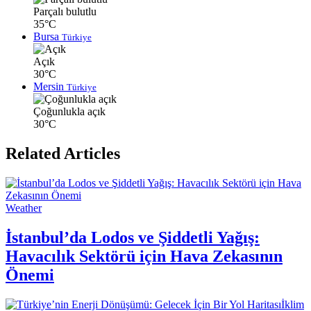
Parçalı bulutlu
35°C
Bursa
Türkiye
Açık
30°C
Mersin
Türkiye
Çoğunlukla açık
30°C
Related Articles
Weather
İstanbul’da Lodos ve Şiddetli Yağış:
Havacılık Sektörü için Hava Zekasının
Önemi
İklim