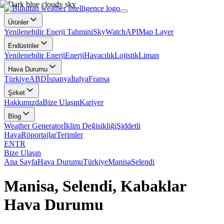
Ürünler
Yenilenebilir Enerji Tahmini
SkyWatch
API
Map Layer
Endüstriler
Yenilenebilir Enerji
Enerji
Havacılık
Lojistik
Liman
Hava Durumu
Türkiye
ABD
İspanya
İtalya
Fransa
Şirket
Hakkımızda
Bize Ulaşın
Kariyer
Blog
Weather Generator
İklim Değişikliği
Şiddetli
Hava
Röportajlar
Terimler
EN
TR
Bize Ulaşın
Ana Sayfa
Hava Durumu
Türkiye
Manisa
Selendi
Manisa, Selendi, Kabaklar
Hava Durumu