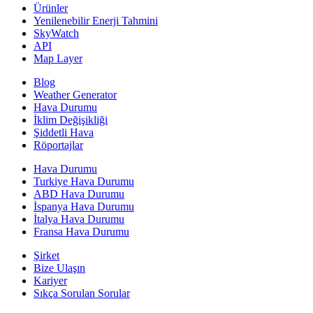
Ürünler
Yenilenebilir Enerji Tahmini
SkyWatch
API
Map Layer
Blog
Weather Generator
Hava Durumu
İklim Değişikliği
Şiddetli Hava
Röportajlar
Hava Durumu
Turkiye Hava Durumu
ABD Hava Durumu
İspanya Hava Durumu
İtalya Hava Durumu
Fransa Hava Durumu
Şirket
Bize Ulaşın
Kariyer
Sıkça Sorulan Sorular