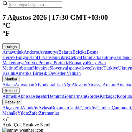
7 Ağustos 2026 | 17:30 GMT+03:00
°C
°F
Türkiye
Arnavutluk
Andorra
Avusturya
Belarus
Belçika
Bosna
Hersek
Bulgaristan
Hırvatistan
Kıbrıs
Çekya
Danimarka
Estonya
Finland
Makedonya
Norveç
Polonya
Portekiz
Romanya
Rusya
San
Marino
Sırbistan
Slovakya
Slovenya
İspanya
İsveç
İsviçre
Türkiye
Ukray
Krallık
Amerika Birleşik Devletleri
Vatikan
Manisa
Adana
Adıyaman
Afyonkarahisar
Ağrı
Aksaray
Amasya
Ankara
Antalya
Selendi
Ahmetli
Akhisar
Alaşehir
Demirci
Gölmarmara
Gördes
Kırkağaç
Köprüba
Kabaklar
Akçakertil
Altınköy
Avlaşa
Beypınar
Çalıklı
Çamköy
Çamlıca
Çampınar
Mahalle
Yıldız
Zafer
Zıramanlar
°C
35
Açık, Çok Sıcak ve Nemli