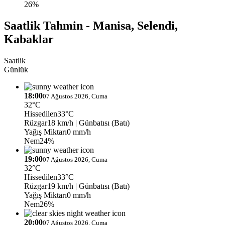
26%
Saatlik Tahmin - Manisa, Selendi,
Kabaklar
Saatlik
Günlük
18:00
07 Ağustos 2026, Cuma
32°C
Hissedilen
33°C
Rüzgar
18 km/h
| Günbatısı (Batı)
Yağış Miktarı
0 mm/h
Nem
24%
19:00
07 Ağustos 2026, Cuma
32°C
Hissedilen
33°C
Rüzgar
19 km/h
| Günbatısı (Batı)
Yağış Miktarı
0 mm/h
Nem
26%
20:00
07 Ağustos 2026, Cuma