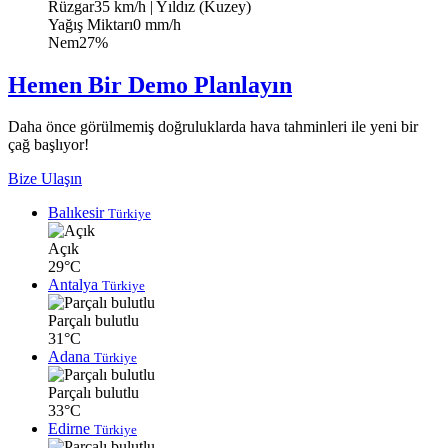
Rüzgar
35 km/h
| Yıldız (Kuzey)
Yağış Miktarı
0 mm/h
Nem
27%
Hemen Bir Demo Planlayın
Daha önce görülmemiş doğruluklarda hava tahminleri ile yeni bir
çağ başlıyor!
Bize Ulaşın
Balıkesir
Türkiye
Açık
29°C
Antalya
Türkiye
Parçalı bulutlu
31°C
Adana
Türkiye
Parçalı bulutlu
33°C
Edirne
Türkiye