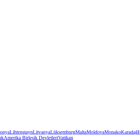
tonya
Lihtenştayn
Litvanya
Lüksemburg
Malta
Moldova
Monako
Karadağ
ık
Amerika Birleşik Devletleri
Vatikan