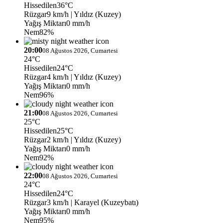
Hissedilen
36°C
Rüzgar
9 km/h
| Yıldız (Kuzey)
Yağış Miktarı
0 mm/h
Nem
82%
20:00
08 Ağustos 2026, Cumartesi
24°C
Hissedilen
24°C
Rüzgar
4 km/h
| Yıldız (Kuzey)
Yağış Miktarı
0 mm/h
Nem
96%
21:00
08 Ağustos 2026, Cumartesi
25°C
Hissedilen
25°C
Rüzgar
2 km/h
| Yıldız (Kuzey)
Yağış Miktarı
0 mm/h
Nem
92%
22:00
08 Ağustos 2026, Cumartesi
24°C
Hissedilen
24°C
Rüzgar
3 km/h
| Karayel (Kuzeybatı)
Yağış Miktarı
0 mm/h
Nem
95%