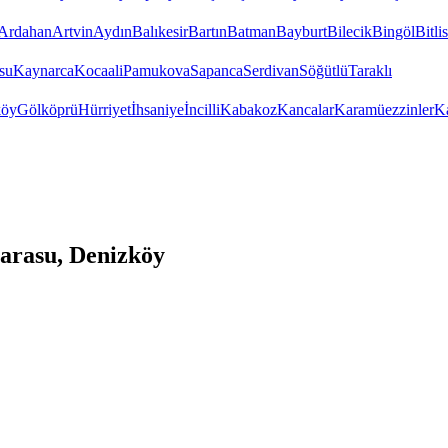
Ardahan
Artvin
Aydın
Balıkesir
Bartın
Batman
Bayburt
Bilecik
Bingöl
Bitlis
su
Kaynarca
Kocaali
Pamukova
Sapanca
Serdivan
Söğütlü
Taraklı
köy
Gölköprü
Hürriyet
İhsaniye
İncilli
Kabakoz
Kancalar
Karamüezzinler
Ka
arasu, Denizköy