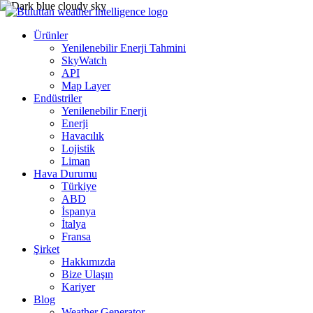
Ürünler
Yenilenebilir Enerji Tahmini
SkyWatch
API
Map Layer
Endüstriler
Yenilenebilir Enerji
Enerji
Havacılık
Lojistik
Liman
Hava Durumu
Türkiye
ABD
İspanya
İtalya
Fransa
Şirket
Hakkımızda
Bize Ulaşın
Kariyer
Blog
Weather Generator