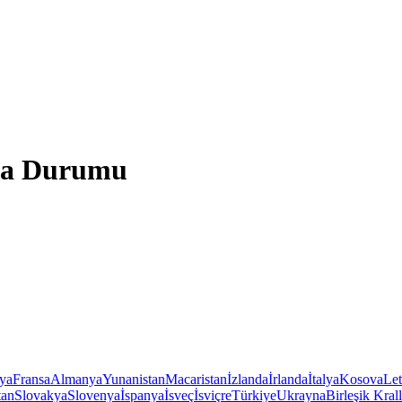
ava Durumu
iya
Fransa
Almanya
Yunanistan
Macaristan
İzlanda
İrlanda
İtalya
Kosova
Le
tan
Slovakya
Slovenya
İspanya
İsveç
İsviçre
Türkiye
Ukrayna
Birleşik Krall