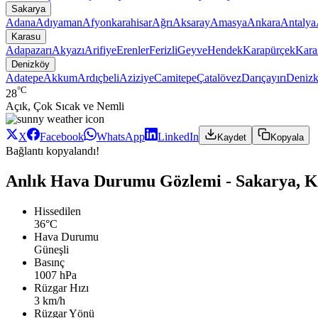
Sakarya
Adana
Adıyaman
Afyonkarahisar
Ağrı
Aksaray
Amasya
Ankara
Antalya
Karasu
Adapazarı
Akyazı
Arifiye
Erenler
Ferizli
Geyve
Hendek
Karapürçek
Kara
Denizköy
Adatepe
Akkum
Ardıçbeli
Aziziye
Camitepe
Çatalövez
Darıçayırı
Deniz
°C
28
Açık, Çok Sıcak ve Nemli
X
Facebook
WhatsApp
LinkedIn
Kaydet
Kopyala
Bağlantı kopyalandı!
Anlık Hava Durumu Gözlemi - Sakarya, K
Hissedilen
36°C
Hava Durumu
Güneşli
Basınç
1007 hPa
Rüzgar Hızı
3 km/h
Rüzgar Yönü