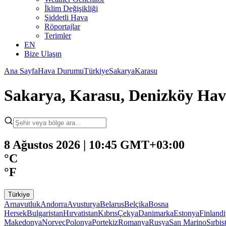
İklim Değişikliği
Şiddetli Hava
Röportajlar
Terimler
EN
Bize Ulaşın
Ana Sayfa
Hava Durumu
Türkiye
Sakarya
Karasu
Sakarya, Karasu, Denizköy H
8 Ağustos 2026 | 10:45 GMT+03:00
°C
°F
Türkiye
Arnavutluk
Andorra
Avusturya
Belarus
Belçika
Bosna
Hersek
Bulgaristan
Hırvatistan
Kıbrıs
Çekya
Danimarka
Estonya
Finland
Makedonya
Norveç
Polonya
Portekiz
Romanya
Rusya
San Marino
Sırbis