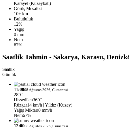
Karayel (Kuzeybatı)
Görüş Mesafesi
10+ km
Bulutluluk
12%
Yağış
0 mm
Nem
67%
Saatlik Tahmin - Sakarya, Karasu, Denizk
Saatlik
Günlük
11:00
08 Ağustos 2026, Cumartesi
28°C
Hissedilen
36°C
Rüzgar
14 km/h
| Yıldız (Kuzey)
Yağış Miktarı
0 mm/h
Nem
67%
12:00
08 Ağustos 2026, Cumartesi