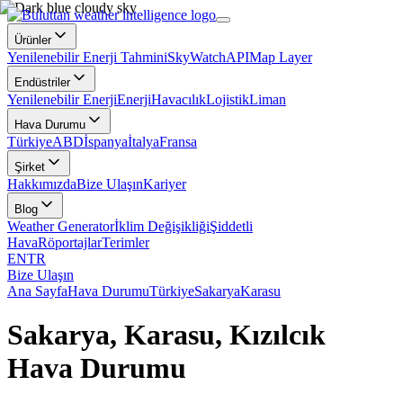
Ürünler
Yenilenebilir Enerji Tahmini
SkyWatch
API
Map Layer
Endüstriler
Yenilenebilir Enerji
Enerji
Havacılık
Lojistik
Liman
Hava Durumu
Türkiye
ABD
İspanya
İtalya
Fransa
Şirket
Hakkımızda
Bize Ulaşın
Kariyer
Blog
Weather Generator
İklim Değişikliği
Şiddetli
Hava
Röportajlar
Terimler
EN
TR
Bize Ulaşın
Ana Sayfa
Hava Durumu
Türkiye
Sakarya
Karasu
Sakarya, Karasu, Kızılcık
Hava Durumu