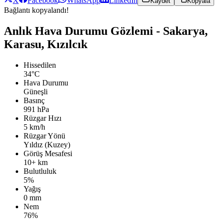
X
Facebook
WhatsApp
LinkedIn
Kaydet
Kopyala
Bağlantı kopyalandı!
Anlık Hava Durumu Gözlemi - Sakarya,
Karasu, Kızılcık
Hissedilen
34°C
Hava Durumu
Güneşli
Basınç
991 hPa
Rüzgar Hızı
5 km/h
Rüzgar Yönü
Yıldız (Kuzey)
Görüş Mesafesi
10+ km
Bulutluluk
5%
Yağış
0 mm
Nem
76%