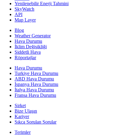
Yenilenebilir Enerji Tahmini
SkyWatch
API
Map Layer
Blog
Weather Generator
Hava Durumu
İklim Değişikliği
Şiddetli Hava
Röportajlar
Hava Durumu
Turkiye Hava Durumu
ABD Hava Durumu
İspanya Hava Durumu
İtalya Hava Durumu
Fransa Hava Durumu
Şirket
Bize Ulaşın
Kariyer
Sıkça Sorulan Sorular
Terimler