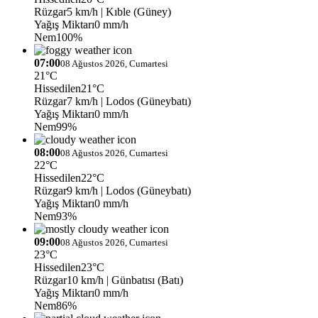
Rüzgar
5 km/h
| Kıble (Güney)
Yağış Miktarı
0 mm/h
Nem
100%
07:00
08 Ağustos 2026, Cumartesi
21°C
Hissedilen
21°C
Rüzgar
7 km/h
| Lodos (Güneybatı)
Yağış Miktarı
0 mm/h
Nem
99%
08:00
08 Ağustos 2026, Cumartesi
22°C
Hissedilen
22°C
Rüzgar
9 km/h
| Lodos (Güneybatı)
Yağış Miktarı
0 mm/h
Nem
93%
09:00
08 Ağustos 2026, Cumartesi
23°C
Hissedilen
23°C
Rüzgar
10 km/h
| Günbatısı (Batı)
Yağış Miktarı
0 mm/h
Nem
86%