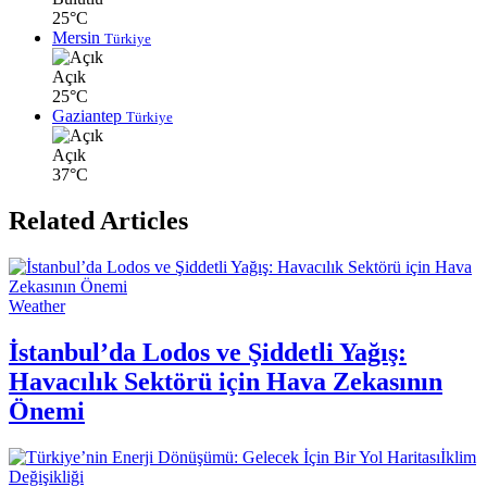
25°C
Mersin
Türkiye
Açık
25°C
Gaziantep
Türkiye
Açık
37°C
Related Articles
Weather
İstanbul’da Lodos ve Şiddetli Yağış:
Havacılık Sektörü için Hava Zekasının
Önemi
İklim
Değişikliği