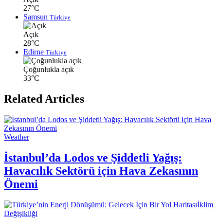
27°C
Samsun
Türkiye
Açık
28°C
Edirne
Türkiye
Çoğunlukla açık
33°C
Related Articles
Weather
İstanbul’da Lodos ve Şiddetli Yağış:
Havacılık Sektörü için Hava Zekasının
Önemi
İklim
Değişikliği