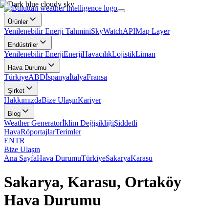
Ürünler
Yenilenebilir Enerji Tahmini
SkyWatch
API
Map Layer
Endüstriler
Yenilenebilir Enerji
Enerji
Havacılık
Lojistik
Liman
Hava Durumu
Türkiye
ABD
İspanya
İtalya
Fransa
Şirket
Hakkımızda
Bize Ulaşın
Kariyer
Blog
Weather Generator
İklim Değişikliği
Şiddetli
Hava
Röportajlar
Terimler
EN
TR
Bize Ulaşın
Ana Sayfa
Hava Durumu
Türkiye
Sakarya
Karasu
Sakarya, Karasu, Ortaköy
Hava Durumu