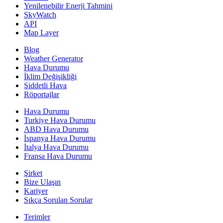
Yenilenebilir Enerji Tahmini
SkyWatch
API
Map Layer
Blog
Weather Generator
Hava Durumu
İklim Değişikliği
Şiddetli Hava
Röportajlar
Hava Durumu
Turkiye Hava Durumu
ABD Hava Durumu
İspanya Hava Durumu
İtalya Hava Durumu
Fransa Hava Durumu
Şirket
Bize Ulaşın
Kariyer
Sıkça Sorulan Sorular
Terimler