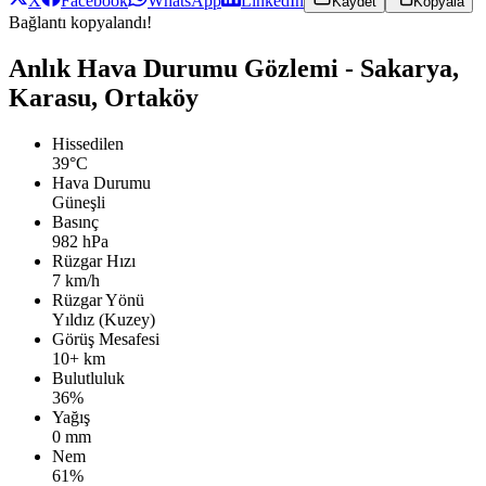
X
Facebook
WhatsApp
LinkedIn
Kaydet
Kopyala
Bağlantı kopyalandı!
Anlık Hava Durumu Gözlemi - Sakarya,
Karasu, Ortaköy
Hissedilen
39°C
Hava Durumu
Güneşli
Basınç
982 hPa
Rüzgar Hızı
7 km/h
Rüzgar Yönü
Yıldız (Kuzey)
Görüş Mesafesi
10+ km
Bulutluluk
36%
Yağış
0 mm
Nem
61%