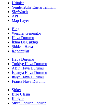
Ürünler
Yenilenebilir Enerji Tahmini
SkyWatch
API
Map Layer
Blog
Weather Generator
Hava Durumu
İklim Değişikliği
Şiddetli Hava
Röportajlar
Hava Durumu
Turkiye Hava Durumu
ABD Hava Durumu
İspanya Hava Durumu
İtalya Hava Durumu
Fransa Hava Durumu
Şirket
Bize Ulaşın
Kariyer
Sıkça Sorulan Sorular