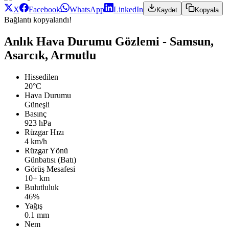
X
Facebook
WhatsApp
LinkedIn
Kaydet
Kopyala
Bağlantı kopyalandı!
Anlık Hava Durumu Gözlemi - Samsun,
Asarcık, Armutlu
Hissedilen
20°C
Hava Durumu
Güneşli
Basınç
923 hPa
Rüzgar Hızı
4 km/h
Rüzgar Yönü
Günbatısı (Batı)
Görüş Mesafesi
10+ km
Bulutluluk
46%
Yağış
0.1 mm
Nem