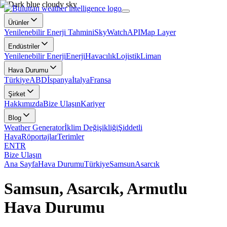
Ürünler
Yenilenebilir Enerji Tahmini
SkyWatch
API
Map Layer
Endüstriler
Yenilenebilir Enerji
Enerji
Havacılık
Lojistik
Liman
Hava Durumu
Türkiye
ABD
İspanya
İtalya
Fransa
Şirket
Hakkımızda
Bize Ulaşın
Kariyer
Blog
Weather Generator
İklim Değişikliği
Şiddetli
Hava
Röportajlar
Terimler
EN
TR
Bize Ulaşın
Ana Sayfa
Hava Durumu
Türkiye
Samsun
Asarcık
Samsun, Asarcık, Armutlu
Hava Durumu