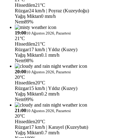
Hissedilen
21°C
Rüzgar
24 km/h
| Poyraz (Kuzeydoğu)
Yağış Miktarı
0 mm/h
Nem
89%
19:00
10 Ağustos 2026, Pazartesi
21°C
Hissedilen
21°C
Rüzgar
17 km/h
| Yıldız (Kuzey)
Yağış Miktarı
0.1 mm/h
Nem
98%
20:00
10 Ağustos 2026, Pazartesi
20°C
Hissedilen
20°C
Rüzgar
15 km/h
| Yıldız (Kuzey)
Yağış Miktarı
0.2 mm/h
Nem
99%
21:00
10 Ağustos 2026, Pazartesi
20°C
Hissedilen
20°C
Rüzgar
17 km/h
| Karayel (Kuzeybatı)
Yağış Miktarı
0.7 mm/h