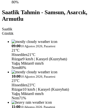
80%
Saatlik Tahmin - Samsun, Asarcık,
Armutlu
Saatlik
Günlük
09:00
10 Ağustos 2026, Pazartesi
21°C
Hissedilen
21°C
Rüzgar
9 km/h
| Karayel (Kuzeybatı)
Yağış Miktarı
0 mm/h
Nem
80%
10:00
10 Ağustos 2026, Pazartesi
23°C
Hissedilen
23°C
Rüzgar
10 km/h
| Karayel (Kuzeybatı)
Yağış Miktarı
0 mm/h
Nem
71%
11:00
10 Ağustos 2026, Pazartesi