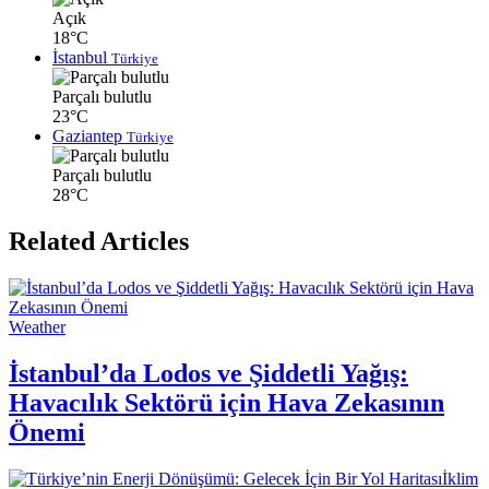
Açık
18°C
İstanbul
Türkiye
Parçalı bulutlu
23°C
Gaziantep
Türkiye
Parçalı bulutlu
28°C
Related Articles
Weather
İstanbul’da Lodos ve Şiddetli Yağış:
Havacılık Sektörü için Hava Zekasının
Önemi
İklim