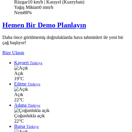
Rüzgar
10 km/h
| Karayel (Kuzeybatı)
Yağış Miktarı
0 mm/h
Nem
88%
Hemen Bir Demo Planlayın
Daha önce görülmemiş doğruluklarda hava tahminleri ile yeni bir
çağ başlıyor!
Bize Ulaşın
Kayseri
Türkiye
Açık
19°C
Edirne
Türkiye
Açık
22°C
Adana
Türkiye
Çoğunlukla açık
22°C
Bursa
Türkiye