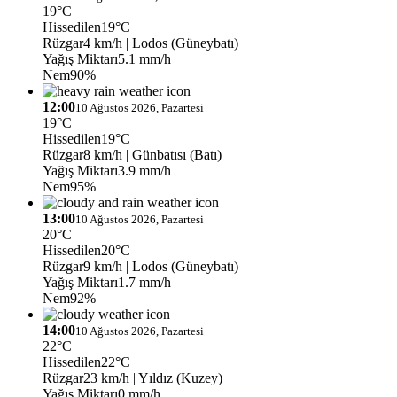
19°C
Hissedilen
19°C
Rüzgar
4 km/h
| Lodos (Güneybatı)
Yağış Miktarı
5.1 mm/h
Nem
90%
12:00
10 Ağustos 2026, Pazartesi
19°C
Hissedilen
19°C
Rüzgar
8 km/h
| Günbatısı (Batı)
Yağış Miktarı
3.9 mm/h
Nem
95%
13:00
10 Ağustos 2026, Pazartesi
20°C
Hissedilen
20°C
Rüzgar
9 km/h
| Lodos (Güneybatı)
Yağış Miktarı
1.7 mm/h
Nem
92%
14:00
10 Ağustos 2026, Pazartesi
22°C
Hissedilen
22°C
Rüzgar
23 km/h
| Yıldız (Kuzey)
Yağış Miktarı
0 mm/h