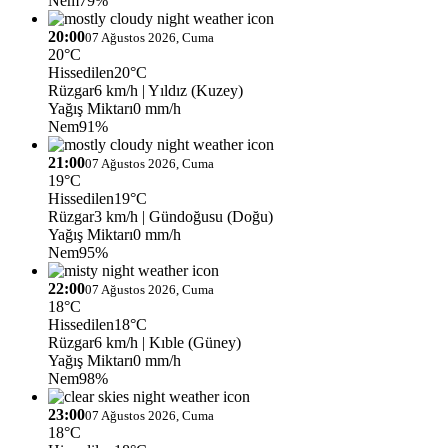
Nem
79%
20:00
07 Ağustos 2026, Cuma
20°C
Hissedilen
20°C
Rüzgar
6 km/h
| Yıldız (Kuzey)
Yağış Miktarı
0 mm/h
Nem
91%
21:00
07 Ağustos 2026, Cuma
19°C
Hissedilen
19°C
Rüzgar
3 km/h
| Gündoğusu (Doğu)
Yağış Miktarı
0 mm/h
Nem
95%
22:00
07 Ağustos 2026, Cuma
18°C
Hissedilen
18°C
Rüzgar
6 km/h
| Kıble (Güney)
Yağış Miktarı
0 mm/h
Nem
98%
23:00
07 Ağustos 2026, Cuma
18°C