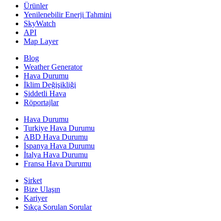
Ürünler
Yenilenebilir Enerji Tahmini
SkyWatch
API
Map Layer
Blog
Weather Generator
Hava Durumu
İklim Değişikliği
Şiddetli Hava
Röportajlar
Hava Durumu
Turkiye Hava Durumu
ABD Hava Durumu
İspanya Hava Durumu
İtalya Hava Durumu
Fransa Hava Durumu
Şirket
Bize Ulaşın
Kariyer
Sıkça Sorulan Sorular