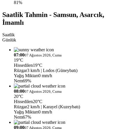
81%
Saatlik Tahmin - Samsun, Asarcık,
İmamlı
Saatlik
Günlük
07:00
07 Ağustos 2026, Cuma
19°C
Hissedilen
19°C
Rüzgar
3 km/h
| Lodos (Güneybatı)
Yağış Miktarı
0 mm/h
Nem
69%
08:00
07 Ağustos 2026, Cuma
20°C
Hissedilen
20°C
Rüzgar
2 km/h
| Karayel (Kuzeybatı)
Yağış Miktarı
0 mm/h
Nem
67%
09:00
07 Ağustos 2026, Cuma