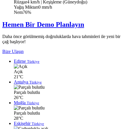
Rüzgar
4 km/h
| Keşişleme (Güneydoğu)
Yağış Miktarı
0 mm/h
Nem
76%
Hemen Bir Demo Planlayın
Daha önce görülmemiş doğruluklarda hava tahminleri ile yeni bir
çağ başlıyor!
Bize Ulaşın
Edirne
Türkiye
Açık
21°C
Antalya
Türkiye
Parçalı bulutlu
26°C
Muğla
Türkiye
Parçalı bulutlu
28°C
Eskişehir
Türkiye