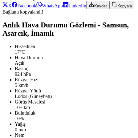
X
Facebook
WhatsApp
LinkedIn
Kaydet
Kopyala
Bağlantı kopyalandı!
Anlık Hava Durumu Gözlemi - Samsun,
Asarcık, İmamlı
Hissedilen
17°C
Hava Durumu
Açık
Basınç
924 hPa
Rüzgar Hızı
5 km/h
Rüzgar Yönü
Lodos (Güneybatı)
Görüş Mesafesi
10+ km
Bulutluluk
10%
Yağış
0 mm
Nem