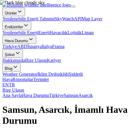
Ürünler
Yenilenebilir Enerji Tahmini
SkyWatch
API
Map Layer
Endüstriler
Yenilenebilir Enerji
Enerji
Havacılık
Lojistik
Liman
Hava Durumu
Türkiye
ABD
İspanya
İtalya
Fransa
Şirket
Hakkımızda
Bize Ulaşın
Kariyer
Blog
Weather Generator
İklim Değişikliği
Şiddetli
Hava
Röportajlar
Terimler
EN
TR
Bize Ulaşın
Ana Sayfa
Hava Durumu
Türkiye
Samsun
Asarcık
Samsun, Asarcık, İmamlı Hava
Durumu