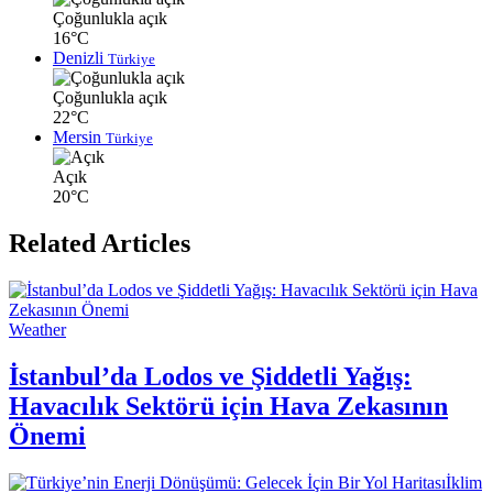
Çoğunlukla açık
16°C
Denizli
Türkiye
Çoğunlukla açık
22°C
Mersin
Türkiye
Açık
20°C
Related Articles
Weather
İstanbul’da Lodos ve Şiddetli Yağış:
Havacılık Sektörü için Hava Zekasının
Önemi
İklim