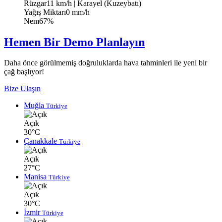
Rüzgar
11 km/h
| Karayel (Kuzeybatı)
Yağış Miktarı
0 mm/h
Nem
67%
Hemen Bir Demo Planlayın
Daha önce görülmemiş doğruluklarda hava tahminleri ile yeni bir
çağ başlıyor!
Bize Ulaşın
Muğla
Türkiye
Açık
30°C
Çanakkale
Türkiye
Açık
27°C
Manisa
Türkiye
Açık
30°C
İzmir
Türkiye