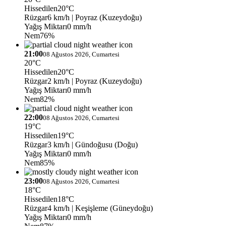
Hissedilen
20°C
Rüzgar
6 km/h
| Poyraz (Kuzeydoğu)
Yağış Miktarı
0 mm/h
Nem
76%
21:00
08 Ağustos 2026, Cumartesi
20°C
Hissedilen
20°C
Rüzgar
2 km/h
| Poyraz (Kuzeydoğu)
Yağış Miktarı
0 mm/h
Nem
82%
22:00
08 Ağustos 2026, Cumartesi
19°C
Hissedilen
19°C
Rüzgar
3 km/h
| Gündoğusu (Doğu)
Yağış Miktarı
0 mm/h
Nem
85%
23:00
08 Ağustos 2026, Cumartesi
18°C
Hissedilen
18°C
Rüzgar
4 km/h
| Keşişleme (Güneydoğu)
Yağış Miktarı
0 mm/h