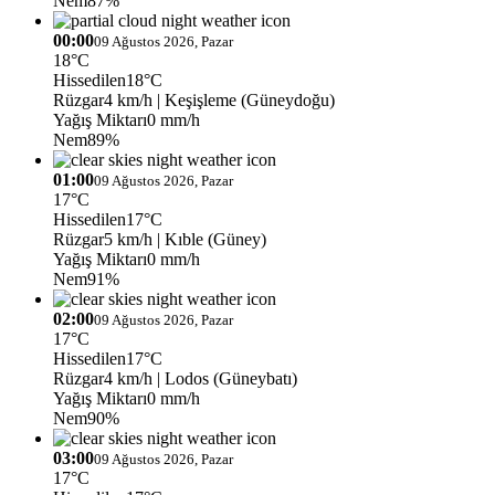
Nem
87%
00:00
09 Ağustos 2026, Pazar
18°C
Hissedilen
18°C
Rüzgar
4 km/h
| Keşişleme (Güneydoğu)
Yağış Miktarı
0 mm/h
Nem
89%
01:00
09 Ağustos 2026, Pazar
17°C
Hissedilen
17°C
Rüzgar
5 km/h
| Kıble (Güney)
Yağış Miktarı
0 mm/h
Nem
91%
02:00
09 Ağustos 2026, Pazar
17°C
Hissedilen
17°C
Rüzgar
4 km/h
| Lodos (Güneybatı)
Yağış Miktarı
0 mm/h
Nem
90%
03:00
09 Ağustos 2026, Pazar
17°C