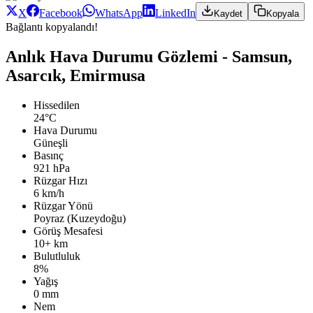
X
Facebook
WhatsApp
LinkedIn
Kaydet
Kopyala
Bağlantı kopyalandı!
Anlık Hava Durumu Gözlemi - Samsun,
Asarcık, Emirmusa
Hissedilen
24°C
Hava Durumu
Güneşli
Basınç
921 hPa
Rüzgar Hızı
6 km/h
Rüzgar Yönü
Poyraz (Kuzeydoğu)
Görüş Mesafesi
10+ km
Bulutluluk
8%
Yağış
0 mm
Nem