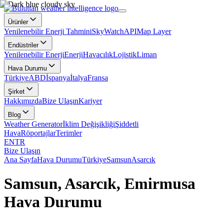
Ürünler
Yenilenebilir Enerji Tahmini
SkyWatch
API
Map Layer
Endüstriler
Yenilenebilir Enerji
Enerji
Havacılık
Lojistik
Liman
Hava Durumu
Türkiye
ABD
İspanya
İtalya
Fransa
Şirket
Hakkımızda
Bize Ulaşın
Kariyer
Blog
Weather Generator
İklim Değişikliği
Şiddetli
Hava
Röportajlar
Terimler
EN
TR
Bize Ulaşın
Ana Sayfa
Hava Durumu
Türkiye
Samsun
Asarcık
Samsun, Asarcık, Emirmusa
Hava Durumu