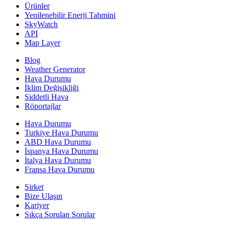
Ürünler
Yenilenebilir Enerji Tahmini
SkyWatch
API
Map Layer
Blog
Weather Generator
Hava Durumu
İklim Değişikliği
Şiddetli Hava
Röportajlar
Hava Durumu
Turkiye Hava Durumu
ABD Hava Durumu
İspanya Hava Durumu
İtalya Hava Durumu
Fransa Hava Durumu
Şirket
Bize Ulaşın
Kariyer
Sıkça Sorulan Sorular