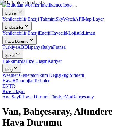
Ürünler
Yenilenebilir Enerji Tahmini
SkyWatch
API
Map Layer
Endüstriler
Yenilenebilir Enerji
Enerji
Havacılık
Lojistik
Liman
Hava Durumu
Türkiye
ABD
İspanya
İtalya
Fransa
Şirket
Hakkımızda
Bize Ulaşın
Kariyer
Blog
Weather Generator
İklim Değişikliği
Şiddetli
Hava
Röportajlar
Terimler
EN
TR
Bize Ulaşın
Ana Sayfa
Hava Durumu
Türkiye
Van
Bahçesaray
Van, Bahçesaray, Altındere
Hava Durumu