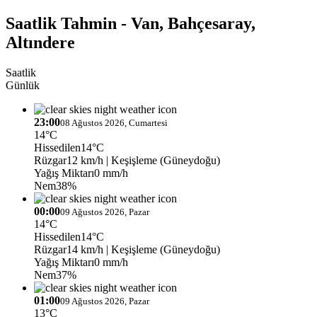
Saatlik Tahmin - Van, Bahçesaray,
Altındere
Saatlik
Günlük
23:00
08 Ağustos 2026, Cumartesi
14°C
Hissedilen
14°C
Rüzgar
12 km/h
| Keşişleme (Güneydoğu)
Yağış Miktarı
0 mm/h
Nem
38%
00:00
09 Ağustos 2026, Pazar
14°C
Hissedilen
14°C
Rüzgar
14 km/h
| Keşişleme (Güneydoğu)
Yağış Miktarı
0 mm/h
Nem
37%
01:00
09 Ağustos 2026, Pazar
13°C