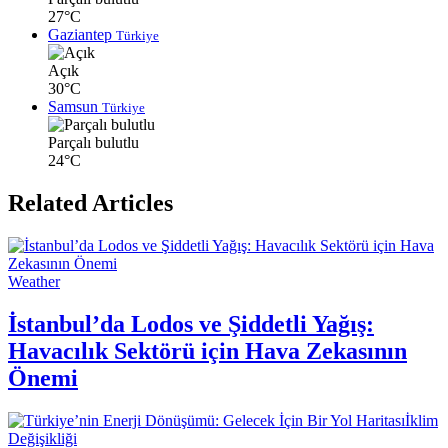
27°C
Gaziantep
Türkiye
Açık
30°C
Samsun
Türkiye
Parçalı bulutlu
24°C
Related Articles
Weather
İstanbul’da Lodos ve Şiddetli Yağış:
Havacılık Sektörü için Hava Zekasının
Önemi
İklim
Değişikliği