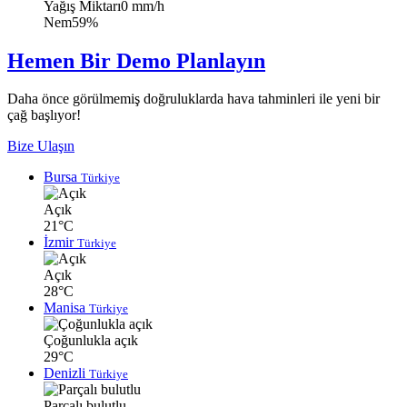
Yağış Miktarı
0 mm/h
Nem
59%
Hemen Bir Demo Planlayın
Daha önce görülmemiş doğruluklarda hava tahminleri ile yeni bir
çağ başlıyor!
Bize Ulaşın
Bursa
Türkiye
Açık
21°C
İzmir
Türkiye
Açık
28°C
Manisa
Türkiye
Çoğunlukla açık
29°C
Denizli
Türkiye
Parçalı bulutlu