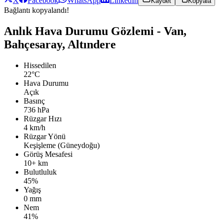
X
Facebook
WhatsApp
LinkedIn
Kaydet
Kopyala
Bağlantı kopyalandı!
Anlık Hava Durumu Gözlemi - Van,
Bahçesaray, Altındere
Hissedilen
22°C
Hava Durumu
Açık
Basınç
736 hPa
Rüzgar Hızı
4 km/h
Rüzgar Yönü
Keşişleme (Güneydoğu)
Görüş Mesafesi
10+ km
Bulutluluk
45%
Yağış
0 mm
Nem
41%