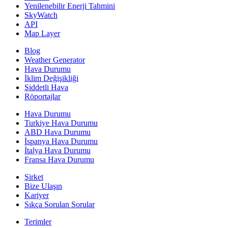
Yenilenebilir Enerji Tahmini
SkyWatch
API
Map Layer
Blog
Weather Generator
Hava Durumu
İklim Değişikliği
Şiddetli Hava
Röportajlar
Hava Durumu
Turkiye Hava Durumu
ABD Hava Durumu
İspanya Hava Durumu
İtalya Hava Durumu
Fransa Hava Durumu
Şirket
Bize Ulaşın
Kariyer
Sıkça Sorulan Sorular
Terimler