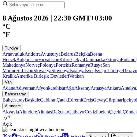
8 Ağustos 2026 | 22:30 GMT+03:00
°C
°F
Türkiye
Arnavutluk
Andorra
Avusturya
Belarus
Belçika
Bosna
Hersek
Bulgaristan
Hırvatistan
Kıbrıs
Çekya
Danimarka
Estonya
Finland
Makedonya
Norveç
Polonya
Portekiz
Romanya
Rusya
San
Marino
Sırbistan
Slovakya
Slovenya
İspanya
İsveç
İsviçre
Türkiye
Ukray
Krallık
Amerika Birleşik Devletleri
Vatikan
Van
Adana
Adıyaman
Afyonkarahisar
Ağrı
Aksaray
Amasya
Ankara
Antalya
Bahçesaray
Bahçesaray
Başkale
Çaldıran
Çatak
Edremit
Erciş
Gevaş
Gürpınar
Ipekyo
Altındere
Akyayla
Altındere
Altıntaş
Bağcılar
Çatbayır
Cevizlibelen
Çiçekli
Çömlek
°C
22
Açık