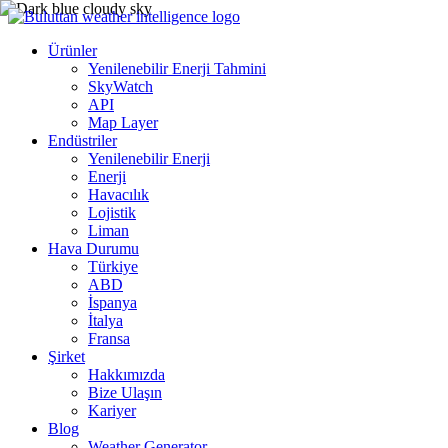
Ürünler
Yenilenebilir Enerji Tahmini
SkyWatch
API
Map Layer
Endüstriler
Yenilenebilir Enerji
Enerji
Havacılık
Lojistik
Liman
Hava Durumu
Türkiye
ABD
İspanya
İtalya
Fransa
Şirket
Hakkımızda
Bize Ulaşın
Kariyer
Blog
Weather Generator