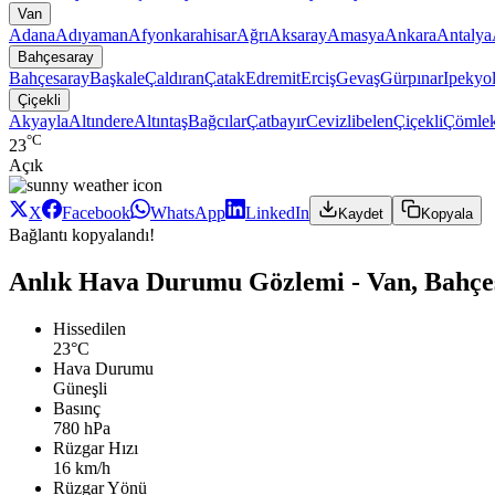
Van
Adana
Adıyaman
Afyonkarahisar
Ağrı
Aksaray
Amasya
Ankara
Antalya
Bahçesaray
Bahçesaray
Başkale
Çaldıran
Çatak
Edremit
Erciş
Gevaş
Gürpınar
Ipekyo
Çiçekli
Akyayla
Altındere
Altıntaş
Bağcılar
Çatbayır
Cevizlibelen
Çiçekli
Çömlek
°C
23
Açık
X
Facebook
WhatsApp
LinkedIn
Kaydet
Kopyala
Bağlantı kopyalandı!
Anlık Hava Durumu Gözlemi - Van, Bahçes
Hissedilen
23°C
Hava Durumu
Güneşli
Basınç
780 hPa
Rüzgar Hızı
16 km/h
Rüzgar Yönü