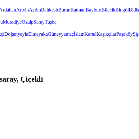
Ardahan
Artvin
Aydın
Balıkesir
Bartın
Batman
Bayburt
Bilecik
Bingöl
Bitlis
lu
Muradiye
Özalp
Saray
Tuşba
çi
Doğanyayla
Elmayaka
Güneyyamaç
İslam
Kartal
Kaşıkçılar
Paşaköy
Şiş
aray, Çiçekli