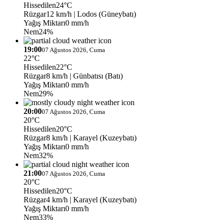
Hissedilen
24°C
Rüzgar
12 km/h
| Lodos (Güneybatı)
Yağış Miktarı
0 mm/h
Nem
24%
19:00
07 Ağustos 2026, Cuma
22°C
Hissedilen
22°C
Rüzgar
8 km/h
| Günbatısı (Batı)
Yağış Miktarı
0 mm/h
Nem
29%
20:00
07 Ağustos 2026, Cuma
20°C
Hissedilen
20°C
Rüzgar
8 km/h
| Karayel (Kuzeybatı)
Yağış Miktarı
0 mm/h
Nem
32%
21:00
07 Ağustos 2026, Cuma
20°C
Hissedilen
20°C
Rüzgar
4 km/h
| Karayel (Kuzeybatı)
Yağış Miktarı
0 mm/h
Nem
33%