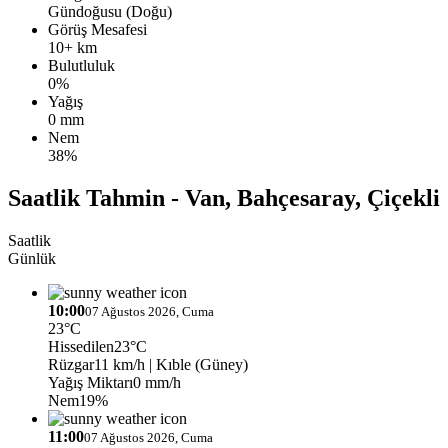
Gündoğusu (Doğu)
Görüş Mesafesi
10+ km
Bulutluluk
0%
Yağış
0 mm
Nem
38%
Saatlik Tahmin - Van, Bahçesaray, Çiçekli
Saatlik
Günlük
10:00
07 Ağustos 2026, Cuma
23°C
Hissedilen
23°C
Rüzgar
11 km/h
| Kıble (Güney)
Yağış Miktarı
0 mm/h
Nem
19%
11:00
07 Ağustos 2026, Cuma