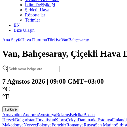
İklim Değişikliği
Şiddetli Hava
Röportajlar
Terimler
EN
Bize Ulaşın
Ana Sayfa
Hava Durumu
Türkiye
Van
Bahçesaray
Van, Bahçesaray, Çiçekli Hava
7 Ağustos 2026 | 09:00 GMT+03:00
°C
°F
Türkiye
Arnavutluk
Andorra
Avusturya
Belarus
Belçika
Bosna
Hersek
Bulgaristan
Hırvatistan
Kıbrıs
Çekya
Danimarka
Estonya
Finland
Makedonya
Norveç
Polonya
Portekiz
Romanya
Rusya
San Marino
Sırbis