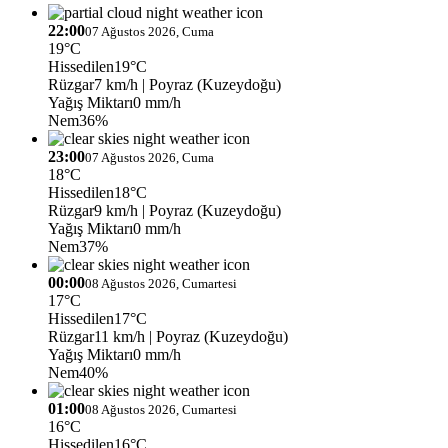
22:00
07 Ağustos 2026, Cuma
19°C
Hissedilen
19°C
Rüzgar
7 km/h
| Poyraz (Kuzeydoğu)
Yağış Miktarı
0 mm/h
Nem
36%
23:00
07 Ağustos 2026, Cuma
18°C
Hissedilen
18°C
Rüzgar
9 km/h
| Poyraz (Kuzeydoğu)
Yağış Miktarı
0 mm/h
Nem
37%
00:00
08 Ağustos 2026, Cumartesi
17°C
Hissedilen
17°C
Rüzgar
11 km/h
| Poyraz (Kuzeydoğu)
Yağış Miktarı
0 mm/h
Nem
40%
01:00
08 Ağustos 2026, Cumartesi
16°C
Hissedilen
16°C