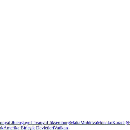
tonya
Lihtenştayn
Litvanya
Lüksemburg
Malta
Moldova
Monako
Karadağ
ık
Amerika Birleşik Devletleri
Vatikan