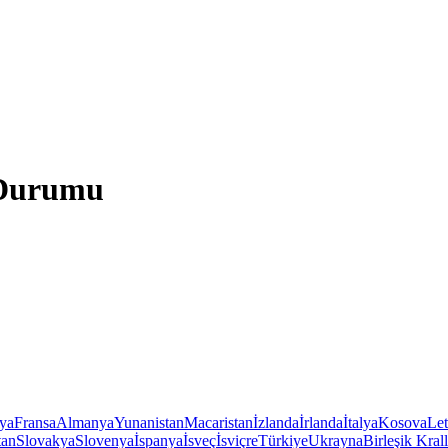
 Durumu
iya
Fransa
Almanya
Yunanistan
Macaristan
İzlanda
İrlanda
İtalya
Kosova
Le
tan
Slovakya
Slovenya
İspanya
İsveç
İsviçre
Türkiye
Ukrayna
Birleşik Krall